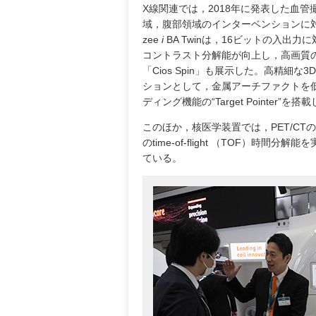
X線関連では，2018年に発表した血管撮影装
域，腹部領域のインターベンションに対応
zee
i
BA Twinは，16ビットの入出力に対
コントラスト分解能が向上し，高画質の
「Cios Spin」も展示した。高精細な
ションとして，金属アーチファクトを低減す
ディング機能の“Target Pointer”を
このほか，核医学装置では，PET/CTの「B
のtime-of-flight （TOF）時
ている。