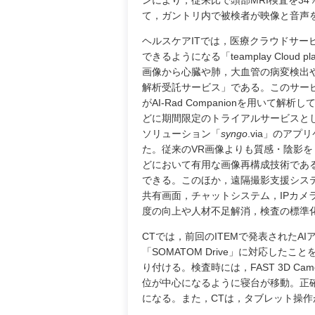
ンにより，従来比で頭部MRI検査を34
て，ガントリ内で被検者が映像と音声を視聴で
ヘルスケアITでは，医療クラウドサービ
できるようになる「teamplay Clou
画像から心臓や肺，大血管の病変検出や計測な
解析受託サービス」である。このサービス
がAI-Rad Companionを用い
どに期間限定のトライアルサービスと
ソリューション「
syngo
.via」のアプ
た。従来のVR画像よりも質感・陰影
どにおいて有用な画像再構成技術である。この
できる。このほか，遠隔撮影支援シス
共有画面，チャットシステム，IPカ
度の向上や人材不足解消，検査の標準
CTでは，前回のITEMで発表されたAI
「SOMATOM Drive」に対応したこ
り付ける。検査時には，FAST 3D 
位が中心になるように寝台が移動。正
になる。また，CTは，タブレット操作が可