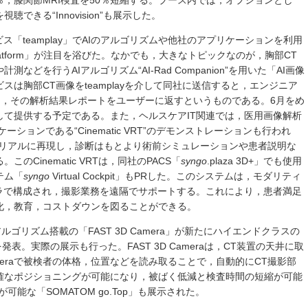
％，膝関節MRI検査を50％短縮する。ブース内では，オプションとし
きる“Innovision”も展示した。
ス「teamplay」でAIのアルゴリズムや他社のアプリケーションを利用
d platform」が注目を浴びた。なかでも，大きなトピックなのが，胸部CT
どを行うAIアルゴリズム“AI-Rad Companion”を用いた「AI画像
は胸部CT画像をteamplayを介して同社に送信すると，エンジニア
て解析して，その解析結果レポートをユーザーに返すというものである。6月をめ
して提供する予定である。また，ヘルスケアIT関連では，医用画像解析
リケーションである“Cinematic VRT”のデモンストレーションも行われ
をリアルに再現し，診断はもとより術前シミュレーションや患者説明な
Cinematic VRTは，同社のPACS「
syngo
.plaza 3D+」でも使用
テム「
syngo
Virtual Cockpit」もPRした。このシステムは，モダリティ
メラで構成され，撮影業務を遠隔でサポートする。これにより，患者満足
化，教育，コストダウンを図ることができる。
アルゴリズム搭載の「FAST 3D Camera」が新たにハイエンドクラスの
とを発表。実際の展示も行った。FAST 3D Cameraは，CT装置の天井に取
Cameraで被検者の体格，位置などを読み取ることで，自動的にCT撮影部
確なポジショニングが可能になり，被ばく低減と検査時間の短縮が可能
能な「SOMATOM go.Top」も展示された。