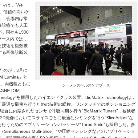
マは，“We
care.”。価値の高いケ
し，会場内は常
線診療でも人工
，同社も1990
ブース内では，
る技術を複数披
する画像診断装
たのが，3月に
 Lumina」と
である。両機種ともに
シーメンスヘルスケアブース
GNETOM
chnology”を採用したハイエンドクラス装置。BioMatrix Technologyは，
て最適な撮像を行うための技術の総称。ワンタッチでのポジショニング
 Go”，寝台に内蔵されたセンサで呼吸同期を行う“BioMatrix Tuners”，被検者
，2D撮像においてスライスごとに最適なシミングを行う“SliceAdjust”な
ためのアプリケーションパッケージ“Turbo Suite”も採用した。多
multaneous Multi-Slice）”や圧縮センシングなどのアプリケーショ