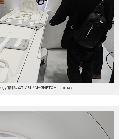
hnology”搭載の3T MRI「MAGNETOM Lumina」