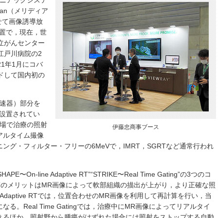
リニアックシステ
Idian（メリディア
せて画像誘導放
装置で，現在，世
立がんセンター
江戸川病院の2
1年1月にコバ
ドして国内初の
線加速器）部分を
に設置されてい
磁場で治療の照射
伊藤忠商事ブース
アルタイム撮像
グ・フィルター・フリーの6MeVで，IMRT，SGRTなど通常行われ
HAPE〜On-line Adaptive RT”“STRIKE〜Real Time Gating”の3つのコ
GRTのメリットはMR画像によって軟部組織の描出が上がり，より正確な照
 Adaptive RTでは，位置合わせのMR画像を利用して再計算を行い，当
。Real Time Gatingでは，治療中にMR画像によってリアルタイ
きるほか，照射野から腫瘍がはずれた場合には照射をストップする自動