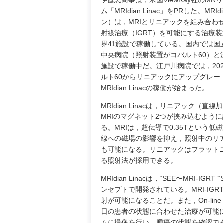
伊藤忠商事は，米国ViewRay社のMR
ム「MRIdian Linac」をPRした。MR
ン）は，MRIとリニアックを組み合わ
射線治療（IGRT）を可能にする治療
界41施設で稼働している。国内では国
中央病院（照射装置がコバルト60）と
施設で稼働中だ。江戸川病院では，202
ルト60からリニアックにアップグレー
MRIdian Linacの稼働が始まった。
MRIdian Linacは，リニアック（直
MRIのマグネット2つが挟み込むよう
る。MRIは，超伝導で0.35Tという低
線への磁場の影響を抑え，照射中のリ
も可能になる。リニアックはフラットニン
る照射法が採用できる。
MRIdian Linacは，“SEE〜MRI-IGRT”“S
ンセプトで開発されている。MRI-I
射が可能になることだ。また，On-line
日の患者の状態に合わせた治療が可能になる
ムに撮像を行い，腫瘍の状態を確認で