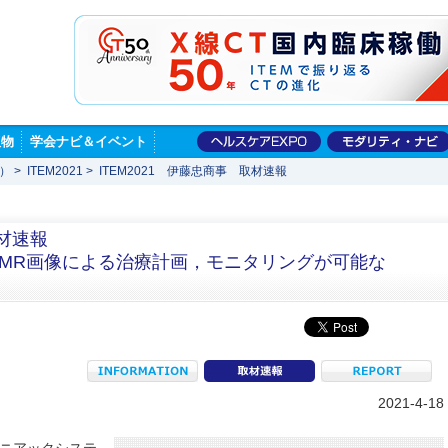
版物
学会ナビ＆イベント
展）
>
ITEM2021
>
ITEM2021 伊藤忠商事 取材速報
 取材速報
しMR画像による治療計画，モニタリングが可能な
INFORMATION
coverage
R
2021-4-18