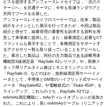
ビスを提供するアンフォースレイセイフは，「次のス
テージへ」を共通テーマに，今年も長瀬ランダウアと
共同でブースを出展した。
アンフォースレイセイフのコーナーでは，従来，製品
紹介をメインとした展示を行ってきたが，今回は製品
紹介と併せて，線量管理の重要性を訴求する資料を用
意して来場者に提供した。また，線量測定に必要なCT
ファントムも展示することで，各種測定をサポートす
るアクセサリー類も取り扱っていることをアピールし
た。展示した製品は，同社の主力製品である診断用多
機能型X線測定器「RaySafe X2シリーズ」や，医療ス
タッフ用リアルタイム被ばくモニタリングシステム
「RaySafe i3」などのほか，放射線測定用サーベイメ
ータとして，半導体とGM管のハイブリッド式サーベイ
メータ「RaySafe452」や電離箱式の「Fluke 451P」を
ラインアップ。これらのうち，RaySafe X2では，
mA/mAs測定機能に，mAsディレイオプションが追加さ
れた。これにより，長いmA/mAsケーブル（リニアック