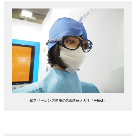
鉛フリーレンズ使用のX線遮蔽メガネ「V-tect」