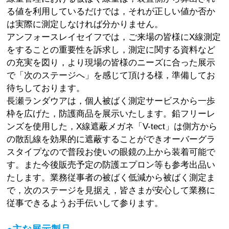
る値を利用しているだけでは，それが正しい値か否か
は実際に測定しなければ分かりません。
アンフォースレイセイフでは，ご来場の皆様にX線測定
をすることの重要性を訴求し，測定に関する資料など
の充実を図り，より現場の皆様のニーズに合った展示
で「次のステージへ」を感じて頂ける様，準備してお
待ちしております。
長瀬ランダウアは，個人被ばく測定サービスから一歩
枠を広げた，防護商品を展示いたします。鉛フリーレ
ンズを使用した，X線遮蔽メガネ「V-tect」は側方から
の散乱線を効果的に遮蔽することができオーバーグラ
スタイプなので普段お使いの眼鏡の上から装着可能で
す。また今後販売予定の防護エプロン等も参考出品い
たします。業務従事者の被ばく低減から被ばく測定ま
で，次のステージを見据え，皆さまが安心して業務に
従事できるようお手伝いして参ります。