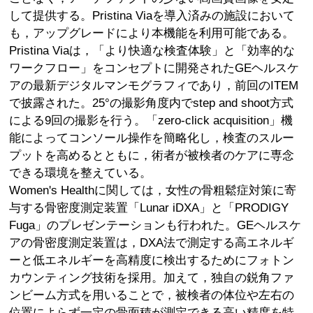
して提供する。Pristina Viaを導入済みの施設において
も，アップグレードにより本機能を利用可能である。
Pristina Viaは，「より快適な検査体験」と「効率的な
ワークフロー」をコンセプトに開発されたGEヘルスケ
アの最新デジタルマンモグラフィであり，前回のITEM
で披露された。25°の撮影角度内でstep and shoot方式
による9回の撮影を行う。「zero-click acquisition」機
能によってコンソール操作を簡略化し，検査のスルー
プットを高めるとともに，術者が被検者のケアに専念
できる環境を整えている。
Women's Healthに関しては，女性の骨粗鬆症対策に寄
与する骨密度測定装置「Lunar iDXA」と「PRODIGY
Fuga」のプレゼンテーションも行われた。GEヘルスケ
アの骨密度測定装置は，DXA法で測定する高エネルギ
ーと低エネルギーを高精度に検出するためにフォトン
カウンティング技術を採用。加えて，独自の鋭角ファ
ンビーム方式を用いることで，被検者の体位や左右の
位置によらず一定の骨面積が測定できる高い精度を特