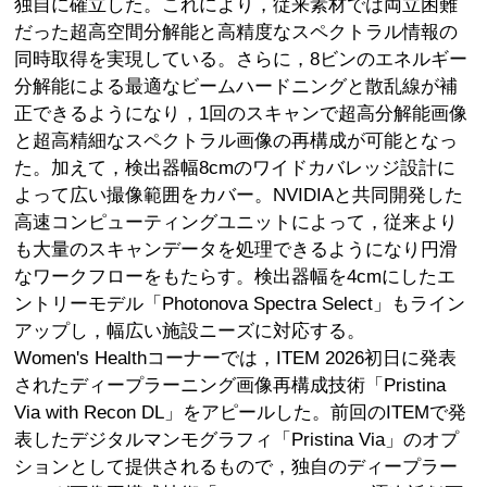
独自に確立した。これにより，従来素材では両立困難
だった超高空間分解能と高精度なスペクトラル情報の
同時取得を実現している。さらに，8ビンのエネルギー
分解能による最適なビームハードニングと散乱線が補
正できるようになり，1回のスキャンで超高分解能画像
と超高精細なスペクトラル画像の再構成が可能となっ
た。加えて，検出器幅8cmのワイドカバレッジ設計に
よって広い撮像範囲をカバー。NVIDIAと共同開発した
高速コンピューティングユニットによって，従来より
も大量のスキャンデータを処理できるようになり円滑
なワークフローをもたらす。検出器幅を4cmにしたエ
ントリーモデル「Photonova Spectra Select」もライン
アップし，幅広い施設ニーズに対応する。
Women's Healthコーナーでは，ITEM 2026初日に発表
されたディープラーニング画像再構成技術「Pristina
Via with Recon DL」をアピールした。前回のITEMで発
表したデジタルマンモグラフィ「Pristina Via」のオプ
ションとして提供されるもので，独自のディープラー