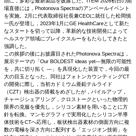
頭に，多彩な最新製品を披露した。ITEM 2026初日の開
場直後には，Photonova Spectraのアンベールイベント
を実施。2月に代表取締役社長兼CEOに就任した松岡慎
一氏が登壇し，2023年1月にGE HealthCareとして新た
なスタートを切って以降，革新的な技術開発によって
ヘルスケア領域にブレイクスルーをもたらしてきたと
強調した。
この挨拶の後にお披露目されたPhotonova Spectraは，
展示テーマの「Our BOLDEST ideas yet―無限の可能性
を，共に切り拓く ―」を具現化した装置で，今回の最
大の目玉となった。同社はフォトンカウンティングCT
の開発に際し，当初カドミウム亜鉛テルライド
（CZT）検出器の搭載をめざしたが，パイルアップ，
チャージシェアリング，クロストークといった物理的
限界の克服を優先し，シリコン素材を用いることに方
針を転換。マンモグラフィで実用化したシリコン半導
体技術をCTへ応用し，板状検出器素材の側面方向に複
数の電極を深さ方向に配列する「エッジオン技術」を