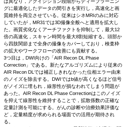
は異なり，アクイジション段階からディープラーニン
グに最適化したデータの間引きを実行し，高速化と画
質維持を両立させている。従来はシネMRIのみに対応
していたが，MR31では3D撮像全般へと適用を拡大し
た。画質劣化なくアーチファクトを抑制して，最大12
倍の高速化，スキャン時間を最大8割短縮する。頭部か
ら四肢関節まで全身の撮像をカバーしており，検査枠
の拡大やワークフローの改善にも貢献する。
3つ目は，DWI向けの「AIR Recon DL Phase
Correction」である。新たなアルゴリズムにより従来の
AIR Recon DLでは補正しきれなかった位相エラー由来
のノイズを除去する。DWIではb値が高くなるほど信号
がノイズに埋もれ，線形性が損なわれてしまう問題が
あった。AIR Recon DL Phase Correctionはこのノイズ
を抑えて線形性を維持することで，拡散係数の正確な
定量計測を可能にする。がんの診断や治療効果評価な
ど，定量精度が求められる場面での活用が期待され
る。