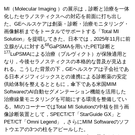
MI（Molecular Imaging ）の展示は，診断と治療を一体
化したセラノスティクスへの対応を前面に打ち出し
た。GEヘルスケアは創薬・診断・治療モニタリング・
画像解析までをトータルでサポートする「Total MI
Solution」を提唱してきた。日本では，2025年11月に前
68
立腺がんに対する
GaPSMAを用いたPET診断と
177
LuPSMAによる治療（プルヴィクト）が保険適用と
なり，今後セラノスティクスの本格的な普及が見込ま
れる。こうした背景の下，GEヘルスケアは子会社であ
る日本メジフィジックスとの連携による診断薬の安定
供給体制を整えるとともに，傘下である米国MIM
SoftwareのAI自動セグメンテーション機能を活用した
治療線量モニタリングを可能にする環境を整備してい
る。MIのコーナーではTotal MI Solutionの中核を担う画
像診断装置として，SPECT/CT「StarGuide GX」と
PET/CT「Omni Legend」，さらにMIM Softwareのソフ
トウエアの3つの柱をアピールした。