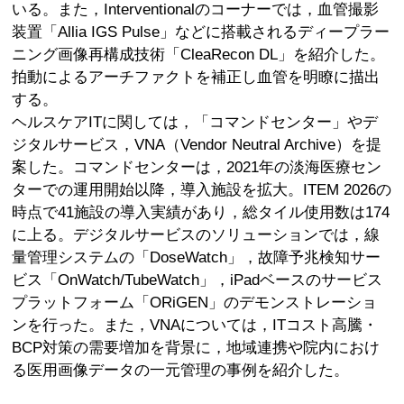
いる。また，Interventionalのコーナーでは，血管撮影
装置「Allia IGS Pulse」などに搭載されるディープラー
ニング画像再構成技術「CleaRecon DL」を紹介した。
拍動によるアーチファクトを補正し血管を明瞭に描出
する。
ヘルスケアITに関しては，「コマンドセンター」やデ
ジタルサービス，VNA（Vendor Neutral Archive）を提
案した。コマンドセンターは，2021年の淡海医療セン
ターでの運用開始以降，導入施設を拡大。ITEM 2026の
時点で41施設の導入実績があり，総タイル使用数は174
に上る。デジタルサービスのソリューションでは，線
量管理システムの「DoseWatch」，故障予兆検知サー
ビス「OnWatch/TubeWatch」，iPadベースのサービス
プラットフォーム「ORiGEN」のデモンストレーショ
ンを行った。また，VNAについては，ITコスト高騰・
BCP対策の需要増加を背景に，地域連携や院内におけ
る医用画像データの一元管理の事例を紹介した。