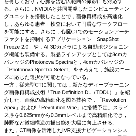
を有しており，心臓を含む広範囲の撮影にも対応す
る。さらに，NVIDIAと共同開発したコンピューティン
グユニットを搭載したことで，画像再構成を高速化
し，あらゆる患者・検査において円滑なワークフロー
を可能にする。さらに，心臓CTでのモーションアーチ
ファクトを抑制するアプリケーション「SnapShot
Freeze 2.0」や，AI 3Dカメラによる自動ポジショニン
グ機能も装備する。製品ラインアップとしては8cmカ
バレッジのPhotonova Spectraと，4cmカバレッジの
「Photonova Spectra Select」をそろえて，施設のニー
ズに応じた選択が可能となっている。
一方，従来型CTに関しては，新たなディープラーニン
グ画像再構成技術「True Definition DL（TDDL）」を紹
介した。画像の高精細化を図る技術で，「Revolution
Apex」および「Revolution Vibe」に搭載予定。スライ
ス厚を0.625mmから0.3mmレベルまで高精細化でき，
肺野など微細構造の描出能を大幅に向上させる。
また，CT画像を活用したIVR支援ナビゲーションシス