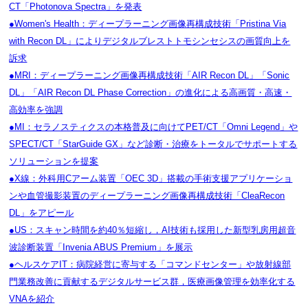
CT「Photonova Spectra」を発表
●Women's Health：ディープラーニング画像再構成技術「Pristina Via
with Recon DL」によりデジタルブレストトモシンセシスの画質向上を
訴求
●MRI：ディープラーニング画像再構成技術「AIR Recon DL」「Sonic
DL」「AIR Recon DL Phase Correction」の進化による高画質・高速・
高効率を強調
●MI：セラノスティクスの本格普及に向けてPET/CT「Omni Legend」や
SPECT/CT「StarGuide GX」など診断・治療をトータルでサポートする
ソリューションを提案
●X線：外科用Cアーム装置「OEC 3D」搭載の手術支援アプリケーショ
ンや血管撮影装置のディープラーニング画像再構成技術「CleaRecon
DL」をアピール
●US：スキャン時間を約40％短縮し，AI技術も採用した新型乳房用超音
波診断装置「Invenia ABUS Premium」を展示
●ヘルスケアIT：病院経営に寄与する「コマンドセンター」や放射線部
門業務改善に貢献するデジタルサービス群，医療画像管理を効率化する
VNAを紹介