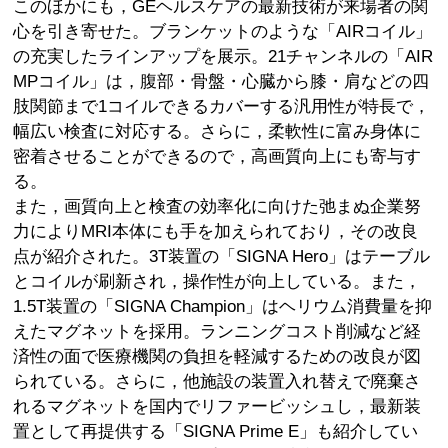
このほかにも，GEヘルスケアの最新技術が来場者の関
心を引き寄せた。ブランケットのような「AIRコイル」
の充実したラインアップを展示。21チャンネルの「AIR
MPコイル」は，腹部・骨盤・心臓から膝・肩などの四
肢関節まで1コイルできるカバーする汎用性が特長で，
幅広い検査に対応する。さらに，柔軟性に富み身体に
密着させることができるので，高画質向上にも寄与す
る。
また，画質向上と検査の効率化に向けた弛まぬ企業努
力によりMRI本体にも手を加えられており，その改良
点が紹介された。3T装置の「SIGNA Hero」はテーブル
とコイルが刷新され，操作性が向上している。また，
1.5T装置の「SIGNA Champion」はヘリウム消費量を抑
えたマグネットを採用。ランニングコスト削減など経
済性の面で医療機関の負担を軽減するための改良が図
られている。さらに，他施設の装置入れ替えで廃棄さ
れるマグネットを国内でリファービッシュし，最新装
置として再提供する「SIGNA Prime E」も紹介してい