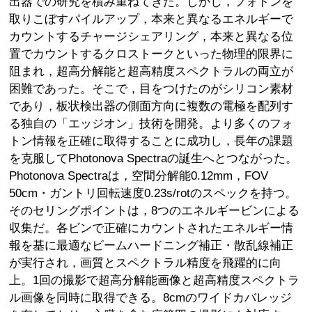
出器での研究を積み重ねてきた。しかし，フォトンを
取りこぼすパイルアップ，本来と異なるエネルギーで
カウントするチャージシェアリング，本来と異なる位
置でカウントするクロストークといった物理的限界に
阻まれ，超高分解能と超高精度スペクトラルの両立が
困難であった。そこで，目をつけたのがシリコン素材
であり，板状検出器の側面方向に複数の電極を配列す
る独自の「エッジオン」技術を開発。より多くのフォ
トン情報を正確に取得することに成功し，長年の課題
を克服してPhotonova Spectraの誕生へとつながった。
Photonova Spectraは，空間分解能0.12mm，FOV
50cm・ガントリ回転速度0.23s/rotのスペックを持つ。
そのセリングポイントは，8つのエネルギービンによる
収集だ。各ビンで正確にカウントされたエネルギー情
報を基に最適なビームハードニング補正・散乱線補正
が実行され，画質とスペクトラル精度を飛躍的に向
上。1回の撮影で超高分解能画像と超高精度スペクトラ
ル画像を同時に取得できる。8cmのワイドカバレッジ