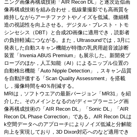
ニング画像再構成技術「AIR Recon DL」と逐次近似画
像再構成技術を組み合わせ，低線量撮影でも高画質を
維持しながらアーチファクトやノイズを低減。微細構
造の視認性を向上させる。デジタル・ブレスト・トモ
シンセシス（DBT）と合成2D画像に適用でき，読影者
の負担軽減につながる。また，Ultrasoundでは，3月に
発表した自動スキャン機能が特徴の乳房用超音波診断
装置「Invenia ABUS Premium」も展示した。新開発プ
ローブのほか，人工知能（AI）によるニップル位置の
自動検出機能「Auto Nipple Detection」，スキャン品質
を自動評価する「Scan Quality Assessment」を搭載
し，撮像時間を40％削減する。
MRIは，ソフトウエアの最新バージョン「MR31」を紹
介した。そのメインとなるのがディープラーニング画
像再構成技術の「AIR Recon DL」「Sonic DL」「AIR
Recon DL Phase Correction」である。AIR Recon DLは
k空間データへのアプローチによりノイズ低減と分解能
向上を実現しており，3D Dixon対応へのなど適用でき