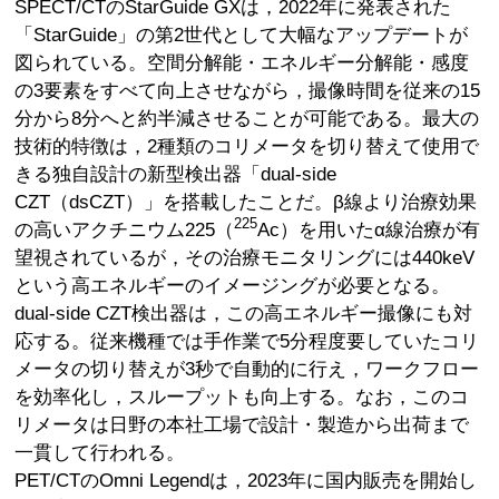
SPECT/CTのStarGuide GXは，2022年に発表された
「StarGuide」の第2世代として大幅なアップデートが
図られている。空間分解能・エネルギー分解能・感度
の3要素をすべて向上させながら，撮像時間を従来の15
分から8分へと約半減させることが可能である。最大の
技術的特徴は，2種類のコリメータを切り替えて使用で
きる独自設計の新型検出器「dual-side
CZT（dsCZT）」を搭載したことだ。β線より治療効果
225
の高いアクチニウム225（
Ac）を用いたα線治療が有
望視されているが，その治療モニタリングには440keV
という高エネルギーのイメージングが必要となる。
dual-side CZT検出器は，この高エネルギー撮像にも対
応する。従来機種では手作業で5分程度要していたコリ
メータの切り替えが3秒で自動的に行え，ワークフロー
を効率化し，スループットも向上する。なお，このコ
リメータは日野の本社工場で設計・製造から出荷まで
一貫して行われる。
PET/CTのOmni Legendは，2023年に国内販売を開始し