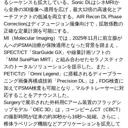
るシーケンスも拡大している。Sonic DLはシネMRIか
ら全身の3D撮像へ適用を広げ，最大12倍の高速化とア
ーチファクトの低減を両立する。AIR Recon DL Phase
Correctionはディフュージョン撮像向けで，拡散係数の
正確な定量計測を可能にする。
MI（Molecular Imaging）では，2025年11月に前立腺が
んへのPSMA治療が保険適用となった背景を踏まえ，
SPECT/CT「StarGuide GX」や線量計画ソフトの
「MIM SurePlan MRT」と組み合わせたセラノスティク
スのトータルソリューションを提示した。また，
PET/CTの「Omni Legend」に搭載されるディープラー
ニング画像再構成技術「Precision DL」は，FDG検査に
加えてPSMA検査も可能となり，マルチトレーサーに対
応することをアナウンスした。
Surgeryで展示された外科用Cアーム装置のフラッグシ
ップモデル「OEC 3D」は，コーンビームCT（CBCT）
の撮影時間が従来の約30秒から16秒へ短縮。さらに，
椎体ラベリング機能などアプリケーションを拡充して