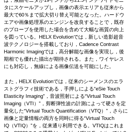
は，液晶モニタが19インチから21.5インチワイドモニ
タにスケールアップし，画像の表示エリアも従来から
最大で60％まで拡大切り替え可能となった。ハードウ
エアや画像処理系のエンジンを改良することで，既存
のプローブを使用した場合を含めて大幅な画質の向上
を図っている。HELX Evolutionでは，新しい造影超音
波テクノロジーを搭載しており，Cadence Contrast
Harmonic Imagingでは，高分解能な画像を実現し，後
期相でも優れた描出が期待される。また，ワイヤレス
にも対応し，無線による画像伝送を可能にした。
また，HELX Evolutionでは，従来のシーメンスのエラ
ストグラフィ技術である，手押しによる“eSie Touch
Elasticity Imaging”，音波照射による“Virtual Touch
Imaging（VTI）”，剪断弾性波の計測によって硬さを定
量化した“Virtual Touch Quantification（VTQ）”，さらに
画像と定量情報の両方を同時に得る“Virtual Touch
IQ（VTIQ）”を，従来通り利用できる。VTIQはこれま