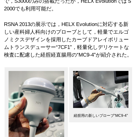
で，S3000のみの搭載だったが，HELX EvolutionではＳ
2000でも利用可能だ。
RSNA 2013の展示では，HELX Evolutionに対応する新
しい産科婦人科向けのプローブとして，軽量でエルゴ
ノミクスデザインを採用したカーブドアレイボリュー
ムトランスデューサー“7CF1”，軽量化しデリケートな
検査に配慮した経腟経直腸用の“MC9-4”が紹介された。
経腟用の新しいプローブ“MC9-4”