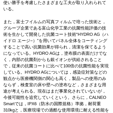
使い勝手を考慮したさまざまな工夫が取り入れられて
いる。
また，富士フイルムの写真フィルムで培った技術と，
グループ企業である富山化学工業の抗菌性能評価の技
術を生かして開発した抗菌コート技術“HYDRO AG（ハ
イドロ エージ−）”を用いてパネル全体をコーティング
することで高い抗菌効果が得られ，清潔を保てるよう
になっている。HYDRO AGは，塗布膜の表面だけでな
く，内部の抗菌剤からも銀イオンが供給されること
で，従来の抗菌コートに比べて100倍の抗菌性能を実現
している。HYDRO AGについては，感染症対策などの
観点から医療機関側の関心も高く，製品への使用のみ
ならず，検査室の床や壁への塗布など，さまざまな用
途が考えられる。現在はまだ事業化されていないが，
今後可能性を追究していくという。さらに，CALNEO
Smartでは，IPX6（防水の国際規格）準拠，耐荷重
310kgと，医療現場での過酷な使用環境に耐える性能を