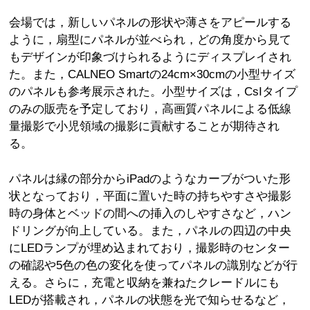
会場では，新しいパネルの形状や薄さをアピールする
ように，扇型にパネルが並べられ，どの角度から見て
もデザインが印象づけられるようにディスプレイされ
た。また，CALNEO Smartの24cm×30cmの小型サイズ
のパネルも参考展示された。小型サイズは，CsIタイプ
のみの販売を予定しており，高画質パネルによる低線
量撮影で小児領域の撮影に貢献することが期待され
る。
パネルは縁の部分からiPadのようなカーブがついた形
状となっており，平面に置いた時の持ちやすさや撮影
時の身体とベッドの間への挿入のしやすさなど，ハン
ドリングが向上している。また，パネルの四辺の中央
にLEDランプが埋め込まれており，撮影時のセンター
の確認や5色の色の変化を使ってパネルの識別などが行
える。さらに，充電と収納を兼ねたクレードルにも
LEDが搭載され，パネルの状態を光で知らせるなど，