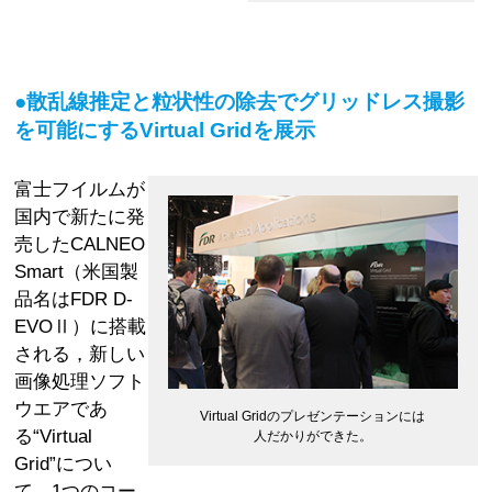
●散乱線推定と粒状性の除去でグリッドレス撮影
を可能にするVirtual Gridを展示
富士フイルムが
国内で新たに発
売したCALNEO
Smart（米国製
品名はFDR D-
EVOⅡ）に搭載
される，新しい
画像処理ソフト
ウエアであ
Virtual Gridのプレゼンテーションには
る“Virtual
人だかりができた。
Grid”につい
て，1つのコー