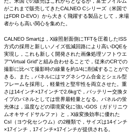
た。米国での販売はこれからとなるが，富士フイルム
がこれまで販売してきたCALNEO Cシリーズ（米国で
はFDR D-EVO）から大きく飛躍する製品として，来場
者からも高い関心を集めた。
CALNEO Smartは，X線照射面側にTFTを圧着したISS
方式の採用と新しいノイズ低減回路により高いDQEを
実現し，これも新しく開発された画像処理ソフトウエ
ア“Virtual Grid”と組み合わせることで，従来のCRでの
撮影に比べて撮影時の線量を約1/4に削減することがで
きる。また，パネルにはマグネシウム合金とシェル型
フレームを採用し，軽量性と堅牢性を両立させた。重
さは14インチ×17インチで2.6kgで，バッテリー交換タ
イプのパネルとしては世界最軽量となる。パネルの蛍
光体は，温度などの環境変化に強いGOS（ガドリニウ
ムオキサイドサルファ）と，X線変換効率に優れた
CsI（ヨウ化セシウム）の2種類で，サイズは14インチ
×17インチ，17インチ×17インチが提供される。