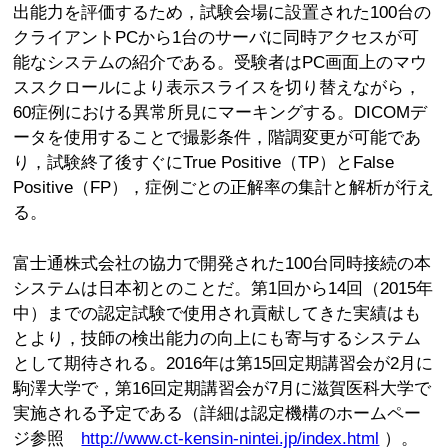
出能力を評価するため，試験会場に設置された100台の
クライアントPCから1台のサーバに同時アクセスが可
能なシステムの紹介である。受験者はPC画面上のマウ
ススクロールにより表示スライスを切り替えながら，
60症例における異常所見にマーキングする。DICOMデ
ータを使用することで撮影条件，階調変更が可能であ
り，試験終了後すぐにTrue Positive（TP）とFalse
Positive（FP），症例ごとの正解率の集計と解析が行え
る。
富士通株式会社の協力で開発された100台同時接続の本
システムは日本初とのことだ。第1回から14回（2015年
中）までの認定試験で使用され貢献してきた実績はも
とより，技師の検出能力の向上にも寄与するシステム
として期待される。2016年は第15回定期講習会が2月に
駒澤大学で，第16回定期講習会が7月に滋賀医科大学で
実施される予定である（詳細は認定機構のホームペー
ジ参照
http://www.ct-kensin-nintei.jp/index.html
）。