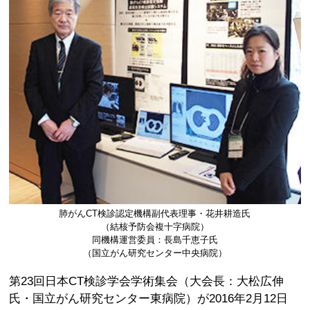
肺がんCT検診認定機構副代表理事・花井耕造氏
（結核予防会複十字病院）
同機構運営委員：長島千恵子氏
（国立がん研究センター中央病院）
第23回日本CT検診学会学術集会（大会長：大松広伸
氏・国立がん研究センター東病院）が2016年2月12日