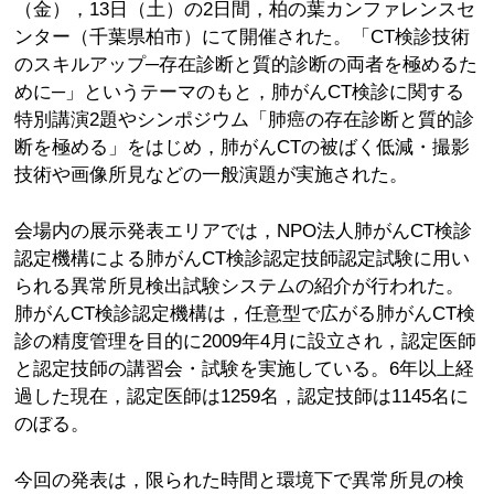
（金），13日（土）の2日間，柏の葉カンファレンスセ
ンター（千葉県柏市）にて開催された。「CT検診技術
のスキルアップ─存在診断と質的診断の両者を極めるた
めに─」というテーマのもと，肺がんCT検診に関する
特別講演2題やシンポジウム「肺癌の存在診断と質的診
断を極める」をはじめ，肺がんCTの被ばく低減・撮影
技術や画像所見などの一般演題が実施された。
会場内の展示発表エリアでは，NPO法人肺がんCT検診
認定機構による肺がんCT検診認定技師認定試験に用い
られる異常所見検出試験システムの紹介が行われた。
肺がんCT検診認定機構は，任意型で広がる肺がんCT検
診の精度管理を目的に2009年4月に設立され，認定医師
と認定技師の講習会・試験を実施している。6年以上経
過した現在，認定医師は1259名，認定技師は1145名に
のぼる。
今回の発表は，限られた時間と環境下で異常所見の検