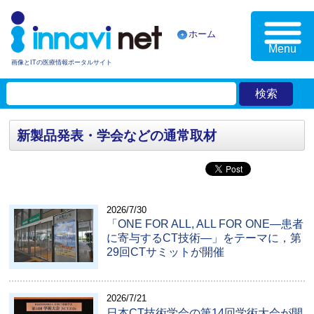
ホーム
Menu
画像とITの医療情報ポータルサイト
新製品発表・学会などの通常取材
2026/7/30
「ONE FOR ALL, ALL FOR ONE―患者
に寄与するCT技術―」をテーマに，第
29回CTサミットが開催
2026/7/21
日本CT技術学会の第14回学術大会が開