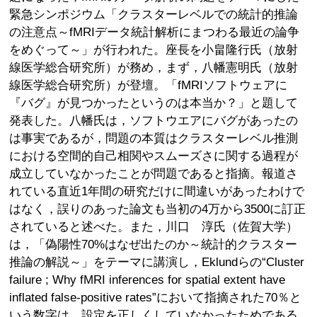
緊急シンポジウム「クラスターレベルでの統計的推論
の注意点～fMRIデータ統計解析にまつわる最近の論争
をめぐって～」が行われた。座長を小畠隆行氏（放射
線医学総合研究所）が務め，まず，八幡憲明氏（放射
線医学総合研究所）が登壇。「fMRIソフトウェアに
『バグ』が見つかったというのは本当か？」と題して
発表した。八幡氏は，ソフトウエアにバグがあったの
は事実であるが，問題の本質はクラスターレベル推測
における空間的自己相関やスムーズさに関する過程が
成立していなかったことが問題であると指摘。報道さ
れている直近1年間の研究だけに間違いがあったわけで
はなく，誤りのあった論文も当初の4万から3500に訂正
されていると述べた。また，川口 淳氏（佐賀大学）
は，「偽陽性70%はなぜ出たのか～統計的クラスター
推論の解説～」をテーマに講演し，Eklundらの“Cluster
failure ; Why fMRI inferences for spatial extent have
inflated false-positive rates”において指摘された70％と
いう数字は，設定を正しくしていなかったためである