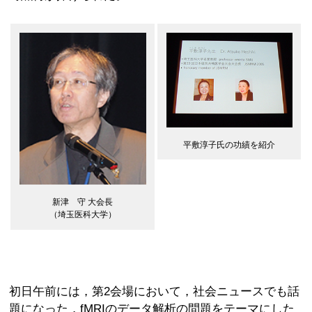
平敷淳子氏の功績を紹介
新津 守 大会長
（埼玉医科大学）
初日午前には，第2会場において，社会ニュースでも話
題になった，fMRIのデータ解析の問題をテーマにした