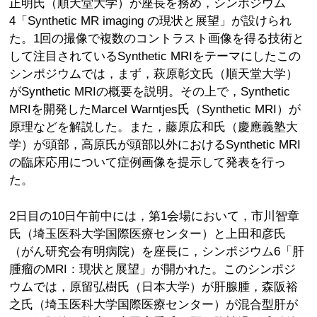
正明氏（順天堂大学）が座長を務め，シンポジウム
4「Synthetic MR imaging の現状と展望」が設けられ
た。1回の撮像で複数のコントラスト画像を得る技術と
して注目されているSynthetic MRIをテーマにしたこの
シンポジウムでは，まず，萩原彰文氏（順天堂大学）
がSynthetic MRIの概要を説明。その上で，Synthetic
MRIを開発したMarcel Warntjes氏（Synthetic MRI）が
原理などを解説した。また，藤原広和氏（慶應義塾大
学）が頭部，高原氏が頭部以外におけるSynthetic MRI
の臨床応用について症例画像を提示して発表を行っ
た。
2日目の10日午前中には，第1会場において，市川智章
氏（埼玉医科大学国際医療センター）と上田和彦氏
（がん研究会有明病院）を座長に，シンポジウム6「肝
腫瘤のMRI：現状と展望」が開かれた。このシンポジ
ウムでは，原留弘樹氏（日本大学）が肝腺腫，森阪裕
之氏（埼玉医科大学国際医療センター）が混合型肝が