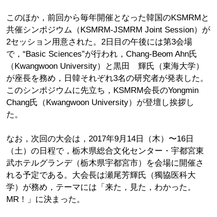
このほか，前回から毎年開催となった韓国のKSMRMと
共催シンポジウム（KSMRM-JSMRM Joint Session）が
2セッション用意された。2日目の午後には第3会場
で，“Basic Sciences”が行われ，Chang-Beom Ahn氏
（Kwangwoon University）と黒田 輝氏（東海大学）
が座長を務め，日韓それぞれ3名の研究者が発表した。
このシンポジウムに先立ち，KSMRM会長のYongmin
Chang氏（Kwangwoon University）が登壇し挨拶し
た。
なお，次回の大会は，2017年9月14日（木）〜16日
（土）の日程で，栃木県総合文化センター・宇都宮東
武ホテルグランデ（栃木県宇都宮市）を会場に開催さ
れる予定である。大会長は瀬尾芳輝氏（獨協医科大
学）が務め，テーマには「来た，見た，わかった。
MR！」に決まった。