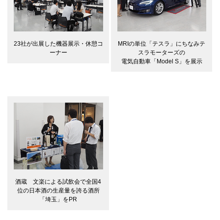
MRIの単位「テスラ」にちなみテ
23社が出展した機器展示・休憩コ
スラモーターズの
ーナー
電気自動車「Model S」を展示
酒蔵 文楽による試飲会で全国4
位の日本酒の生産量を誇る酒所
「埼玉」をPR