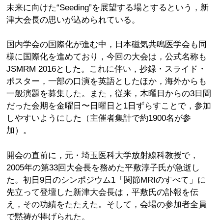
未来に向けた“Seeding”を展望する場とするという，新
津大会長の思いが込められている。
国内学会の国際化が進む中，日本磁気共鳴医学会も同
様に国際化を進めており，今回の大会は，公式名称も
JSMRM 2016とした。これに伴い，抄録・スライド・
ポスター，一部の口演を英語としたほか，海外からも
一般演題を募集した。また，従来，木曜日からの3日間
だった会期を金曜日〜日曜日と1日ずらすことで，参加
しやすいようにした（主催者集計で約1900名が参
加）。
開会の直前に，元・埼玉医科大学放射線科教授で，
2005年の第33回大会長を務めた平敷淳子氏が急逝し
た。初日9日のシンポジウム1「関節MRIのすべて」に
先立って登壇した新津大会長は，平敷氏の訃報を伝
え，その功績をたたえた。そして，会場の参加者全員
で黙祷が捧げられた。