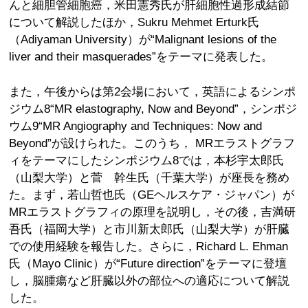
んと細胆管細胞癌，米田憲秀氏が肝細胞性過形成結節
について解説したほか，Sukru Mehmet Erturk氏
（Adiyaman University）が“Malignant lesions of the
liver and their masquerades”をテーマに発表した。
また，午後からは第2会場において，英語によるシンポ
ジウム8“MR elastography, Now and Beyond”，シンポジ
ウム9“MR Angiography and Techniques: Now and
Beyond”が設けられた。このうち， MRエラストグラフ
ィをテーマにしたシンポジウム8では，本杉宇太郎氏
（山梨大学）と菅 幹生氏（千葉大学）が座長を務め
た。まず，若山哲也氏（GEヘルスケア・ジャパン）が
MRエラストグラフィの原理を説明し，その後，吉満研
吾氏（福岡大学）と市川新太郎氏（山梨大学）が肝臓
での使用経験を報告した。さらに，Richard L. Ehman
氏（Mayo Clinic）が“Future direction”をテーマに登壇
し，脳腫瘍など肝臓以外の部位への適応について解説
した。