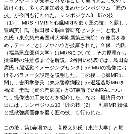
ニックやコツが発表される場として前回大会で初めて
設けられ，多くの参加者を集めたシンポジウム「匠の
技」が今回も行われた。シンポジウム3「匠の技
（1） MRS・fMRIと心臓MRIを磨く匠の技」と題し，
豊嶋英仁氏（秋田県立脳血管研究センター）と北川
久氏（東京慈恵会医科大学附属第三病院）が座長を務
め，テーマごとにノウハウが披露された。久保 均氏
（福島県立医科大学）はMRSについて，その原理から
撮像時の注意点までを解説。2番目の発表では，島田育
廣氏（脳活動イメージングセンタ）がfMRIの撮像にお
けるパラメータ設定を説明した。この後，心臓MRIに
関し，吉田学誉氏（東京警察病院）が遅延造影MRIを
福澤 圭氏（虎の門病院）が3T装置でのMRAについ
て，撮像法の工夫などを紹介した。なお，最終日の11
日には，シンポジウム10「匠の技（2） 乳腺MRI撮像
と拡散強調画像を磨く匠の技」も行われた。
この後，第1会場では，高原太郎氏（東海大学）と堀