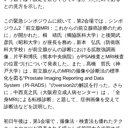
との見方を示した。
この緊急シンポジウムに続いて，第2会場では，シンポ
ジウム2「前立腺MRI：これからの前立腺癌診療のため
に」が開かれた。楫 靖氏（獨協医科大学）と後閑武
彦氏（昭和大学）が座長を務め，新本 弘氏（防衛医
科大学校）が前立腺がんの診断における拡散強調画
像，片平和博氏（熊本中央病院）がPSA検査とMRI検査
の位置づけについて発表した。また，髙橋 哲氏（神
戸大学）は，前立腺がんのMRIの撮像や診断法の標準
化を図る“Prostate Imaging Reporting and Data
System（PI-RADS）”のversion2の解説を行った。さら
に，中西克之氏（大阪府立成人病センター）は，「全
身MRIによる転移診断」と題して、症例画像を交えて
診断法などを説明した。
初日午後は，第1会場で，撮像法・検査法も優れたテク