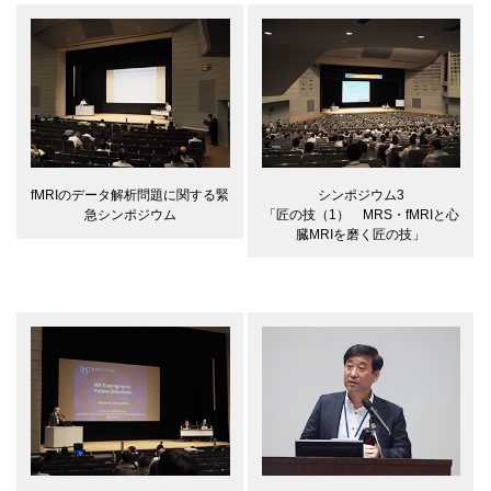
シンポジウム3
fMRIのデータ解析問題に関する緊
「匠の技（1） MRS・fMRIと心
急シンポジウム
臓MRIを磨く匠の技」