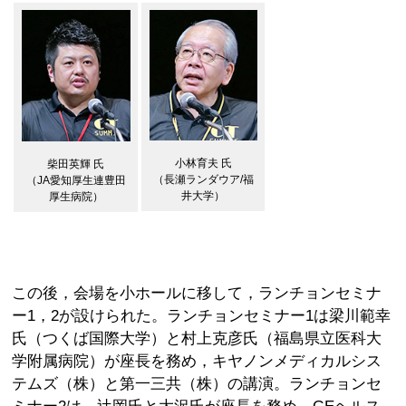
小林育夫 氏
柴田英輝 氏
（長瀬ランダウア/福
（JA愛知厚生連豊田
井大学）
厚生病院）
この後，会場を小ホールに移して，ランチョンセミナ
ー1，2が設けられた。ランチョンセミナー1は梁川範幸
氏（つくば国際大学）と村上克彦氏（福島県立医科大
学附属病院）が座長を務め，キヤノンメディカルシス
テムズ（株）と第一三共（株）の講演。ランチョンセ
ミナー2は，辻岡氏と大沢氏が座長を務め，GEヘルス