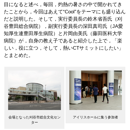
目になると述べ，毎回，灼熱の暑さの中で開かれてき
たことから，今回はあえて“Cool”をテーマにも盛り込ん
だと説明した。そして，実行委員長の鈴木省吾氏（刈
谷豊田総合病院），副実行委員長の深田真司氏（JA愛
知厚生連豊田厚生病院）と片岡由美氏（藤田医科大学
病院）が，自身の教え子であると紹介した上で，「楽
しい，役に立つ，そして，熱いCTサミットにしたい」
とまとめた。
アイリスホールに集う参加者
会場となった刈谷市総合文化セン
ター