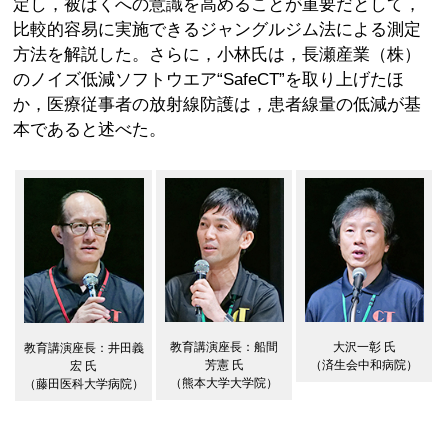
定し，被ばくへの意識を高めることが重要だとして，
比較的容易に実施できるジャングルジム法による測定
方法を解説した。さらに，小林氏は，長瀬産業（株）
のノイズ低減ソフトウエア“SafeCT”を取り上げたほ
か，医療従事者の放射線防護は，患者線量の低減が基
本であると述べた。
教育講演座長：船間
大沢一彰 氏
教育講演座長：井田義
芳憲 氏
（済生会中和病院）
宏 氏
（熊本大学大学院）
（藤田医科大学病院）