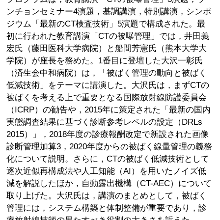
ンチョンセミナー4演題，基調講演，特別講演，シンポ
ジウム「最新のCT検査技術」5演題で構成された。最
初に行われた教育講演「CTの被曝管理」では，井田義
宏氏（藤田医科大学病院）と船間芳憲氏（熊本大学大
学院）が座長を務めた。1番目に登壇した大沢一彰氏
（済生会中和病院）は，「被ばく管理の動向と被ばく
低減技術」をテーマに講演した。大沢氏は，まずCTの
被ばくを考える上で重要となる国際放射線防護委員会
（ICRP）の勧告や，2015年に策定された「最新の国内
実態調査結果に基づく診断参考レベルの設定（DRLs
2015）」，2018年度の診療報酬改定で新設された画像
診断管理加算3，2020年度からの被ばく線量管理の義務
化について説明。さらに，CTの被ばく低減技術として
逐次近似再構成法や人工知能（AI）を用いたノイズ低
減を解説したほか，自動露出機構（CT-AEC）について
取り上げた。大沢氏は，講演のまとめとして，被ばく
管理には，システム構築と体制整備が重要であり，診