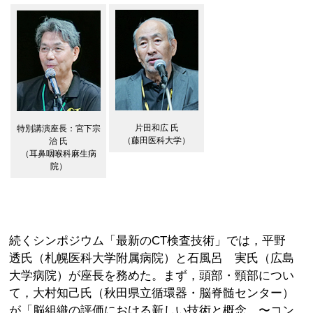
片田和広 氏
特別講演座長：宮下宗
（藤田医科大学）
治 氏
（耳鼻咽喉科麻生病
院）
続くシンポジウム「最新のCT検査技術」では，平野
透氏（札幌医科大学附属病院）と石風呂 実氏（広島
大学病院）が座長を務めた。まず，頭部・頸部につい
て，大村知己氏（秋田県立循環器・脳脊髄センター）
が「脳組織の評価における新しい技術と概念 〜コン