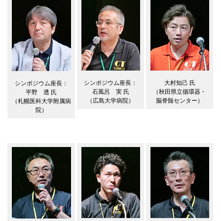
シンポジウム座長：
大村知己 氏
シンポジウム座長：
石風呂 実 氏
（秋田県立循環器・
平野 透 氏
（広島大学病院）
脳脊髄センター）
（札幌医科大学附属病
院）