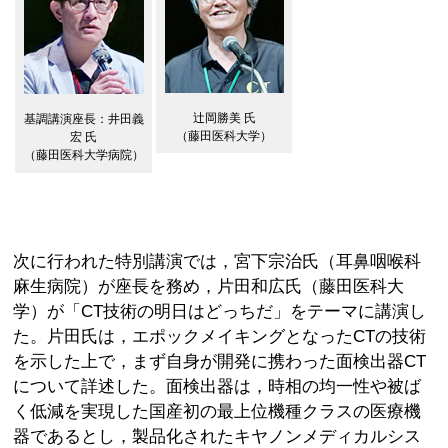
辻岡勝美 氏
基調講演座長：井田義
（藤田医科大学）
宏 氏
（藤田医科大学病院）
次に行われた特別講演では，宮下宗治氏（耳鼻咽喉科
麻生病院）が座長を務め，片田和広氏（藤田医科大
学）が「CT技術の明日はどっちだ」をテーマに講演し
た。片田氏は，エポックメイキングとなったCTの技術
を示した上で，まず自身が開発に携わった面検出器CT
について詳述した。面検出器は，時相の均一性や被ば
く低減を実現した国産初の最上位機種クラスの医療機
器であるとし，製品化されたキヤノンメディカルシス