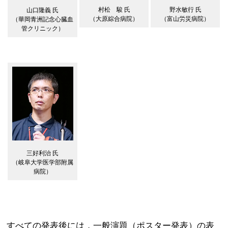
村松 駿 氏
野水敏行 氏
山口隆義 氏
（大原綜合病院）
（富山労災病院）
（華岡青洲記念心臓血
管クリニック）
三好利治 氏
（岐阜大学医学部附属
病院）
すべての発表後には，一般演題（ポスター発表）の表