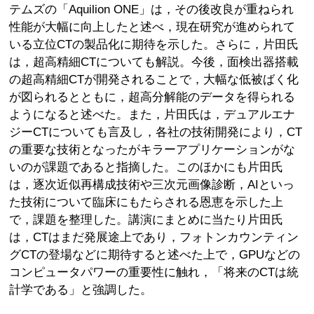
テムズの「Aquilion ONE」は，その後改良が重ねられ
性能が大幅に向上したと述べ，現在研究が進められて
いる立位CTの製品化に期待を示した。さらに，片田氏
は，超高精細CTについても解説。今後，面検出器搭載
の超高精細CTが開発されることで，大幅な低被ばく化
が図られるとともに，超高分解能のデータを得られる
ようになると述べた。また，片田氏は，デュアルエナ
ジーCTについても言及し，各社の技術開発により，CT
の重要な技術となったがキラーアプリケーションがな
いのが課題であると指摘した。このほかにも片田氏
は，逐次近似再構成技術や三次元画像診断，AIといっ
た技術について臨床にもたらされる恩恵を示した上
で，課題を整理した。講演にまとめに当たり片田氏
は，CTはまだ発展途上であり，フォトンカウンティン
グCTの登場などに期待すると述べた上で，GPUなどの
コンピュータパワーの重要性に触れ，「将来のCTは統
計学である」と強調した。