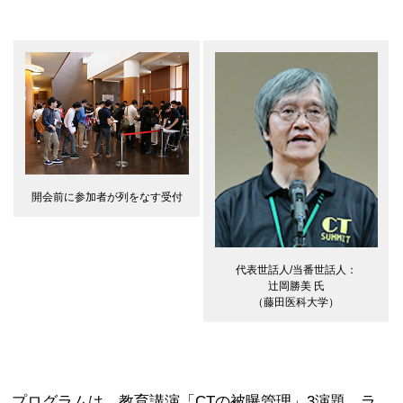
開会前に参加者が列をなす受付
代表世話人/当番世話人：
辻岡勝美 氏
（藤田医科大学）
プログラムは，教育講演「CTの被曝管理」3演題，ラ