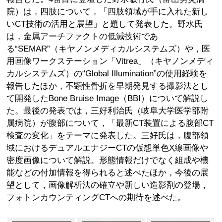
院）は，四肢について，「四肢領域が手に入れた新し
いCT技術の活用と展望」と題して発表した。野水氏
は，金属アーチファクトの低減技術であ
る“SEMAR”（キヤノンメディカルシステムズ）や，医
用画像ワークステーション「Vitrea」（キヤノンメディ
カルシステムズ）の“Global Illumination”の使用経験を
報告したほか，不顕性骨折を早期発見する撮影法とし
て開発したBone Bruise Image（BBI）について解説し
た。最後の発表では，三好利治氏（岐阜大学医学部附
属病院）が腹部について，「最新CT装置による腹部CT
検査の変化」をテーマに発表した。三好氏は，腹部領
域におけるデュアルエナジーCTの仮想単色X線画像や
密度画像について解説。形態情報だけでなく組成や機
能などの付加情報を得られると述べたほか，今後の展
望として，画像解析法の確立や新しい造影剤の登場，
フォトンカウンティングCTへの期待を述べた。