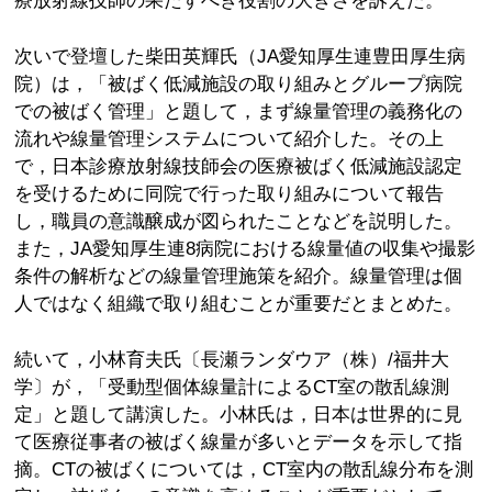
療放射線技師の果たすべき役割の大きさを訴えた。
次いで登壇した柴田英輝氏（JA愛知厚生連豊田厚生病
院）は，「被ばく低減施設の取り組みとグループ病院
での被ばく管理」と題して，まず線量管理の義務化の
流れや線量管理システムについて紹介した。その上
で，日本診療放射線技師会の医療被ばく低減施設認定
を受けるために同院で行った取り組みについて報告
し，職員の意識醸成が図られたことなどを説明した。
また，JA愛知厚生連8病院における線量値の収集や撮影
条件の解析などの線量管理施策を紹介。線量管理は個
人ではなく組織で取り組むことが重要だとまとめた。
続いて，小林育夫氏〔長瀬ランダウア（株）/福井大
学〕が，「受動型個体線量計によるCT室の散乱線測
定」と題して講演した。小林氏は，日本は世界的に見
て医療従事者の被ばく線量が多いとデータを示して指
摘。CTの被ばくについては，CT室内の散乱線分布を測