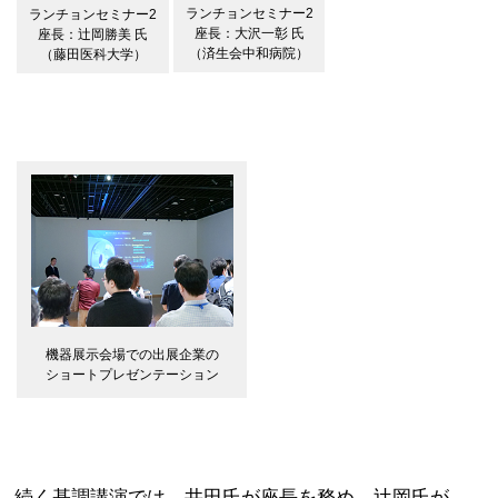
ランチョンセミナー2
ランチョンセミナー2
座長：大沢一彰 氏
座長：辻岡勝美 氏
（済生会中和病院）
（藤田医科大学）
機器展示会場での出展企業の
ショートプレゼンテーション
続く基調講演では，井田氏が座長を務め，辻岡氏が