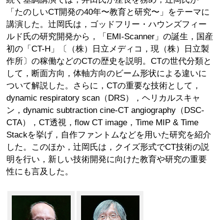
「たのしいCT開発の40年〜教育と研究〜」をテーマに
講演した。辻岡氏は，ゴッドフリー・ハウンズフィー
ルド氏の研究開発から，「EMI-Scanner」の誕生，国産
初の「CT-H」〔（株）日立メディコ，現（株）日立製
作所〕の稼働などのCTの歴史を説明。CTの世代分類と
して，断面方向，体軸方向のビーム形状による違いに
ついて解説した。さらに，CTの重要な技術として，
dynamic respiratory scan（DRS），ヘリカルスキャ
ン，dynamic subtraction cine-CT angiography（DSC-
CTA），CT透視，flow CT image，Time MIP & Time
Stackを挙げ，自作ファントムなどを用いた研究を紹介
した。このほか，辻岡氏は，クイズ形式でCT技術の説
明を行い，新しい技術開発に向けた教育や研究の重要
性にも言及した。