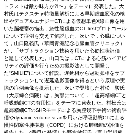
トラストは敵か味方か?!〜」をテーマに発表した。大
村氏はテクスチャ特徴量解析による早期虚血変化の検
出やデュアルエナジーCTによる仮想単色X線画像を用
いた脳梗塞の描出，急性脳虚血のCT firstプロトコール
について症例を交えて解説した。次いで，心臓につい
て，山口隆義氏（華岡青洲記念心臓血管クリニック）
が，「サブトラクション技術を用いた心筋性状評価」
と題して発表した。山口氏は，CTによる心筋バイアビ
リティの評価を行うための撮影法として開発し
た“SMILIE”について解説。遅延相から冠動脈相をサブ
トラクションして遅延造影画像を得るという原理や実
際の症例画像を提示した。次いで登壇した村松 駿氏
（大原綜合病院）は，胸部について，「超高精細CTと
呼吸動態CTの有用性」をテーマに発表した。村松氏は
超高精細CTのSHRモードによる胸腔鏡下手術の術前評
価やdynamic volume scanを用いた呼吸動態CTによる
慢性閉塞性肺疾患（COPD）における肺機能の評価を
報告した。4番目に登壇した野水敏行氏（富山労災病