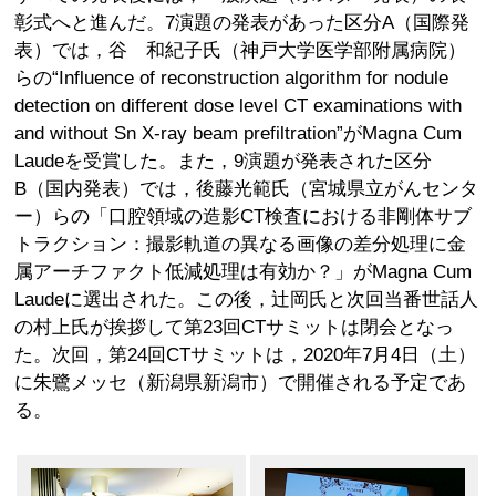
彰式へと進んだ。7演題の発表があった区分A（国際発
表）では，谷 和紀子氏（神戸大学医学部附属病院）
らの“Influence of reconstruction algorithm for nodule
detection on different dose level CT examinations with
and without Sn X-ray beam prefiltration”がMagna Cum
Laudeを受賞した。また，9演題が発表された区分
B（国内発表）では，後藤光範氏（宮城県立がんセンタ
ー）らの「口腔領域の造影CT検査における非剛体サブ
トラクション：撮影軌道の異なる画像の差分処理に金
属アーチファクト低減処理は有効か？」がMagna Cum
Laudeに選出された。この後，辻岡氏と次回当番世話人
の村上氏が挨拶して第23回CTサミットは閉会となっ
た。次回，第24回CTサミットは，2020年7月4日（土）
に朱鷺メッセ（新潟県新潟市）で開催される予定であ
る。