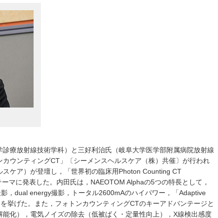
学診療放射線技術学科）と三好利治氏（岐阜大学医学部附属病院放射線
ンカウンティングCT」〔シーメンスヘルスケア（株）共催〕が行われ
ア）が登壇し，「世界初の臨床用Photon Counting CT
をテーマに発表した。内田氏は，NAEOTOM Alphaの5つの特長として，
，dual energy撮影，トータル2600mAのハイパワー，「Adaptive
動態撮影を挙げた。また，フォトンカウンティングCTのキーアドバンテージと
解能化），電気ノイズの除去（低被ばく・定量性向上），X線検出感度