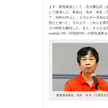
まず，教育講演として，市川勝弘氏（
して講演した。座長は，⾼⽊ 卓氏（
て，SNRが向上し，エネルギー弁別
想だと述べた。その上で，これらを実
その特性を解説した。また，さらなる高
realistic VR（写実的VR）の
教育講演座長：⾼⽊ 卓 氏（千葉市⽴