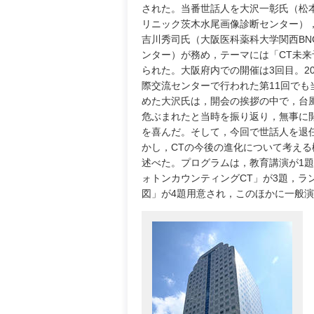
された。当番世話人を大沢一彰氏（松
リニック茨木水尾画像診断センター）
吉川秀司氏（大阪医科薬科大学関西BN
ンター）が務め，テーマには「CT未来
られた。大阪府内での開催は3回目。20
際交流センターで行われた第11回でも
めた大沢氏は，開会の挨拶の中で，台
危ぶまれたと当時を振り返り，無事に
を喜んだ。そして，今回で世話人を退
かし，CTの今後の進化について考える
述べた。プログラムは，教育講演が1
ォトンカウンティングCT」が3題，ラ
図」が4題用意され，このほかに一般