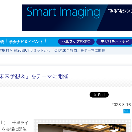
版物
学会ナビ＆イベント
常取材
>
第26回CTサミットが，「CT未来予想図」をテーマに開催
T未来予想図」をテーマに開催
2023-8-16
CT
日（土），千里ライ
）を会場に開催