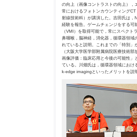
の向上（画像コントラストの向上），
常におけるフォトンカウンティングC
射線技術科）が講演した。吉田氏は，NA
経験を報告。ゲームチェンジをする可
（VMI）を取得可能で，常にスペクト
鼻咽喉，脳神経，消化器，循環器領域
れていると説明。これまでの「特別」
（大阪大学医学部附属病院医療技術部
画像評価：臨床応用と今後の可能性」と題し
ている。川畑氏は，循環器領域におけ
k-edge imagingといったメリ