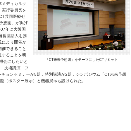
本メディカルク
，実行委員長を
CT共同医療セ
予想図」が掲げ
07年に大阪国
当番世話人を務
風により開催が
開催できること
任することを明
「CT未来予想図」をテーマにしたCTサミット
機会にしたいと
題，技術講演「フ
ンチョンセミナーが5題，特別講演が2題，シンポジウム「CT未来予想
演題（ポスター展示）と機器展示も設けられた。