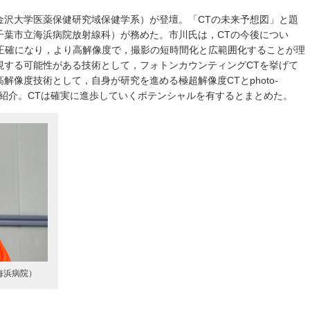
金沢大学医薬保健研究域保健学系）が登壇。「CTの未来予想図」と題
千葉市⽴海浜病院放射線科）が務めた。市川氏は，CTの今後につい
が正確になり，より高解像度で，撮影の短時間化と広範囲化することが理
現する可能性がある技術として，フォトンカウンティングCTを挙げて
解像度技術として，自身が研究を進める極超解像度CTとphoto-
研究成果を紹介。CTは確実に進歩していくポテンシャルを有するとまとめた。
海浜病院）