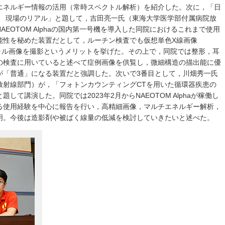
エネルギー情報の活用（常時スペクトル解析）を紹介した。次に，「日
T 現場のリアル」と題して，吉田亮一氏（東海大学医学部付属病院放
EOTOM Alphaの国内第一号機を導入した同院におけるこれまで使用
能性を秘めた装置だとして，ルーチン検査でも仮想単色X線画像
ラル画像を撮影というメリットを挙げた。その上で，同院では整形，耳
の検査に用いていると述べて症例画像を供覧し，微細構造の描出能に優
が「普通」になる装置だと強調した。次いで3番目として，川畑秀一氏
放射線部門）が，「フォトンカウンティングCTを用いた循環器疾患の
て講演した。同院では2023年2月からNAEOTOM Alphaが稼働し
る使用経験を中心に報告を行い，高精細画像，マルチエネルギー解析，
ットを説明。今後は造影剤や被ばく線量の低減を検討していきたいと述べた。