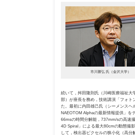
市川勝弘 氏（金沢大学）
続いて，舛田隆則氏（川崎医療福祉大
部）が座長を務め，技術講演「フォト
た。最初に内田雄己氏（シーメンスヘルスケ
NAEOTOM Alphaの最新情報提供」
66msの時間分解能，737mm/sの高速撮影
4D Spiral」による最大80cmの
して，検出器ピクセルの狭小化（高分