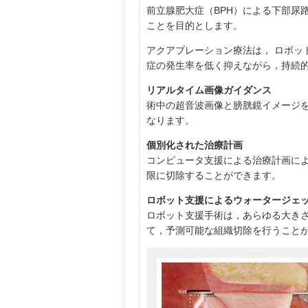
前立腺肥大症（BPH）による下部尿
ことを目的とします。
アクアブレーション療法は， ロボッ
症の発生率を低く抑えながら，持続
リアルタイム画像ガイダンス
術中の超音波画像と膀胱鏡イメージ
なります。
個別化された治療計画
コンピュータ支援による治療計画に
限に切除することができます。
ロボット支援によるウォータージェ
ロボット支援手術は，あらゆる大き
て，予測可能な組織切除を行うこと