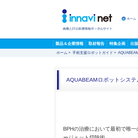
ホーム
製品＆企業情報
取材報告
特集企画
出
ホーム
>
手術支援ロボットガイド
>
AQUABE
AQUABEAMロボットシステ
BPHの治療において最初で唯
ージェット切除術