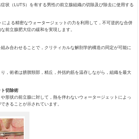
路症状（LUTS）を有する男性の前立腺組織の切除及び除去に使用する
トによる精密なウォータージェットの力を利用して，不可逆的な合併
的な前立腺肥大症の緩和を実現します。
を組み合わせることで，クリティカルな解剖学的構造の同定が可能に
より，術者は膀胱頸部，精丘，外括約筋を温存しながら，組織を最大
ット切除術
さや形状の前立腺に対して，熱を伴わないウォータージェットによっ
ができることが示されています。