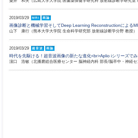
粟井 和夫（広島大学大学院 医歯薬保健学研究科 放射線診断学研究室 
2019/03/29
MRI
画論
画像診断と機械学習そしてDeep Learning Reconstruction
山下 康行（熊本大学大学院 生命科学研究部 放射線診断学分野 教授）
2019/03/29
超音波
画論
時代を先駆ける！超音波画像の新たな進化<br>Aplio iシリーズ
濵口 浩敏（北播磨総合医療センター 脳神経内科 部長/脳卒中・神経セ