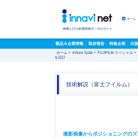
ホーム
製品＆企業情報
取材報告
特集企画
出
ホーム
>
inNavi Suite
>
FUJIFILM スペシャル
>
を設計
技術解説（富士フイルム）
撮影画像からポジショニングのズレ