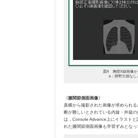
図4 胸部X線画像
a：肺野欠損なし
〈膝関節側面画像〉
真横から撮影された画像が求められる
断が難しいとされている内旋・外旋の
は，Console Advance上にイラ
れた膝関節側面画像も学習ずみとなっ