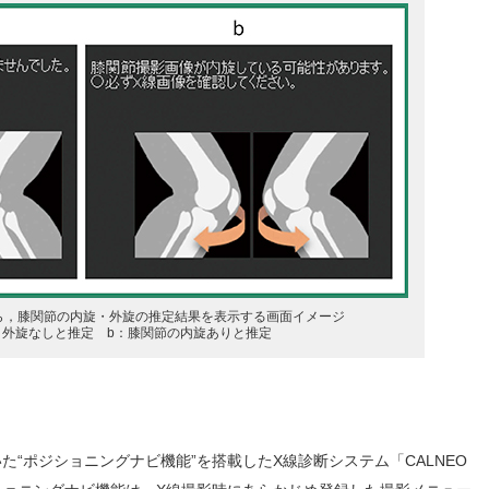
ら，膝関節の内旋・外旋の推定結果を表示する画面イメージ
・外旋なしと推定 b：膝関節の内旋ありと推定
用いた“ポジショニングナビ機能”を搭載したX線診断システム「CALNEO