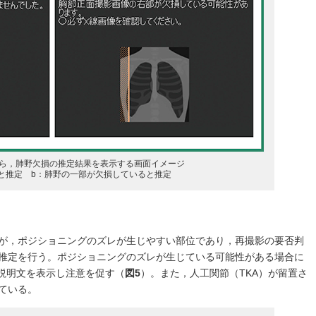
から，肺野欠損の推定結果を表示する画面イメージ
と推定 b：肺野の一部が欠損していると推定
が，ポジショニングのズレが生じやすい部位であり，再撮影の要否判
推定を行う。ポジショニングのズレが生じている可能性がある場合に
ストと説明文を表示し注意を促す（
図5
）。また，人工関節（TKA）が留置さ
ている。