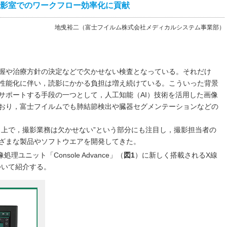
撮影室でのワークフロー効率化に貢献
地曵裕二（富士フイルム株式会社メディカルシステム事業部）
握や治療方針の決定などで欠かせない検査となっている。それだけ
性能化に伴い，読影にかかる負担は増え続けている。こういった背景
サポートする手段の一つとして，人工知能（AI）技術を活用した画像
おり，富士フイルムでも肺結節検出や臓器セグメンテーションなどの
う上で，撮影業務は欠かせない”という部分にも注目し，撮影担当者の
ざまな製品やソフトウエアを開発してきた。
処理ユニット「Console Advance」（
図1
）に新しく搭載されるX線
について紹介する。