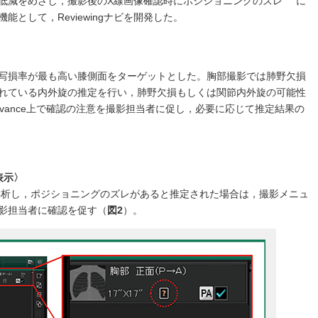
低減をめざし，撮影後のX線画像確認時にポジショニングのズレ
に
として，Reviewingナビを開発した。
写損率が最も高い膝側面をターゲットとした。胸部撮影では肺野欠損
れている内外旋の推定を行い，肺野欠損もしくは関節内外旋の可能性
 Advance上で確認の注意を撮影担当者に促し，必要に応じて推定結果の
に表示〉
画像を解析し，ポジショニングのズレがあると推定された場合は，撮影メニュ
影担当者に確認を促す（
図2
）。