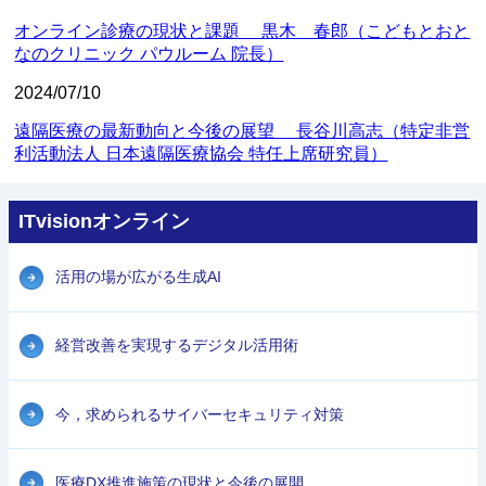
オンライン診療の現状と課題 黒木 春郎（こどもとおと
なのクリニック パウルーム 院長）
2024/07/10
遠隔医療の最新動向と今後の展望 長谷川高志（特定非営
利活動法人 日本遠隔医療協会 特任上席研究員）
ITvisionオンライン
活用の場が広がる生成AI
経営改善を実現するデジタル活用術
今，求められるサイバーセキュリティ対策
医療DX推進施策の現状と今後の展開