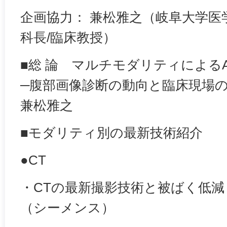
企画協力： 兼松雅之（岐阜大学医
科長/臨床教授）
■総 論 マルチモダリティによるAbdom
─腹部画像診断の動向と臨床現場
兼松雅之
■モダリティ別の最新技術紹介
●CT
・CTの最新撮影技術と被ばく低減
（シーメンス）