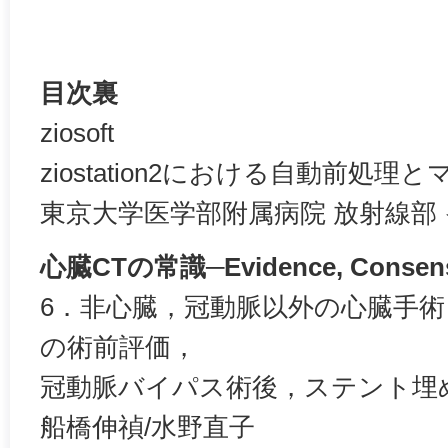
目次裏
ziosoft
ziostation2における自動前処
東京大学医学部附属病院 放射線部
心臓CTの常識─Evidence, Consensu
6．非心臓，冠動脈以外の心臓手
の術前評価，
冠動脈バイパス術後，ステント埋
船橋伸禎/水野直子