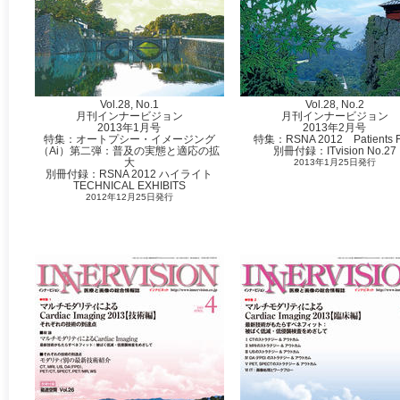
Vol.28, No.1
Vol.28, No.2
月刊インナービジョン
月刊インナービジョン
2013年1月号
2013年2月号
特集：オートプシー・イメージング
特集：RSNA 2012 Patients Fi
（Ai）第二弾：普及の実態と適応の拡
別冊付録：ITvision No.27
大
2013年1月25日発行
別冊付録：RSNA 2012 ハイライト
TECHNICAL EXHIBITS
2012年12月25日発行