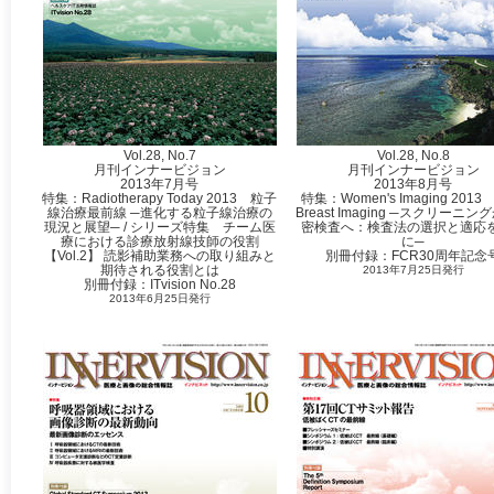
Vol.28, No.7
Vol.28, No.8
月刊インナービジョン
月刊インナービジョン
2013年7月号
2013年8月号
特集：Radiotherapy Today 2013 粒子
特集：Women's Imaging 2013 
線治療最前線 ─進化する粒子線治療の
Breast Imaging ─スクリーニ
現況と展望─ / シリーズ特集 チーム医
密検査へ：検査法の選択と適応
療における診療放射線技師の役割
に─
【Vol.2】 ‌読影補助業務への取り組みと
別冊付録：FCR30周年記念
期待される役割とは
2013年7月25日発行
別冊付録：ITvision No.28
2013年6月25日発行