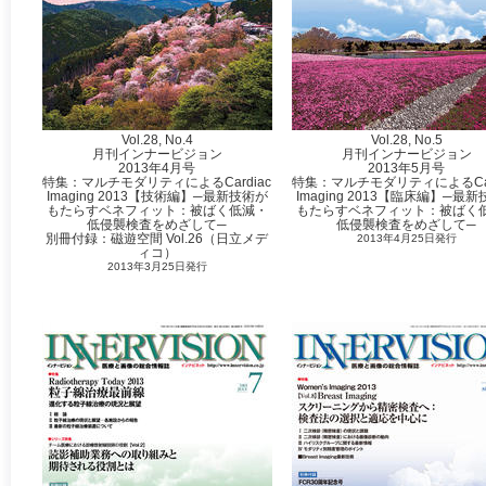
Vol.28, No.4
Vol.28, No.5
月刊インナービジョン
月刊インナービジョン
2013年4月号
2013年5月号
特集：マルチモダリティによるCardiac
特集：マルチモダリティによるCar
Imaging 2013【技術編】─最新技術が
Imaging 2013【臨床編】─最
もたらすベネフィット：被ばく低減・
もたらすベネフィット：被ばく
低侵襲検査をめざして─
低侵襲検査をめざして─
別冊付録：磁遊空間 Vol.26（日立メデ
2013年4月25日発行
ィコ）
2013年3月25日発行