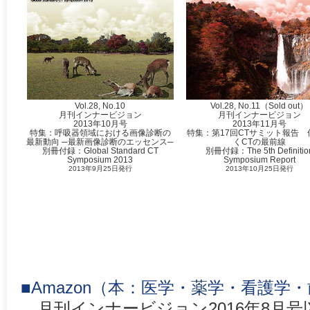
Vol.28, No.10
Vol.28, No.11（Sold out）
月刊インナービジョン
月刊インナービジョン
2013年10月号
2013年11月号
特集：呼吸器領域における画像診断の
特集：第17回CTサミット報告 
最新動向 ─最新画像診断のエッセンス─
くCTの最前線
別冊付録：Global Standard CT
別冊付録：The 5th Definitio
Symposium 2013
Symposium Report
2013年9月25日発行
2013年10月25日発行
■Amazon（本：医学・薬学・看護学
月刊インナービジョン2016年8月号