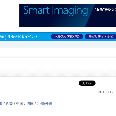
版物
学会ナビ＆イベント
2012-11-1
海
/
近畿
/
中国
/
四国
/
九州/沖縄