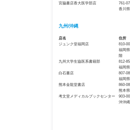
宮脇書店香大医学部店
761-0
香川県
九州/沖縄
店名
住所
ジュンク堂福岡店
810-0
福岡県
階
九州大学生協医系書籍部
812-8
福岡県
白石書店
807-0
福岡県
熊本金龍堂書店
860-0
熊本県
考文堂メディカルブックセンター
903-0
沖沖縄