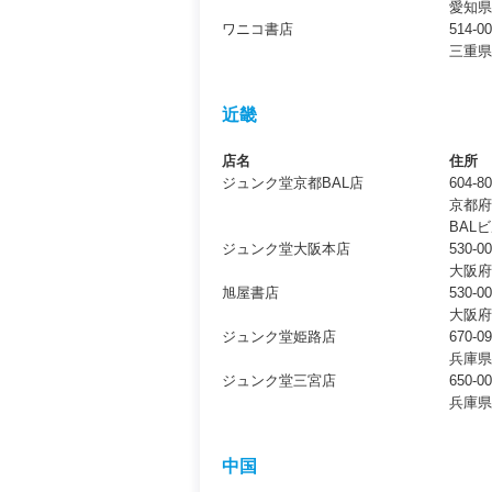
愛知県
ワニコ書店
514-0
三重県
近畿
店名
住所
ジュンク堂京都BAL店
604-8
京都府
BAL
ジュンク堂大阪本店
530-0
大阪府
旭屋書店
530-0
大阪府
ジュンク堂姫路店
670-0
兵庫県
ジュンク堂三宮店
650-0
兵庫県
中国