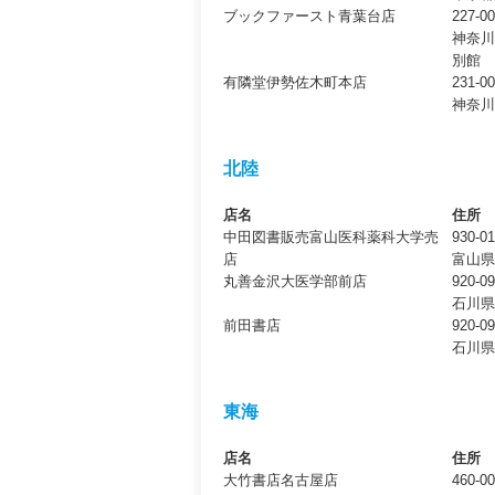
ブックファースト青葉台店
227-0
神奈川
別館
有隣堂伊勢佐木町本店
231-0
神奈川
北陸
店名
住所
中田図書販売富山医科薬科大学売
930-0
店
富山県
丸善金沢大医学部前店
920-0
石川県
前田書店
920-0
石川県
東海
店名
住所
大竹書店名古屋店
460-0