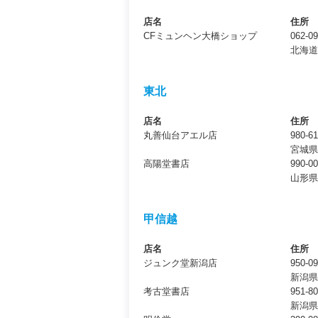
店名
住所
CFミュンヘン大橋ショップ
062-0
北海道
東北
店名
住所
丸善仙台アエル店
980-6
宮城県
高陽堂書店
990-0
山形県
甲信越
店名
住所
ジュンク堂新潟店
950-0
新潟県
考古堂書店
951-8
新潟県