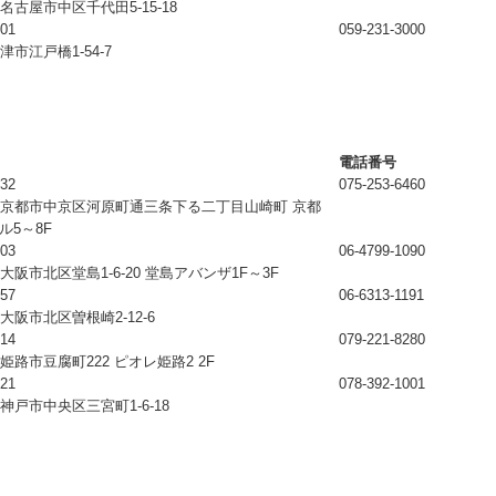
名古屋市中区千代田5-15-18
001
059-231-3000
津市江戸橋1-54-7
電話番号
032
075-253-6460
京都市中京区河原町通三条下る二丁目山崎町 京都
ビル5～8F
003
06-4799-1090
大阪市北区堂島1-6-20 堂島アバンザ1F～3F
057
06-6313-1191
大阪市北区曽根崎2-12-6
914
079-221-8280
姫路市豆腐町222 ピオレ姫路2 2F
021
078-392-1001
神戸市中央区三宮町1-6-18