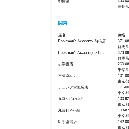
明倫堂
390-0
長野県松
関東
店名
住所
Bookman's Academy 前橋店
371-0
群馬県
Bookman's Academy 太田店
373-0
群馬県
志学書店
260-0
千葉県
三省堂本店
101-0
東京都
ジュンク堂池袋店
171-0
東京都
丸善丸の内本店
100-8
東京都
丸善日本橋店
103-8
東京都
医学堂書店
142-0
東京都