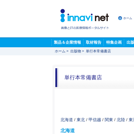
ホーム
製品＆企業情報
取材報告
特集企画
出
ホーム
>
出版物
>
単行本常備書店
単行本常備書店
北海道
/
東北
/
甲信越
/
関東
/
北陸
/
東
北海道