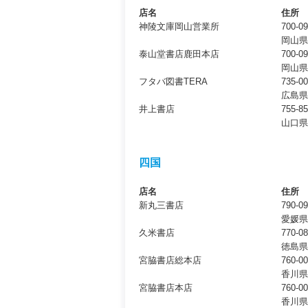
店名
住所
神陵文庫岡山営業所
700-0
岡山県
泰山堂書店鹿田本店
700-0
岡山県
フタバ図書TERA
735-0
広島県
井上書店
755-8
山口県
四国
店名
住所
新丸三書店
790-0
愛媛県
久米書店
770-0
徳島県
宮脇書店総本店
760-0
香川県
宮脇書店本店
760-0
香川県