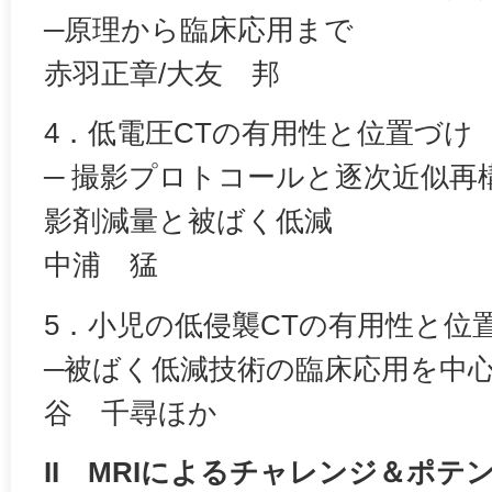
─原理から臨床応用まで
赤羽正章/大友 邦
4．低電圧CTの有用性と位置づけ
─ 撮影プロトコールと逐次近似再
影剤減量と被ばく低減
中浦 猛
5．小児の低侵襲CTの有用性と位
─被ばく低減技術の臨床応用を中
谷 千尋ほか
II MRIによるチャレンジ＆ポテ