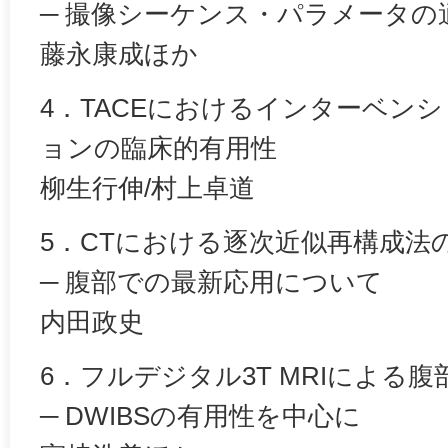
─ 撮像シーケンス・パラメータの
藤永康成ほか
4．TACEにおけるインターベン
ョンの臨床的有用性
柳生行伸/村上卓道
5．CTにおける逐次近似再構成法
─ 腹部での最新応用について
内田政史
6．フルデジタル3T MRIによる
─ DWIBSの有用性を中心に