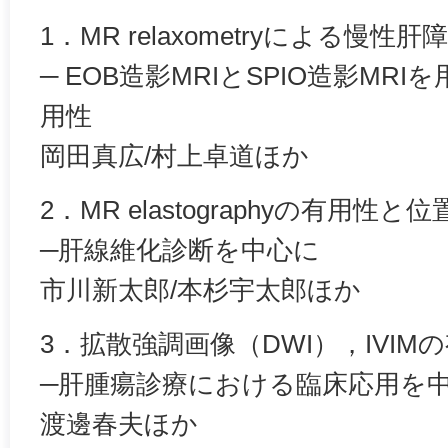
1．MR relaxometryによる慢性
─ EOB造影MRIとSPIO造影MR
用性
岡田真広/村上卓道ほか
2．MR elastographyの有用性と
─肝線維化診断を中心に
市川新太郎/本杉宇太郎ほか
3．拡散強調画像（DWI），IVI
─肝腫瘍診療における臨床応用を
渡邊春夫ほか