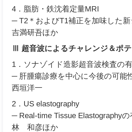
4．脂肪・鉄沈着定量MRI
─ T2＊およびT1補正を加味した
吉満研吾ほか
Ⅲ 超音波によるチャレンジ＆ポ
1．ソナゾイド造影超音波検査の
─ 肝腫瘍診療を中心に今後の可能
西垣洋一
2．US elastography
─ Real-time Tissue Elastog
林 和彦ほか