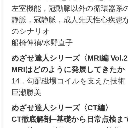
左室機能，冠動脈以外の循環器系
静脈，冠静脈，成人先天性心疾患
のシナリオ
船橋伸禎/水野直子
めざせ達人シリーズ〈MRI編 Vol.
MRIはどのように発展してきたか
14．勾配磁場コイルを支えた技術
巨瀬勝美
めざせ達人シリーズ〈CT編〉
CT徹底解剖─基礎から日常点検ま