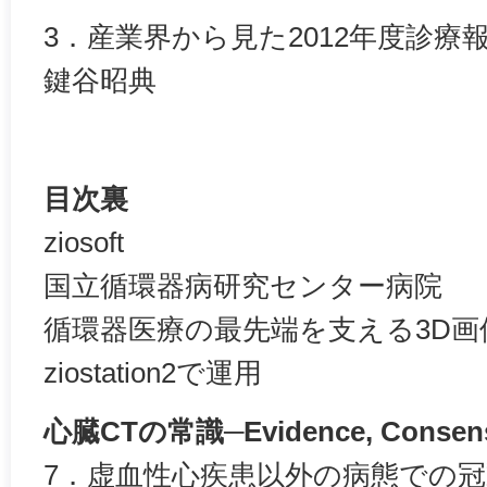
3．産業界から見た2012年度診療
鍵谷昭典
目次裏
ziosoft
国立循環器病研究センター病院
循環器医療の最先端を支える3D
ziostation2で運用
心臓CTの常識─Evidence, Consensu
7．虚血性心疾患以外の病態での