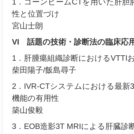
1．コーンビームCTを用いた肝胆
性と位置づけ
宮山士朗
VI 話題の技術・診断法の臨床応
1．肝腫瘍組織診断におけるVTTI
柴田陽子/飯島尋子
2．IVR-CTシステムにおける最
機能の有用性
築山俊毅
3．EOB造影3T MRIによる肝臓