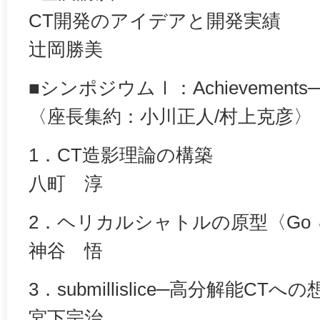
CT開発のアイデアと開発実績
辻岡勝美
■シンポジウムⅠ：Achievements
〈座長集約：小川正人/村上克彦〉
1．CT造影理論の構築
八町 淳
2．ヘリカルシャトルの原型〈Go ＆ 
神谷 悟
3．submillislice─高分解能CTへ
宮下宗治