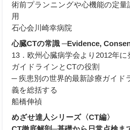
術前プランニングや心機能の定量評価にz
用
石心会川崎幸病院
心臓CTの常識 ─Evidence, Consensu
13．欧州心臓病学会より2012年
ガイドラインとCTの役割
─ 疾患別の世界的最新診療ガイド
義を総括する
船橋伸禎
めざせ達人シリーズ〈CT編〉
CT徹底解剖─基礎から日常点検ま