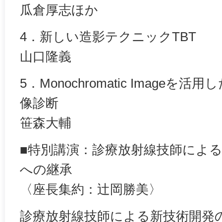
瓜倉厚志ほか
4．新しい造影テクニックTBT
山口隆義
5．Monochromatic Image
像診断
笹森大輔
■特別講演：診療放射線技師によ
への継承
〈座長集約：辻岡勝美〉
診療放射線技師による新技術開発