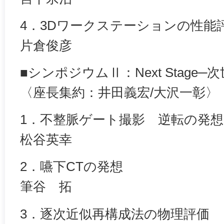
4．3Dワークステーションの性能
片倉俊彦
■シンポジウムⅡ：Next Stage─
〈座長集約：井田義宏/大沢一彰〉
1．不整脈ゲート撮影 逆転の発想
松谷英幸
2．嚥下CTの発想
筆谷 拓
3．逐次近似再構成法の物理評価