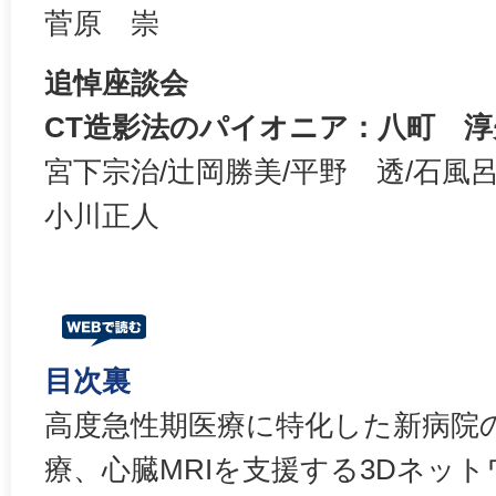
菅原 崇
追悼座談会
CT造影法のパイオニア：八町 
宮下宗治/辻岡勝美/平野 透/石風呂
小川正人
目次裏
高度急性期医療に特化した新病院
療、心臓MRIを支援する3Dネット