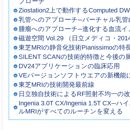
プローチ
Ziostation2上で動作するCompute
乳管へのアプローチ─バーチャル乳管
腫瘤へのアプローチ─進化する血流イ
磁遊空間 Vol.29 （日立メディコ・20
東芝MRIの静音化技術Pianissimoの特
SILENT SCANの技術的特徴と今後の
DV24アプリケーションの臨床応用
VEバージョンソフトウエアの新機能
東芝MRIの技術開発最前線
日立独自技術によるRF照射不均一の
Ingenia 3.0T CX/Ingenia 1.5
ルMRIがすべてのルーチンを変える