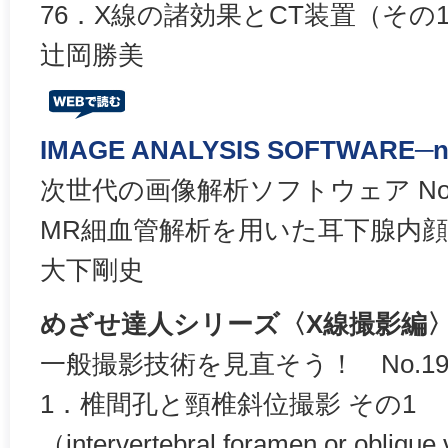
76．X線の諸効果とCT装置（その
辻岡勝美
IMAGE ANALYSIS SOFTWARE─ne
次世代の画像解析ソフトウェア No. 
MR細血管解析を用いた耳下腺内
大下剛史
めざせ達人シリーズ〈X線撮影編
一般撮影技術を見直そう！ No.19
1．椎間孔と頸椎斜位撮影 その1
（intervertebral foramen or oblique