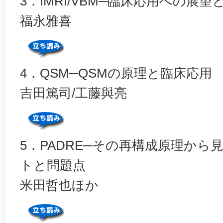
3．fMRI/VBM─臨床応用への展望
福永雅喜
4．QSM─QSMの原理と臨床応用
吉田篤司/工藤與亮
5．PADRE─その再構成原理から
トと問題点
米田哲也ほか