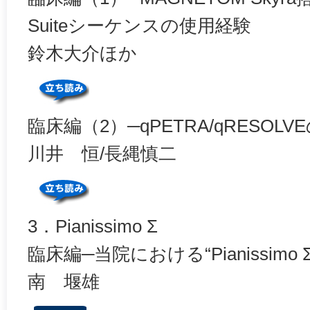
Suiteシーケンスの使用経験
鈴木大介ほか
臨床編（2）─qPETRA/qRESO
川井 恒/長縄慎二
3．Pianissimo Σ
臨床編─当院における“Pianissimo
南 堰雄