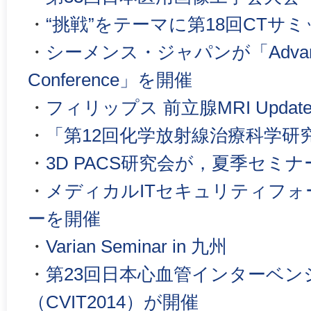
・
“挑戦”をテーマに第18回CTサ
・
シーメンス・ジャパンが「Advanced
Conference」を開催
・
フィリップス 前立腺MRI Update
・
「第12回化学放射線治療科学研
・
3D PACS研究会が，夏季セミ
・
メディカルITセキュリティフォ
ーを開催
・
Varian Seminar in 九州
・
第23回日本心血管インターベン
（CVIT2014）が開催