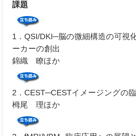
課題
1．QSI/DKI─脳の微細構造の可
ーカーの創出
錦織 瞭ほか
2．CEST─CESTイメージング
栂尾 理ほか