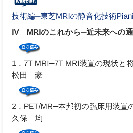
技術編─東芝MRIの静音化技術Pian
IV MRIのこれから─近未来への
1．7T MRI─7T MRI装置の現状
松田 豪
2．PET/MR─本邦初の臨床用装
久保 均