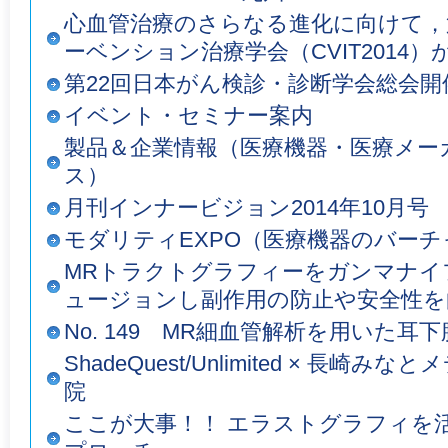
心血管治療のさらなる進化に向けて，
ーベンション治療学会（CVIT2014）
第22回日本がん検診・診断学会総会開
イベント・セミナー案内
製品＆企業情報（医療機器・医療メー
ス）
月刊インナービジョン2014年10月号
モダリティEXPO（医療機器のバーチ
MRトラクトグラフィーをガンマナイ
ュージョンし副作用の防止や安全性を
No. 149 MR細血管解析を用いた耳
ShadeQuest/Unlimited × 長
院
ここが大事！！ エラストグラフィを