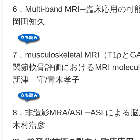
6．Multi-band MRI─臨床応用の可
岡田知久
7．musculoskeletal MRI（T1
関節軟骨評価におけるMRI molecula
新津 守/青木孝子
8．非造影MRA/ASL─ASLによ
木村浩彦