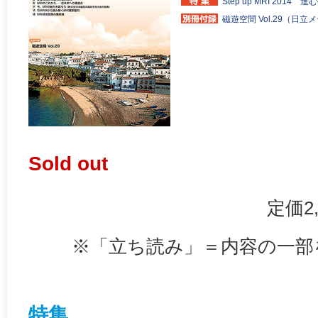
Step up MRI 201
磁遊空間 Vol.29（日立
Sold out
定価2
※「立ち読み」＝内容の一部
特集