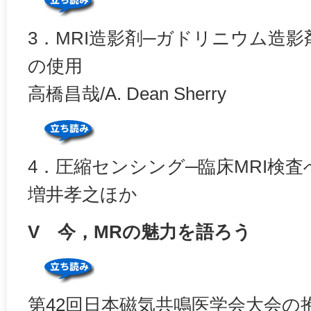
3．MRI造影剤─ガドリニウム造
の使用
高橋昌哉/A. Dean Sherry
4．圧縮センシング─臨床MRI検査
増井孝之ほか
V 今，MRの魅力を語ろう
第42回日本磁気共鳴医学会大会の