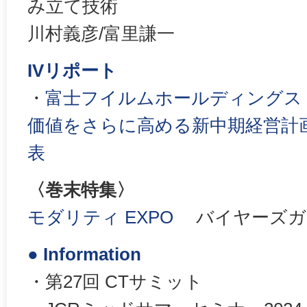
み立て技術
川村義彦/富里謙一
IVリポート
・
富士フイルムホールディングス，
価値をさらに高める新中期経営計画「V
表
〈巻末特集〉
モダリティ EXPO
バイヤーズガイ
● Information
・第27回 CTサミット