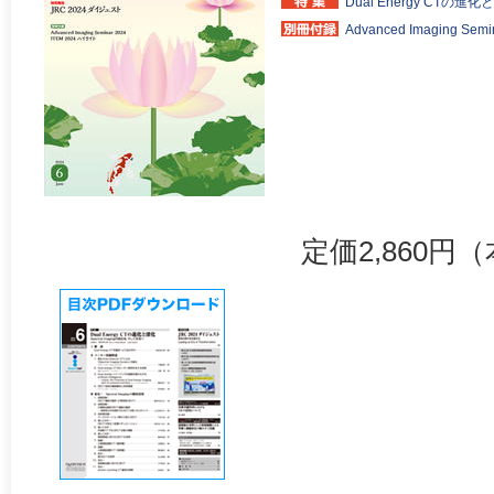
Dual Energy CTの進
Advanced Imaging Sem
定価2,860円（