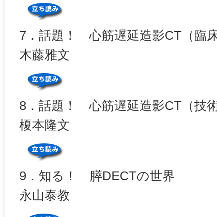
7．話題！ 心筋遅延造影CT（臨
木藤雅文
8．話題！ 心筋遅延造影CT（技
榎本隆文
9．知る！ 膵DECTの世界
永山泰教