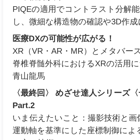
PIQEの適用でコントラスト分解
し、微細な構造物の確認や3D作成
医療DXの可能性が広がる！
XR（VR・AR・MR）とメタバース
脊椎脊髄外科におけるXRの活用
青山龍馬
〈最終回〉 めざせ達人シリーズ
Part.2
いま伝えたいこと：撮影技術と画像読
運動軸を基準にした座標制御によ