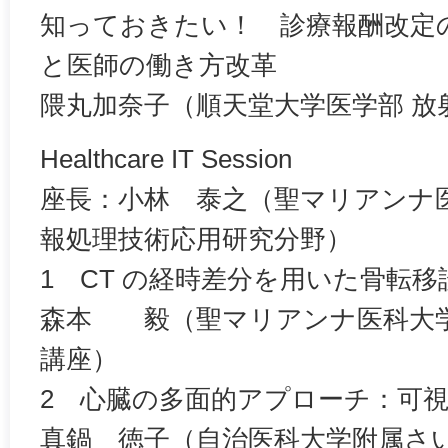
知っておきたい！ 診療報酬改定
と医師の働き方改革
隈丸加奈子（順天堂大学医学部 放
Healthcare IT Session
座長：小林 泰之（聖マリアンナ医
報処理技術応用研究分野）
1 CT の経時差分を用いた骨転
森本 毅（聖マリアンナ医科大学 
講座）
2 心臓の多面的アプローチ：可
真鍋 徳子（自治医科大学附属さ