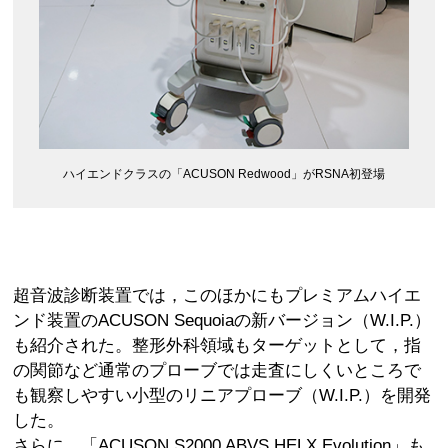
ハイエンドクラスの「ACUSON Redwood」がRSNA初登場
超音波診断装置では，このほかにもプレミアムハイエ
ンド装置のACUSON Sequoiaの新バージョン（W.I.P.）
も紹介された。整形外科領域もターゲットとして，指
の関節など通常のプローブでは走査にしくいところで
も観察しやすい小型のリニアプローブ（W.I.P.）を開発
した。
さらに，「ACUSON S2000 ABVS HELX Evolution」も