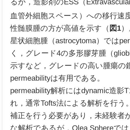
るが，造影剤のESS（Extravascular Ex
血管外細胞スペース）への移行速
性髄膜腫の方が高値を示す（
図1
）
星状細胞腫（astrocytoma）ではper
く，グレード4の多形膠芽腫（gliobl
示すなど，グレードの高い腫瘍の
permeabilityは有用である。
permeability解析にはdynami
れ，通常Tofts法による解析を行う。
補正を行う必要があり，未経験者
な解析であるが，Olea Spher