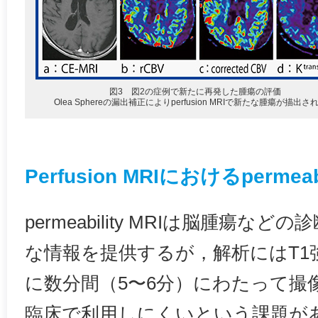
図3 図2の症例で新たに再発した腫瘍の評価
Olea Sphereの漏出補正によりperfusion MRIで新たな腫瘍が描出さ
Perfusion MRIにおけるpermea
permeability MRIは脳腫瘍
な情報を提供するが，解析にはT1
に数分間（5〜6分）にわたって撮
臨床で利用しにくいという課題が