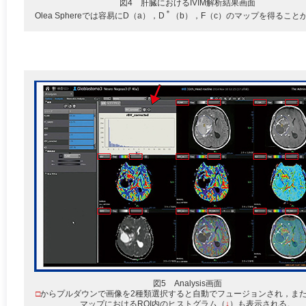
図4 肝臓におけるIVIM解析結果画面
＊
Olea Sphereでは容易にD（a），D
（b），F（c）のマップを得ること
図5 Analysis画面
□
からプルダウンで画像を2種類選択すると自動でフュージョンされ，ま
マップにおけるROI内のヒストグラム（
↓
）も表示される。