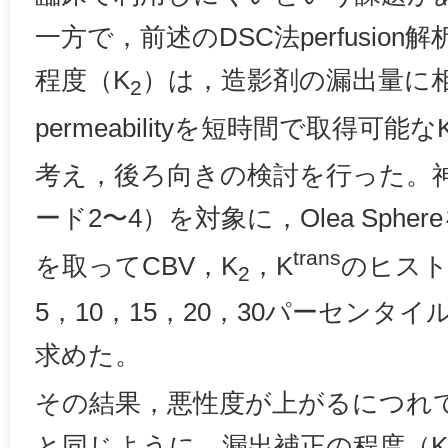
一方で，前述のDSC法perfusio
程度（K
）は，造影剤の漏出量に
2
permeabilityを短時間で取得可能な
考え，後ろ向きの検討を行った。神
ード2〜4）を対象に，Olea Sphe
trans
を取ってCBV，K
，K
のヒスト
2
5，10，15，20，30パーセンタイ
求めた。
その結果，悪性度が上がるにつれ
と同じように，漏出補正の程度（K