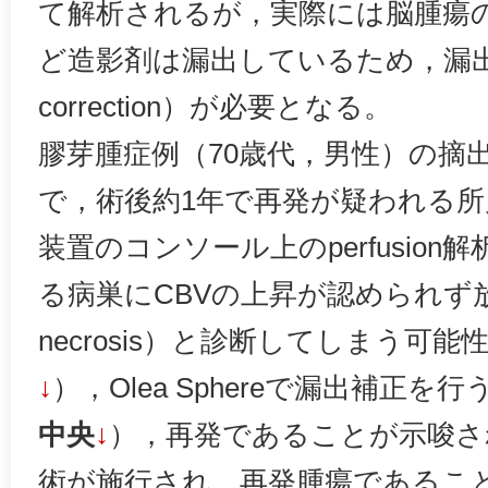
て解析されるが，実際には脳腫瘍
ど造影剤は漏出しているため，漏出補正
correction）が必要となる。
膠芽腫症例（70歳代，男性）の摘
で，術後約1年で再発が疑われる所
装置のコンソール上のperfusio
る病巣にCBVの上昇が認められず放射線
necrosis）と診断してしまう可
↓
），Olea Sphereで漏出補正
中央
↓
），再発であることが示唆さ
術が施行され，再発腫瘍であるこ