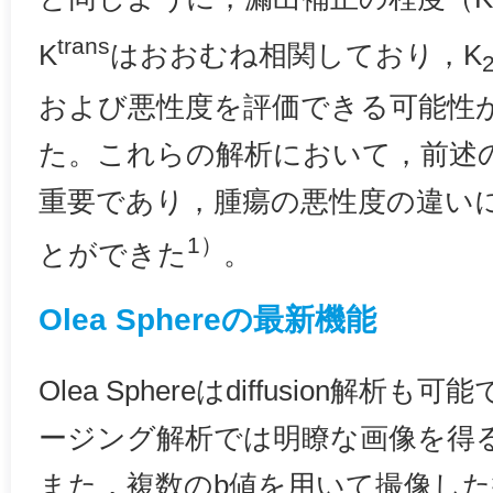
trans
K
はおおむね相関しており，K
および悪性度を評価できる可能性
た。これらの解析において，前述
重要であり，腫瘍の悪性度の違い
1）
とができた
。
Olea Sphereの最新機能
Olea Sphereはdiffusion解
ージング解析では明瞭な画像を得
また，複数のb値を用いて撮像し