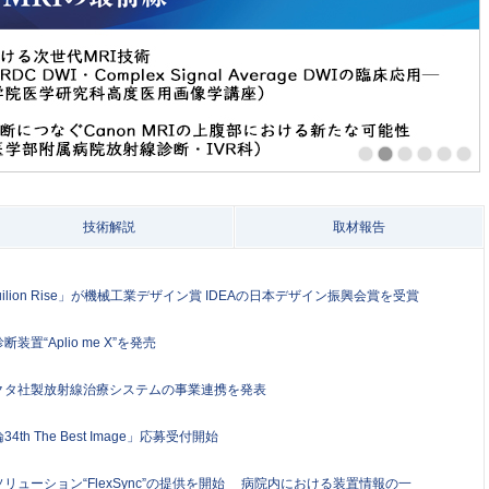
技術解説
取材報告
lion Rise」が機械工業デザイン賞 IDEAの日本デザイン振興会賞を受賞
“Aplio me X”を発売
クタ社製放射線治療システムの事業連携を発表
 The Best Image」応募受付開始
ューション“FlexSync”の提供を開始 病院内における装置情報の一