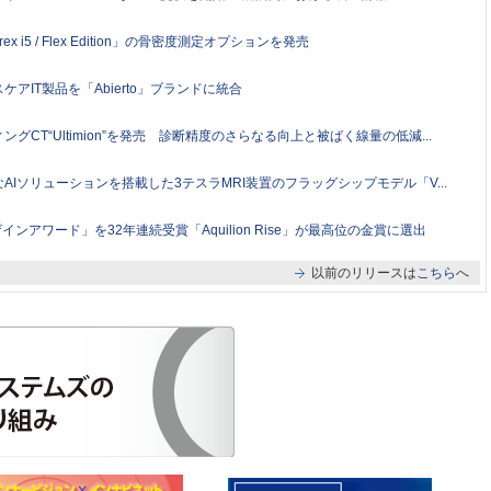
i5 / Flex Edition」の骨密度測定オプションを発売
IT製品を「Abierto」ブランドに統合
CT“Ultimion”を発売 診断精度のさらなる向上と被ばく線量の低減...
Iソリューションを搭載した3テスラMRI装置のフラッグシップモデル「V...
ンアワード」を32年連続受賞「Aquilion Rise」が最高位の金賞に選出
以前のリリースは
こちら
へ