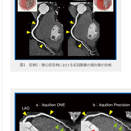
図1 症例1：狭心症症例における右冠動脈の描出能の比較