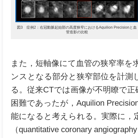
図3 症例2：右冠動脈起始部の高度狭窄におけるAquilion Precisionと血
管造影の比較
また，短軸像にて血管の狭窄率を
ンスとなる部分と狭窄部位を計測
る。従来CTでは画像が不明瞭で正
困難であったが，Aquilion Preci
能になると考えられる。実際に，
（quantitative coronary angi