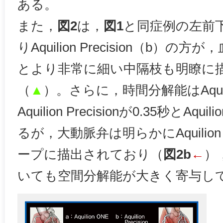
ある。
また，
図2
は，
図1
と同症例の左前
りAquilion Precision（b）の
とより非常に細い中隔枝も明瞭に
（
▲
）。さらに，時間分解能はAquili
Aquilion Precisionが0.35秒とA
るが，大動脈弁は明らかにAquilion P
ープに描出されており（
図2b
←
）
いても空間分解能が大きく寄与し