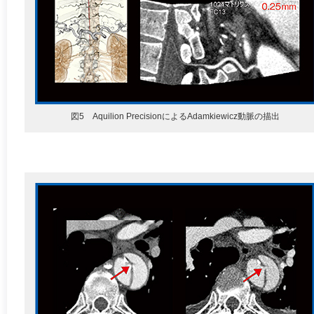
図5 Aquilion PrecisionによるAdamkiewicz動脈の描出