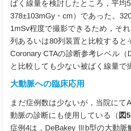
ばく線量を検討したところ，平均5.7
378±103mGy・cm）であった。3
1mSv程度で撮影できるため，それ
列あるいは80列装置と比較すると
Coronary CTAの診断参考レベル（D
と比較しても少ない被ばく線量で
大動脈への臨床応用
まだ症例数は少ないが，当院にてAquilio
動脈の診断にも使用している（
図5
症例4は，DeBakey Ⅲb型の大