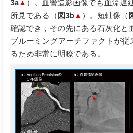
3a
▲
）。血管造影画像でも血流遅
所見である（
図3b
▲
）。短軸像（
確認でき，その先にある石灰化と
ブルーミングアーチファクトが従
るため非常に明瞭である。