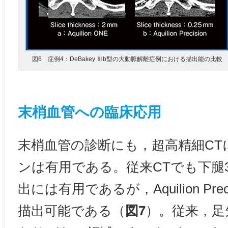
図6 症例4：DeBakey Ⅲb型の大動脈解離症例における描出能の比較
末梢血管への臨床応用
末梢血管の診断にも，超高精細C
ンは有用である。従来CTでも下腿
出には有用であるが，Aquilion Pre
描出可能である（
図7
）。従来，足