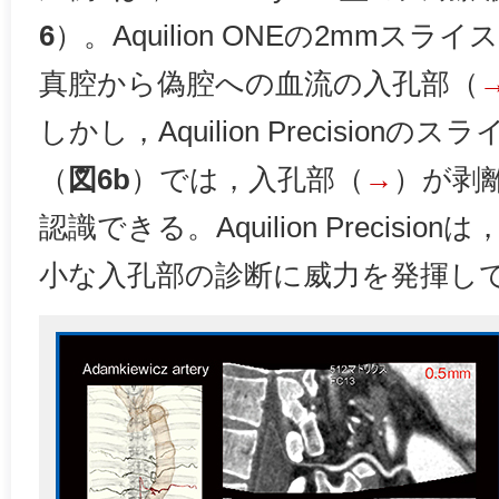
6
）。Aquilion ONEの2mmスラ
真腔から偽腔への血流の入孔部（
しかし，Aquilion Precisionの
（
図6b
）では，入孔部（
→
）が剥
認識できる。Aquilion Precisi
小な入孔部の診断に威力を発揮し