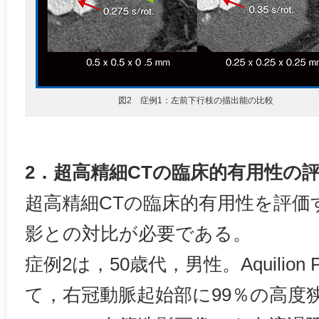
図2 症例1：左前下行枝の描出能の比較
2．超高精細CTの臨床的有用性の
超高精細CTの臨床的有用性を評価
影との対比が必要である。
症例2は，50歳代，男性。Aquilion P
て，右冠動脈起始部に99％の高度