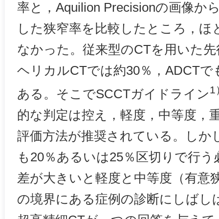
率と，Aquilion Precisionの
した狭窄率を比較したところ，ほ
なかった。従来型のCTを用いた先
ヘリカルCTでは約30％，ADCT
1
ある。そこでSCCTガイドライン
的な判定は控え，軽度，中等度，
評価方法が推奨されている。しか
も20％あるいは25％区切りで行
差が大きいと軽度と中等度（有意
の境界にある症例の診断にしばし