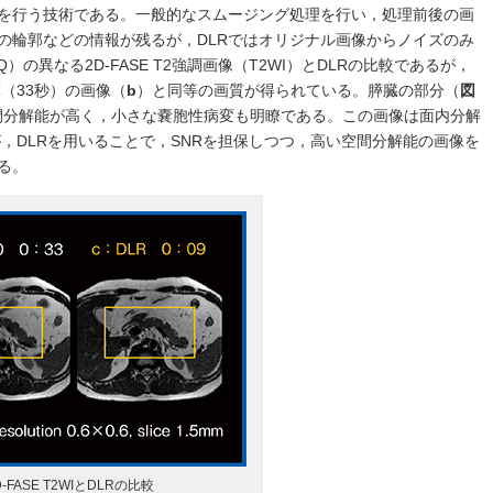
を行う技術である。一般的なスムージング処理を行い，処理前後の画
の輪郭などの情報が残るが，DLRではオリジナル画像からノイズのみ
）の異なる2D-FASE T2強調画像（T2WI）とDLRの比較であるが，
算（33秒）の画像（
b
）と同等の画質が得られている。膵臓の部分（
図
間分解能が高く，小さな嚢胞性病変も明瞭である。この画像は面内分解
るが，DLRを用いることで，SNRを担保しつつ，高い空間分解能の画像を
る。
ASE T2WIとDLRの比較