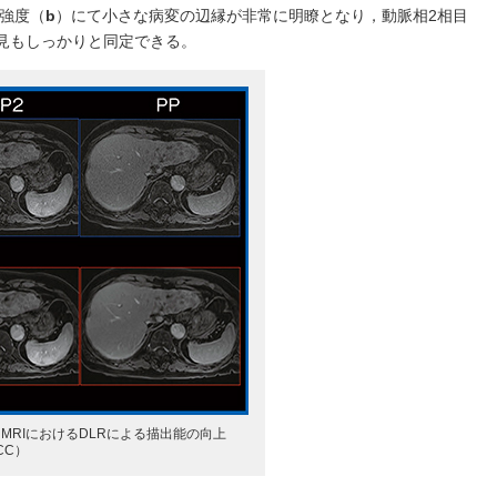
ズ強度（
b
）にて小さな病変の辺縁が非常に明瞭となり，動脈相2相目
所見もしっかりと同定できる。
ックMRIにおけるDLRによる描出能の向上
CC）