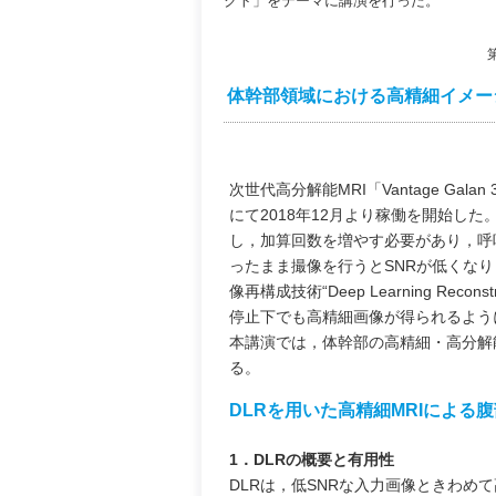
クト」をテーマに講演を行った。
体幹部領域における高精細イメージングの臨
次世代高分解能MRI「Vantage Ga
にて2018年12月より稼働を開始し
し，加算回数を増やす必要があり，呼
ったまま撮像を行うとSNRが低くな
像再構成技術“Deep Learning Re
停止下でも高精細画像が得られるよう
本講演では，体幹部の高精細・高分解
る。
DLRを用いた高精細MRIによる
1．DLRの概要と有用性
DLRは，低SNRな入力画像ときわめて高