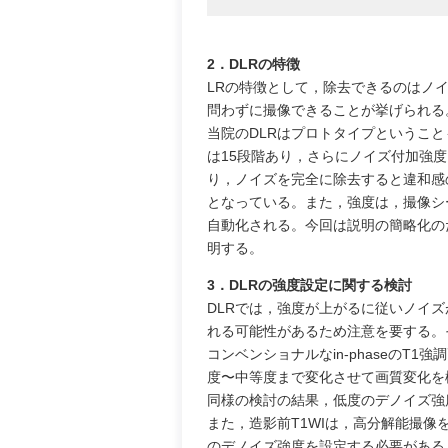
2．DLRの特徴
LRの特徴として，除去できるのはノ
問わずに撮像できることが挙げられる
当院のDLRはプロトタイプというこ
は15段階あり，さらにノイズ付加強
り，ノイズを完全に除去すると違和感
となっている。また，強度は，撮像シ
自動化される。今回は説明の簡略化の
明する。
3．DLRの強度設定に関する検討
DLRでは，強度が上がるに従いノイ
れる可能性があるため注意を要する。
コンベンショナルなin-phaseのT1
度〜中等度まで変化させて画質変化を
同様の検討の結果，低度のデノイズ強
また，造影前T1WIは，高分解能撮像
のデノイズ強度を設定する必要がある