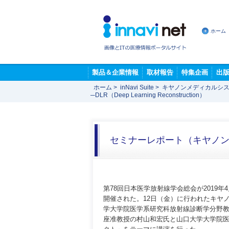
ホーム
製品＆企業情報
取材報告
特集企画
出
ホーム
>
inNavi Suite
>
キヤノンメディカルシス
─DLR（Deep Learning Reconstruction）
セミナーレポート（キヤノ
第78回日本医学放射線学会総会が2019
開催された。12日（金）に行われたキヤ
学大学院医学系研究科放射線診断学分野
座准教授の村山和宏氏と山口大学大学院医