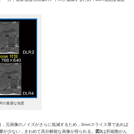
DLRの最適な強度
胞相では，元画像のノイズがさらに低減するため，3mmスライス厚であれば
響が少ない，きわめて高分解能な画像が得られる。
図3
は肝細胞がん