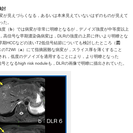
検討
病変が見えづらくなる，あるいは本来見えていないはずのものが見えて
った。
強度（
b
）では病変が非常に明瞭となるが，デノイズ強度が中等度以上
，高信号な早期濃染偽病変は，DLRの強度の上昇に伴いより明瞭とな
dule，早期HCCなどの淡いT2低信号結節についても検討したところ（
図
のT2WI（
a
）にて指摘困難な病変が，スライス厚を薄くすること
され，低度のデノイズを適用することにより，より明瞭となった
なるhigh risk noduleも，DLRの画像で明瞭に描出されていた。