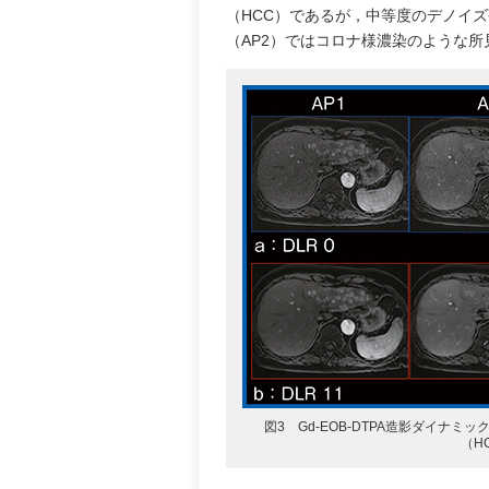
（HCC）であるが，中等度のデノイ
（AP2）ではコロナ様濃染のような
図3 Gd-EOB-DTPA造影ダイナミ
（H