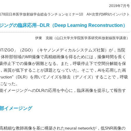
2019年7月号
第78回日本医学放射線学会総会ランチョンセミナー10 AI×次世代MRIのインパクト
床応用─DLR（Deep Learning Reconstruction）
伊東 克能（山口大学大学院医学系研究科放射線医学講座）
lan 3T/ZGO」（ZGO）（キヤノンメディカルシステムズ社製）が，当院
た。体幹部領域のMR撮像で高精細画像を得るためには，撮像時間を長く
吸停止下での撮像が困難となる。また，呼吸停止下で空間分解能を保
り，画質が低下することが課題となっていた。そこで，AIを応用した画
construction”（DLR）を用いてノイズを除去（デノイズ）することで，呼吸
になった。
能イメージングへのDLRの応用を中心に，臨床画像を提示して報告す
腹部イメージング
精細な教師画像を基に構築されたneural networkが，低SNR画像の