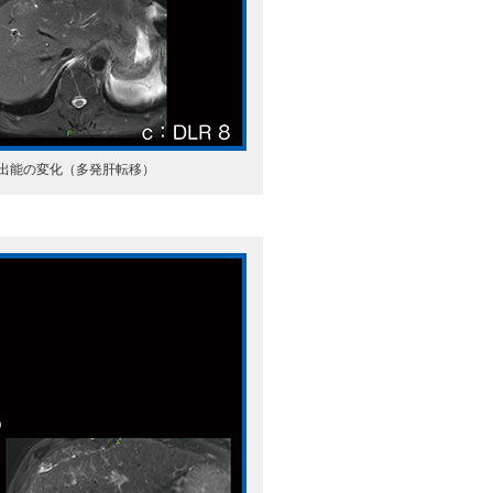
描出能の変化（多発肝転移）