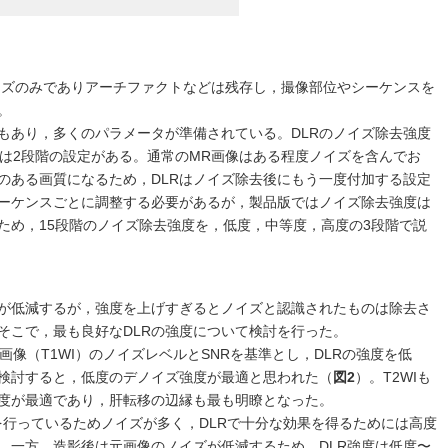
イズのみでありアーチファクトなどは残存し，撮像部位やシーケンスを
。
ともあり，多くのパラメータが準備されている。DLRのノイズ除去強度
度は2段階の設定がある。通常のMR画像はある程度ノイズを含んでお
のある画質になるため，DLRはノイズ除去後にもう一度付加する設定
ーケンスごとに調整する必要があるが，製品版ではノイズ除去強度は
ため，15段階のノイズ除去強度を，低度，中等度，高度の3段階で説
ズが低減するが，強度を上げすぎるとノイズと認識されたものは除去さ
そこで，最も良好なDLRの強度について検討を行った。
強調画像（T1WI）のノイズレベルとSNRを基準とし，DLRの強度を低
検討すると，低度のデノイズ強度が最適と思われた（
図2
）。T2WIも
度が最適であり，肝転移の辺縁も最も明瞭となった。
を行っているためノイズが多く，DLRで十分な効果を得るためには高度
。一方，造影後は元画像のノイズが低減するため，DLR強度は低度〜