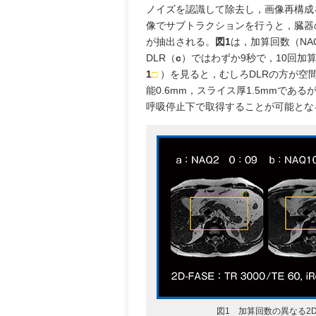
ノイズを認識して除去し，画像再構成
像でサブトラクションを行うと，臓器
が抽出される。
図1
は，加算回数（NAQ
DLR（
c
）ではわずか9秒で，10回加
1
□
）を見ると，むしろDLRの方が空
能0.6mm，スライス厚1.5mmであ
呼吸停止下で取得することが可能とな
図1 加算回数の異なる2D-F