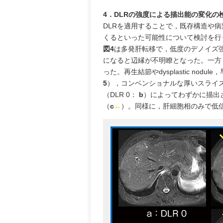
4．DLRの強度による描出能の変化の
DLRを適用することで，既存構造や
くるといった可能性について検討を行
図4
は多発肝転移で，低度のデノイズ
になると辺縁が不明瞭となった。一方
った。再生結節やdysplastic no
5
），コンベンショナルな厚いスライス
（DLR 0：
b
）によってわずかに描出
（
c
←
）。同様に，肝細胞相のみで低信号と