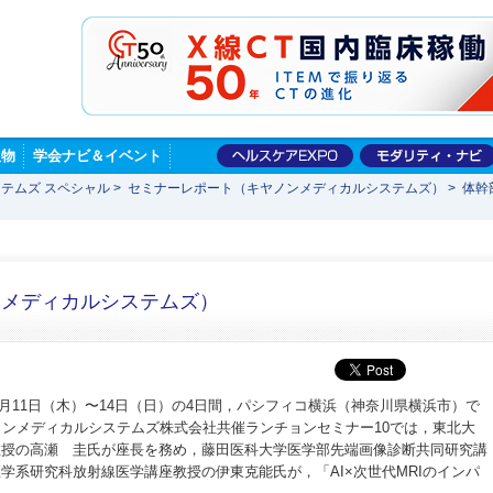
版物
学会ナビ＆イベント
テムズ スペシャル
>
セミナーレポート（キヤノンメディカルシステムズ）
>
体幹
ンメディカルシステムズ）
年4月11日（木）〜14日（日）の4日間，パシフィコ横浜（神奈川県横浜市）で
ノンメディカルシステムズ株式会社共催ランチョンセミナー10では，東北大
教授の高瀬 圭氏が座長を務め，藤田医科大学医学部先端画像診断共同研究講
学系研究科放射線医学講座教授の伊東克能氏が，「AI×次世代MRIのインパ