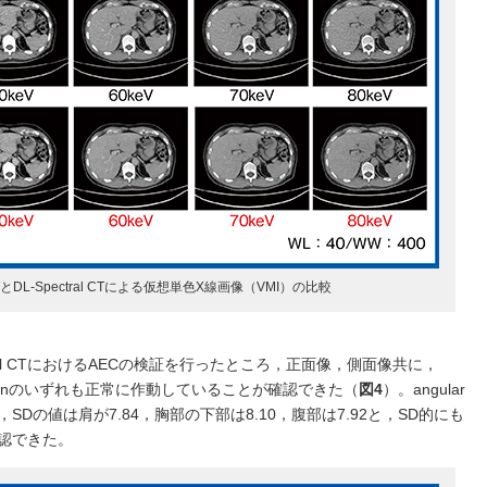
y CTとDL-Spectral CTによる仮想単色X線画像（VMI）の比較
ral CTにおけるAECの検証を行ったところ，正面像，側面像共に，
s modulationのいずれも正常に作動していることが確認できた（
図4
）。angular
も，SDの値は肩が7.84，胸部の下部は8.10，腹部は7.92と，SD的にも
確認できた。