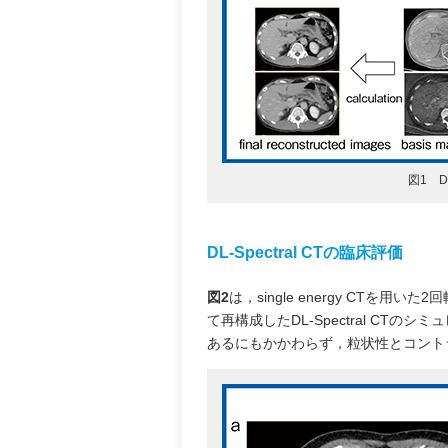
図1 D
DL-Spectral CTの臨床評価
図2
は，single energy CTを用い
て再構成したDL-Spectral CTのシ
あるにもかかわらず，粒状性とコント