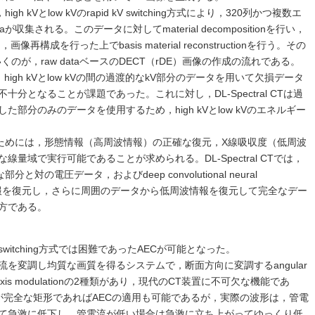
igh kVとlow kVのrapid kV switching方式により，320列かつ複数エ
taが収集される。このデータに対してmaterial decompositionを行い，
taを生成し，画像再構成を行った上でbasis material reconstructionを行う。その
ていくのが，raw dataベースのDECT（rDE）画像の作成の流れである。
stemでは，high kVとlow kVの間の過渡的なkV部分のデータを用いて欠損データ
分となることが課題であった。これに対し，DL-Spectral CTは過
部分のみのデータを使用するため，high kVとlow kVのエネルギー
を推定するためには，形態情報（高周波情報）の正確な復元，X線吸収度（低周波
量域で実行可能であることが求められる。DL-Spectral CTでは，
な部分と対の電圧データ，およびdeep convolutional neural
周波情報を復元し，さらに周囲のデータから低周波情報を復元して完全なデー
方である。
d kV switching方式では困難であったAECが可能となった。
流を変調し均質な画質を得るシステムで，断面方向に変調するangular
-axis modulationの2種類があり，現代のCT装置に不可欠な機能であ
電流波形が完全な矩形であればAECの適用も可能であるが，実際の波形は，管電
て急激に低下し，管電流が低い場合は急激に立ち上がってゆっくり低