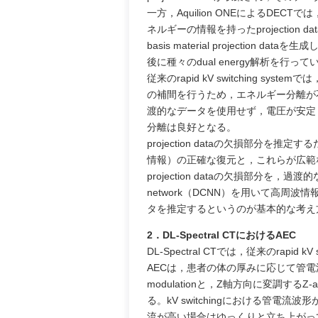
一方，Aquilion ONEによるDECTでは，h
ネルギーの情報を持ったprojection da
basis material projection da
後に種々のdual energy解析を行っ
従来のrapid kV switching sy
の補間を行うため，エネルギー分離が不十
渡的なデータを使用せず，電圧が安定した
分離は良好となる。
projection dataの欠損部分
情報）の正確な復元と，これらが広範な線
projection dataの欠損部分を，過渡的
network（DCNN）を用いて高
タを推定するというのが基本的な考え
2．DL-Spectral CTにおけるAEC
DL-Spectral CTでは，従来のrapi
AECは，患者の体の厚みに応じて管電
modulationと，Z軸方向に変調するZ
る。kV switchingにおける管
流が高い場合はゆっくりと立ち上がっ