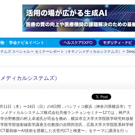
版物
学会ナビ＆イベント
テムズ スペシャル
>
セミナーレポート（キヤノンメディカルシステムズ）
>
Deep
ンメディカルシステムズ）
年4月11日（木）〜14日（日）の4日間，パシフィコ横浜（神奈川県横浜市）で
ノンメディカルシステムズ株式会社共催ランチョンセミナー12では，神戸大
断学分野教授の村上卓道氏が司会を務め，横浜市立大学大学院医学研究科放射
大学医学部放射線医学講座主任教授の吉岡邦浩氏，広島大学大学院医系科学研
CT最前線〜AI技術を搭載した次世代CTと検査〜」をテーマに講演を行っ