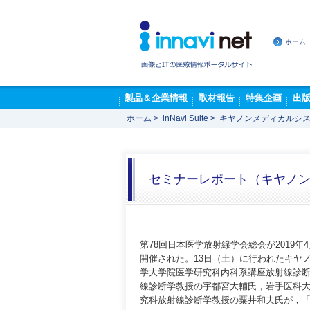
ホーム
製品＆企業情報
取材報告
特集企画
出
ホーム
>
inNavi Suite
>
キヤノンメディカルシス
セミナーレポート（キヤノ
第78回日本医学放射線学会総会が2019
開催された。13日（土）に行われたキヤ
学大学院医学研究科内科系講座放射線診
線診断学教授の宇都宮大輔氏，岩手医科
究科放射線診断学教授の粟井和夫氏が，「