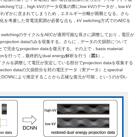
hingでは，high kVのデータ収集の際にlow kVのデータが，low kV
ータがわずかに含まれてしまうため，エネルギー分離が困難となる。さら
考慮した管電流変調が必要な点も，kV switching方式でのAECを
，kV switchingのサイクルをAECが適用可能な長さに調整しており，電圧が
Vのprojection dataのみを収集する。さらに，データの欠損部について
projection dataを復元する。その上で，basis material
tructionを行って，最終的なdual energy解析を行う（
図1
）。
ルを調整して電圧が安定している部分でprojection dataを収集する
ection dataの欠損部分を対の電圧データ（実データ）とspectral
どを考慮したDCNNにより推定することから正確な復元が可能，というのがDL-