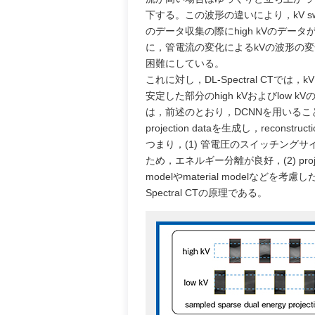
下する。この波形の違いにより，kV switc
のデータ収集の際にhigh kVのデ
に，管電流の変化によるkVの波形の変化を
困難にしている。
これに対し，DL-Spectral CTでは
安定した部分のhigh kVおよびlow k
は，前述のとおり，DCNNを用いることで完全な
projection dataを生成し，recons
つまり，(1) 管電圧のスイッチングサイク
ため，エネルギー分離が良好，(2) proj
modelやmaterial modelな
Spectral CTの原理である。