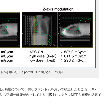
ムを用いたDL-Spectral CTにおけるAECの検証
a欠損部の復元精度について，櫛状ファントムを用いて検証したところ，DL-
rgy CTよりも空間分解能が向上しており（
図5
），また，MTFも同様の結果で