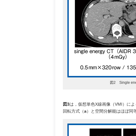
図2 Single e
図3
は，仮想単色X線画像（VMI）による4
回転方式（
a
）と空間分解能はほぼ同