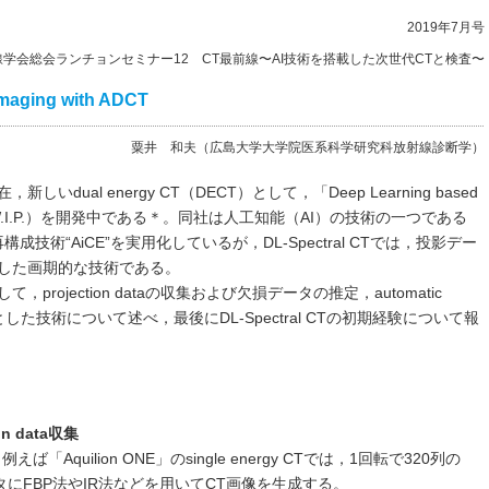
2019年7月号
線学会総会ランチョンセミナー12 CT最前線〜AI技術を搭載した次世代CTと検査〜
Imaging with ADCT
粟井 和夫（広島大学大学院医系科学研究科放射線診断学）
ual energy CT（DECT）として，「Deep Learning based
 CT）」（W.I.P.）を開発中である＊。同社は人工知能（AI）の技術の一つである
像再構成技術“AiCE”を実用化しているが，DL-Spectral CTでは，投影デー
Lを応用した画期的な技術である。
して，projection dataの収集および欠損データの推定，automatic
行可能とした技術について述べ，最後にDL-Spectral CTの初期経験について報
on data収集
quilion ONE」のsingle energy CTでは，1回転で320列の
そのデータにFBP法やIR法などを用いてCT画像を生成する。