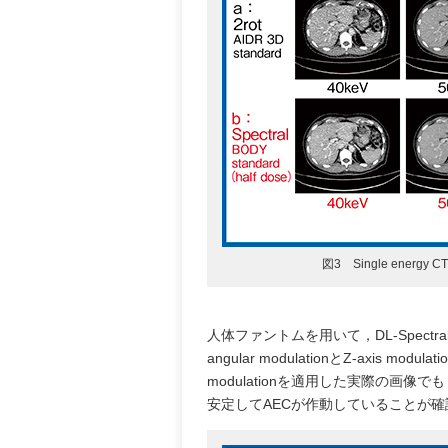
図3 Single energ
人体ファントムを用いて，DL-Spect
angular modulationとZ-axi
modulationを適用した実際の画像で
安定してAECが作動していることが