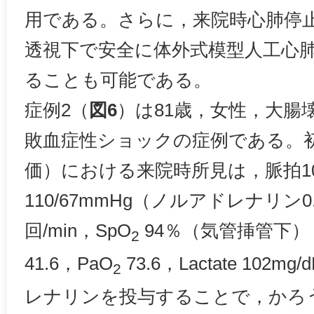
用である。さらに，来院時心肺停
透視下で安全に体外式模型人工心肺
ることも可能である。
症例2（
図6
）は81歳，女性，大腸
敗血症性ショックの症例である。初
価）における来院時所見は，脈拍104
110/67mmHg（ノルアドレナリン0
回/min，SpO
94％（気管挿管下），p
2
41.6，PaO
73.6，Lactate 10
2
レナリンを投与することで，かろ