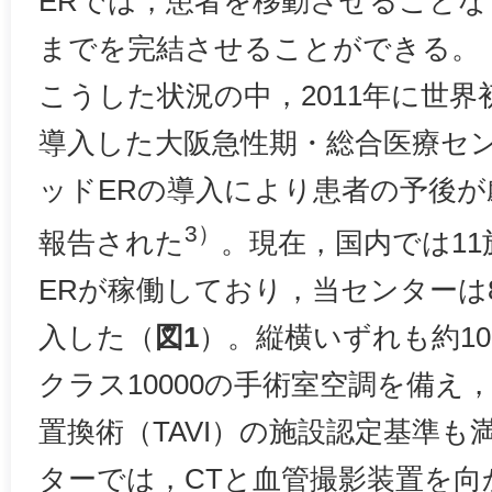
ERでは，患者を移動させること
までを完結させることができる。
こうした状況の中，2011年に世界
導入した大阪急性期・総合医療セ
ッドERの導入により患者の予後
3）
報告された
。現在，国内では1
ERが稼働しており，当センターは
入した（
図1
）。縦横いずれも約1
クラス10000の手術室空調を備え
置換術（TAVI）の施設認定基準
ターでは，CTと血管撮影装置を向