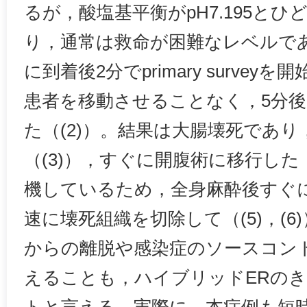
るが，酸塩基平衡がpH7.195と
り，通常は救命が困難なレベルで
に到着後2分でprimary survey
患者を移動させることなく，5分後
た（(2)）。結果は大腸壊死であ
（(3)），すぐに開腹術に移行した
機しているため，全身麻酔後すぐ
速に壊死組織を切除して（(5)，(
からの離脱や感染症のソースコン
えることも，ハイブリッドERの