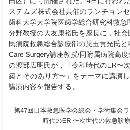
田区）にて開催された。4日に行われ
ステムズ株式会社共催のランチョンセ
歯科大学大学院医歯学総合研究科救急
分野教授の大友康裕氏を座長に，社会
民病院救急総合診療部の児玉貴光氏と島
Care Surgery講座教授/同附属病
の渡部広明氏が，「令和時代のER〜
築とそのあり方〜」をテーマに講演し
講演内容を報告する。
第47回日本救急医学会総会・学術集会ラ
時代のER 〜次世代の救急診