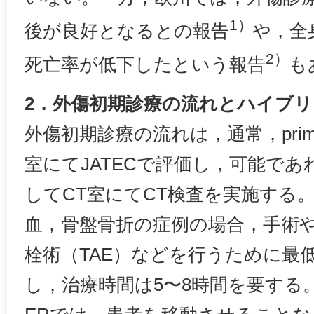
1）
後が良好となるとの報告
や，全
2）
死亡率が低下したという報告
も
2．外傷初期診療の流れとハイブリ
外傷初期診療の流れは，通常，primar
室にてJATECで評価し，可能であればse
してCT室にてCT検査を実施する
血，骨盤骨折の症例の場合，手術
栓術（TAE）などを行うために最
し，治療時間は5〜8時間を要する