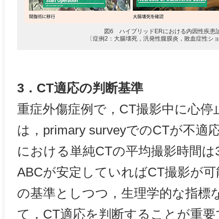
図6 ハイブリッドERにおける内因性疾患
〔症例2：大腸壊死，汎発性腹膜炎，敗血症性ショ
3．CT適応の判断基準
重症外傷症例で，CT撮影中に心停
は，primary surveyでのCT
における単純CTの平均撮影時間は3
ABCが安定していればCT撮影が
の基準としつつ，生理学的な指標
て，CT適応を判断することが重要