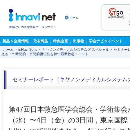
ホーム
製品＆企業情報
取材報告
特集企画
出版物
学会ナビ＆イベント
ホーム
>
inNavi Suite
>
キヤノンメディカルシステムズ スペシャル
>
セミナー
える！〜時間的・空間的優位性を持つ最新救急ユニット
セミナーレポート（キヤノンメディカルシステム
第47回日本救急医学会総会・学術集会が2
（水）〜4日（金）の3日間，東京国