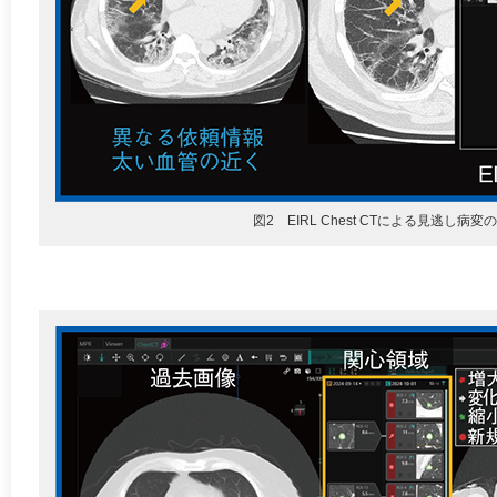
図2 EIRL Chest CTによる見逃し病変