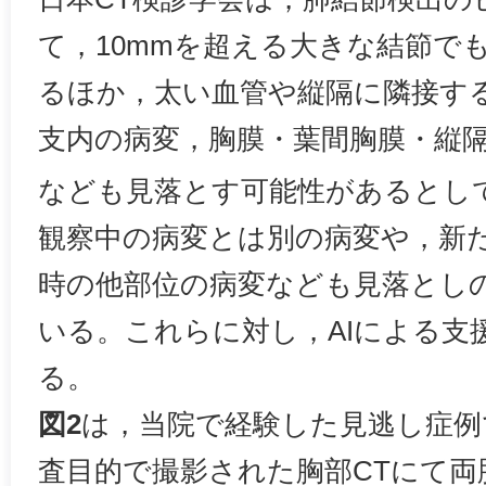
て，10mmを超える大きな結節で
るほか，太い血管や縦隔に隣接す
支内の病変，胸膜・葉間胸膜・縦
なども見落とす可能性があるとし
観察中の病変とは別の病変や，新
時の他部位の病変なども見落とし
いる。これらに対し，AIによる支
る。
図2
は，当院で経験した見逃し症例
査目的で撮影された胸部CTにて両