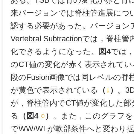
来バージョンでは脊柱管進展につ
認する必要があった。バージョン
Vertebral Subtractionでは
化できるようになった。
図4
では，
のCT値の変化が赤く表示されて
段のFusion画像では同レベルの
が黄色で表示されている
（
↓
）
。3
が，脊柱管内でCT値が変化した部
る
（図4
○
）
。また，このグラフを
でWW/WLが軟部条件へと変わり