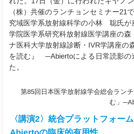
れた。17日（金）に行われたキヤノ
（株）共催のランチョンセミナー21
究域医学系放射線科学の小林 聡氏が
学院医学系研究科放射線医学講座の森
ナ医科大学放射線診断・IVR学講座の
を読む』 ─Abiertoによる日常読
た。
第85回日本医学放射線学会総会ランチ
む」─A
〈講演2〉統合プラットフォー
Abiertoの臨床的有用性