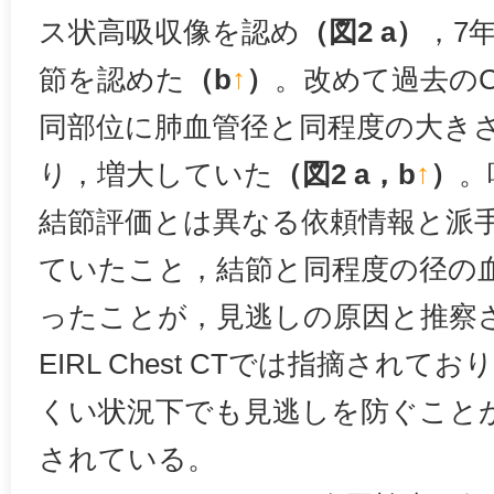
ス状高吸収像を認め
（図2 a）
，7
節を認めた
（b
↑
）
。改めて過去の
同部位に肺血管径と同程度の大き
り，増大していた
（図2 a，b
↑
）
。
結節評価とは異なる依頼情報と派
ていたこと，結節と同程度の径の
ったことが，見逃しの原因と推察
EIRL Chest CTでは指摘されており
くい状況下でも見逃しを防ぐこと
されている。