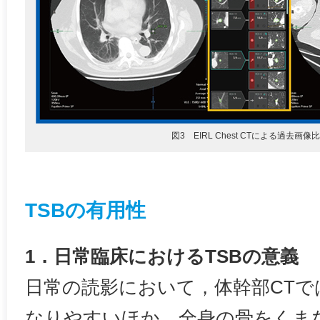
図3 EIRL Chest CTによる過去画像
TSBの有用性
1．日常臨床におけるTSBの意義
日常の読影において，体幹部CTで
なりやすいほか，全身の骨をくま