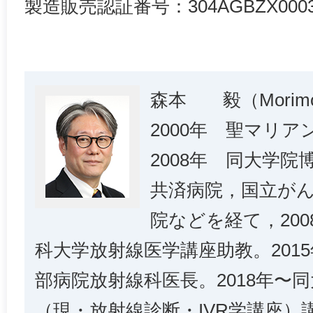
製造販売認証番号：304AGBZX0003
森本 毅（Morimoto
2000年 聖マリ
2008年 同大学
共済病院，国立が
院などを経て，20
科大学放射線医学講座助教。201
部病院放射線科医長。2018年〜
（現・放射線診断・IVR学講座）