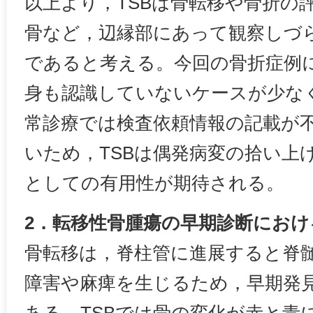
以上より，TSBは骨転移や骨折の
骨など，辺縁部にあって観察しづ
であると考える。今回の骨折症例
身も認識していないケースが少な
常診療では検査依頼情報の記載が
いため，TSBは偶発病変の拾い上
としての有用性が期待される。
2．転移性骨腫瘍の早期診断におけ
骨転移は，脊柱管に進展すると脊
障害や麻痺を生じるため，早期発
ある。TSBでは骨の変化が赤と青