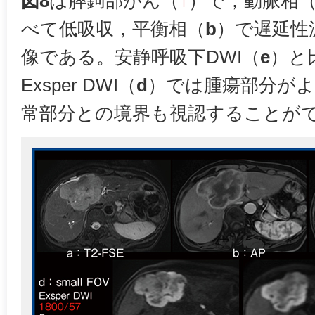
図8
は膵鉤部がん（
↑
）で，動脈相
べて低吸収，平衡相（
b
）で遅延性
像である。安静呼吸下DWI（
e
）と比
Exsper DWI（
d
）では腫瘍部分がよ
常部分との境界も視認することが