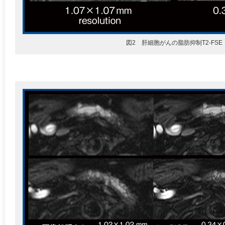
図2 肝細胞がんの脂肪抑制T2-FSE