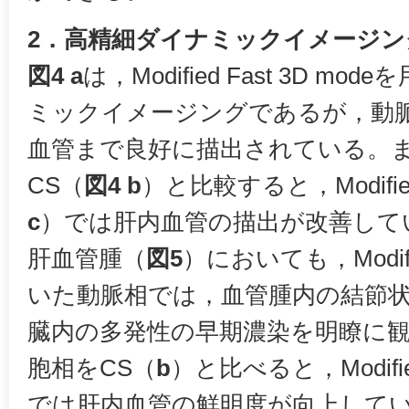
2．高精細ダイナミックイメージン
図4 a
は，Modified Fast 3D 
ミックイメージングであるが，動
血管まで良好に描出されている。
CS（
図4 b
）と比較すると，Modified 
c
）では肝内血管の描出が改善して
肝血管腫（
図5
）においても，Modifie
いた動脈相では，血管腫内の結節
臓内の多発性の早期濃染を明瞭に
胞相をCS（
b
）と比べると，Modified
では肝内血管の鮮明度が向上して