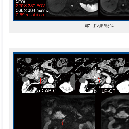
図7 肝内胆管がん