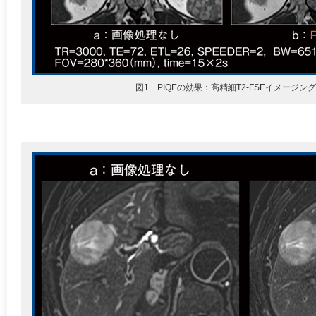
図1 PIQEの効果：高精細T2-FSEイメージン