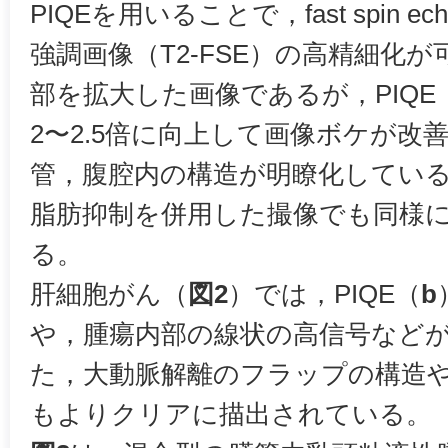
PIQEを用いることで，fast spin e
強調画像（T2-FSE）の高精細化
部を拡大した画像であるが，PIQE
2〜2.5倍に向上して画像ボケが改
管，腹腔内の構造が明瞭化してい
脂肪抑制を併用した撮像でも同様
る。
肝細胞がん（
図2
）では，PIQE（
b
や，腫瘍内部の線状の高信号など
た，大動脈解離のフラップの構造
もよりクリアに描出されている。