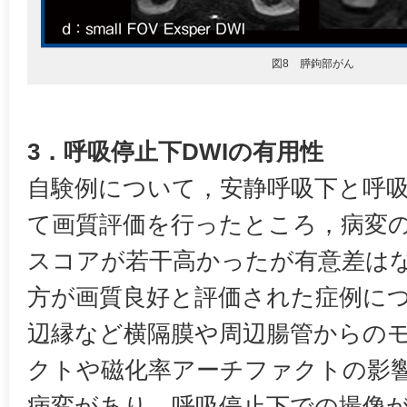
図8 膵鉤部がん
3．呼吸停止下DWIの有用性
自験例について，安静呼吸下と呼吸
て画質評価を行ったところ，病変
スコアが若干高かったが有意差は
方が画質良好と評価された症例に
辺縁など横隔膜や周辺腸管からの
クトや磁化率アーチファクトの影
病変があり，呼吸停止下での撮像