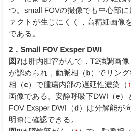
つ。small FOVの撮像でも中心
ァクトが生じにくく，高精細画像
である。
2．Small FOV Exsper DWI
図7
は肝内胆管がんで，T2強調画像
が認められ，動脈相（
b
）でリング
相（
c
）で腫瘍内部の遅延性濃染（
画像である。安静呼吸下DWI（
e
）
FOV Exsper DWI（
d
）は分解能が
明瞭に確認できる。