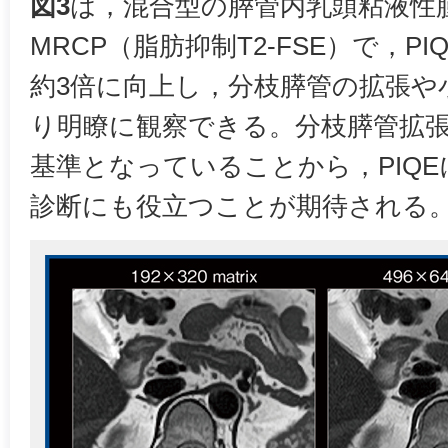
図3
は，混合型の膵管内乳頭粘液性腫
MRCP（脂肪抑制T2-FSE）で，PI
約3倍に向上し，分枝膵管の拡張や
り明瞭に観察できる。分枝膵管拡
基準となっていることから，PIQ
診断にも役立つことが期待される