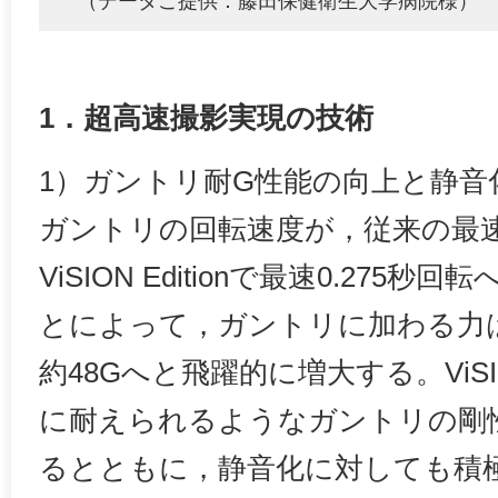
（データご提供：藤田保健衛生大学病院様）
1．超高速撮影実現の技術
1）ガントリ耐G性能の向上と静音
ガントリの回転速度が，従来の最速 
ViSION Editionで最速0.27
とによって，ガントリに加わる力は
約48Gへと飛躍的に増大する。ViSIO
に耐えられるようなガントリの剛
るとともに，静音化に対しても積