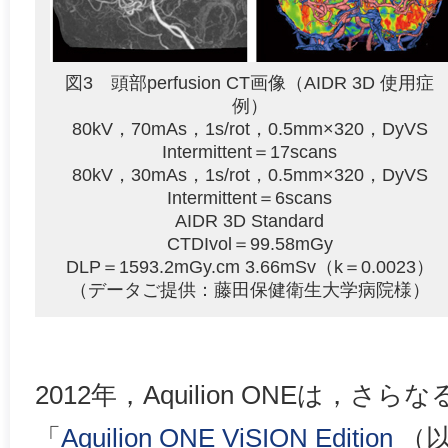
図3 頭部perfusion CT画像（AIDR 3D 使用症
例）
80kV，70mAs，1s/rot，0.5mm×320，DyVS
Intermittent＝17scans
80kV，30mAs，1s/rot，0.5mm×320，DyVS
Intermittent＝6scans
AIDR 3D Standard
CTDIvol＝99.58mGy
DLP＝1593.2mGy.cm 3.66mSv（k＝0.0023）
（データご提供：藤田保健衛生大学病院様）
2012年，Aquilion ONEは，さ
「
Aquilion ONE ViSION Edition
（以