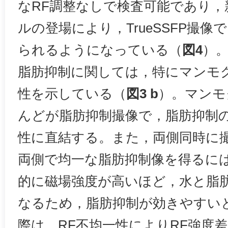
なRF調整なしで検査可能であり，
ルの登場により，TrueSSFP撮
られるようになっている（
図4
）
脂肪抑制に関しては，特にマンモ
性を示している（
図3 b
）。マンモ
んどが脂肪抑制撮像で，脂肪抑制
性に直結する。また，両側同時に
両側で均一な脂肪抑制像を得るに
的に磁場強度が高いほど，水と脂
なるため，脂肪抑制が効きやすい
際は，RF不均一性によりRF強度