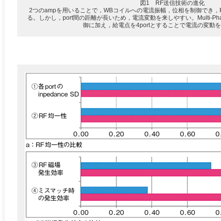
図1 RF送信技術の進化
2つのampを用いることで，WBコイルへの電流振幅，位相を制御でき，
る。しかし，port間の距離が長いため，電流変動を来しやすい。Multi-Phase 
御に加え，給電点を4portとすることで電流の変動