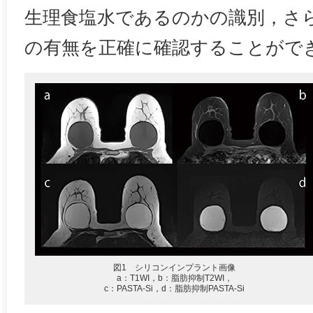
生理食塩水であるのかの識別，さ
の有無を正確に確認することがで
図1 シリコンインプラント画像
a：T1WI，b：脂肪抑制T2WI，
c：PASTA-Si，d：脂肪抑制PASTA-Si