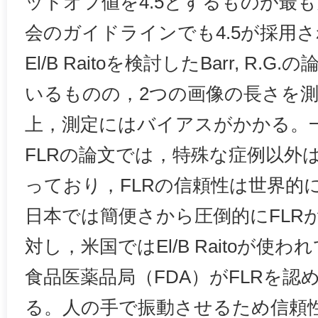
ットオフ値を4.5とするものが最
会のガイドラインでも4.5が採用
El/B Raitoを検討したBarr, R
いるものの，2つの画像の長さを
上，測定にはバイアスがかかる。一方で，
FLRの論文では，特殊な症例以外
っており，FLRの信頼性は世界的
日本では簡便さから圧倒的にFLR
対し，米国ではEl/B Raitoが使
食品医薬品局（FDA）がFLRを
る。人の手で振動させるため信頼