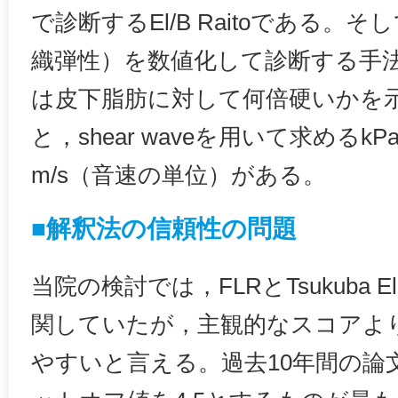
で診断するEl/B Raitoである。
織弾性）を数値化して診断する手
は皮下脂肪に対して何倍硬いかを示すstr
と，shear waveを用いて求める
m/s（音速の単位）がある。
■解釈法の信頼性の問題
当院の検討では，FLRとTsukuba Elas
関していたが，主観的なスコアよ
やすいと言える。過去10年間の論