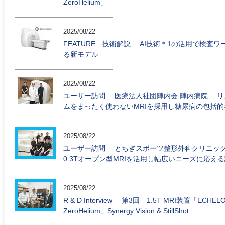
ZeroHelium」
2025/08/22
FEATURE 技術解説 AI技術＊1の活用で検
る新モデル
2025/08/22
ユーザー訪問 医療法人社団陣内会 陣内病院 リ
ムをまったく使わないMRIを採用し糖尿病の包括
2025/08/22
ユーザー訪問 とちぎスポーツ整形外科クリニッ
0.3Tオープン型MRIを活用し幅広いニーズに応
2025/08/22
R & D Interview 第3回 1.5T MRI装置「ECHELO
ZeroHelium」Synergy Vision & StillShot