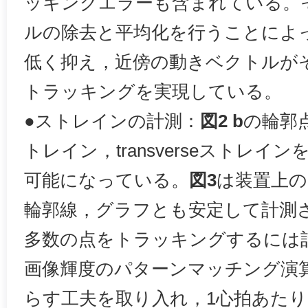
ッキングエラーも含まれている。
ルの除去と平均化を行うことによ
低く抑え，近傍の動きベクトルが
トラッキングを実現している。
●ストレインの計測：
図2 b
の輪郭
トレイン，transverseストレ
可能になっている。
図3
は装置上の
輪郭線，グラフとも安定して計測
多数の点をトラッキングするには
画像輝度のパターンマッチング演
らす工夫を取り入れ，1心拍あたり