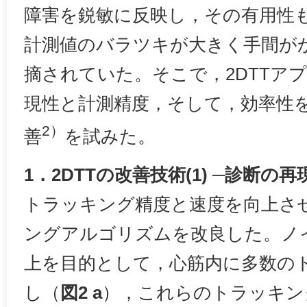
障害を鋭敏に反映し，その有用性
計測値のバラツキが大きく手間が
摘されていた。そこで，2DTTア
現性と計測精度，そして，効率性
2）
善
を試みた。
1．2DTTの改善技術(1) ─診断の
トラッキング精度と速度を向上さ
ングアルゴリズムを改良した。ノ
上を目的として，心筋内に多数の
し（
図2 a
），これらのトラッキン