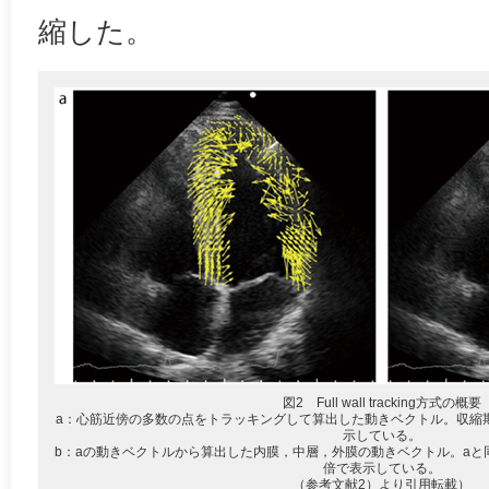
縮した。
図2 Full wall tracking方式の概要
a：心筋近傍の多数の点をトラッキングして算出した動きベクトル。収縮
示している。
b：aの動きベクトルから算出した内膜，中層，外膜の動きベクトル。aと
倍で表示している。
（参考文献2）より引用転載）