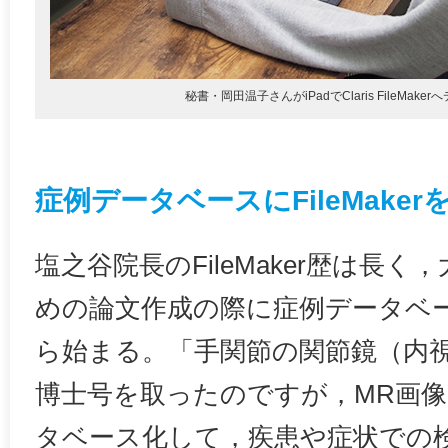
秘書・岡田温子さんがiPadでClaris FileMake
症例データベースにFileMaker
塩之谷院長のFileMaker歴は長
めの論文作成の際に症例データベ
ら始まる。「手関節の関節鏡（内
博士号を取ったのですが，MR画
タベース化して，疾患や症状での検索や