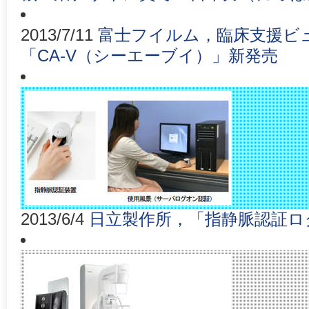
2013/7/11
富士フイルム，臨床支援ビ
「CA-V（シーエーブイ）」新発売
2013/6/4
日立製作所，「指静脈認証ロ