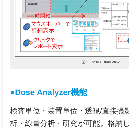
図1 Dose History View
●Dose Analyzer機能
検査単位・装置単位・透視/直接撮
析・線量分析・研究が可能。格納