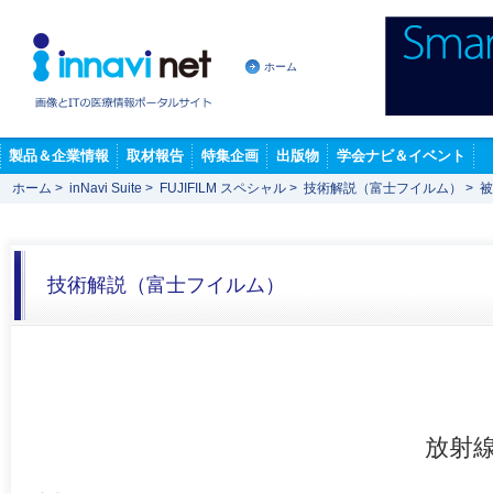
ホーム
製品＆企業情報
取材報告
特集企画
出版物
学会ナビ＆イベント
ホーム
>
inNavi Suite
>
FUJIFILM スペシャル
>
技術解説（富士フイルム）
>
被
技術解説（富士フイルム）
放射