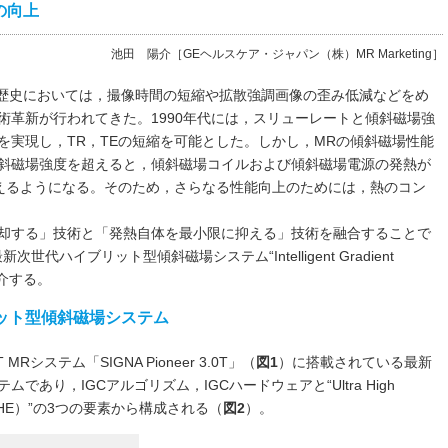
の向上
池田 陽介［GEヘルスケア・ジャパン（株）MR Marketing］
Rの歴史においては，撮像時間の短縮や拡散強調画像の歪み低減などをめ
術革新が行われてきた。1990年代には，スリューレートと傾斜磁場強
を実現し，TR，TEの短縮を可能とした。しかし，MRの傾斜磁場性能
斜磁場強度を超えると，傾斜磁場コイルおよび傾斜磁場電源の発熱が
与えるようになる。そのため，さらなる性能向上のためには，熱のコン
却する」技術と「発熱自体を最小限に抑える」技術を融合することで
ハイブリット型傾斜磁場システム“Intelligent Gradient
を紹介する。
ット型傾斜磁場システム
MRシステム「SIGNA Pioneer 3.0T」（
図1
）に搭載されている最新
あり，IGCアルゴリズム，IGCハードウェアと“Ultra High
m（以下，UHE）”の3つの要素から構成される（
図2
）。