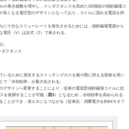
イルの巻き線数を増やし，インダクタンスを高めたGE独自の傾斜磁場コ
が高くなる電圧型のデザインとなっており，コイルに流れる電流を抑
。
ルに十分なスリューレートを発生させるためには，傾斜磁場電源から
な電圧（V）は次式（2）で表される。
2）
ンダクタンス
しているために発生するスイッチングロスを最小限に抑える技術を用い
とで「冷却効率」が最大化される。
のデザインへ変更することにより，従来の電流型傾斜磁場コイルに比
ンスを発揮することが可能（
図3
）となるため，冷却効率を高められる
ることができ，省エネにもつながる（従来比：消費電力を約64％オフ