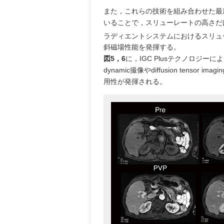
また，これらの技術を組み合わせた最新
いることで，スリューレートの高さだ
ラディエントシステムにおけるスリューレ
斜磁場性能を発揮する。
図5，6
に，IGC Plusテクノロジ
dynamic撮像やdiffusion ten
用性が発揮される。