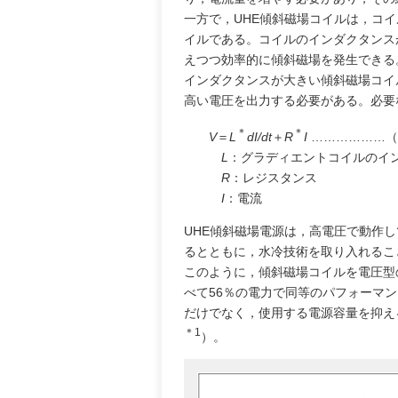
一方で，UHE傾斜磁場コイルは，コ
イルである。コイルのインダクタンス
えつつ効率的に傾斜磁場を発生できる
インダクタンスが大きい傾斜磁場コイ
高い電圧を出力する必要がある。必要
＊
＊
V
＝
L
dI/dt
＋
R
I
………………（
L
：グラディエントコイルのイ
R
：レジスタンス
I
：電流
UHE傾斜磁場電源は，高電圧で動作
るとともに，水冷技術を取り入れるこ
このように，傾斜磁場コイルを電圧型
べて56％の電力で同等のパフォーマ
だけでなく，使用する電源容量を抑え
＊1
）。