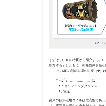
図2 I
まずは，UHEの特長から紹介する。
冷却する」とともに「発熱自体を最小
ここで，MRの傾斜磁場の磁束（Φ）
＊
Φ＝
L
I
………………（1）
L
：セルフインダクタンス
I
：電流
従来の傾斜磁場コイルは電流型であっ
り，電流量を増やす必要があり，その