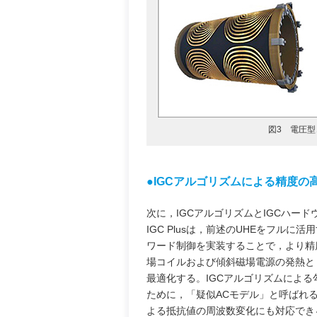
図3 電圧
●IGCアルゴリズムによる精度の
次に，IGCアルゴリズムとIGCハー
IGC Plusは，前述のUHEをフル
ワード制御を実装することで，より精
場コイルおよび傾斜磁場電源の発熱と
最適化する。IGCアルゴリズムによ
ために，「疑似ACモデル」と呼ばれ
よる抵抗値の周波数変化にも対応でき