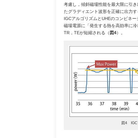
考慮し，傾斜磁場性能を最大限に引き
たグラディエント波形を正確に出力す
IGCアルゴリズムとUHEのコンビ
磁場電源に「発生する熱を高効率に冷
TR，TEが短縮される（
図4
）。
図4 IG