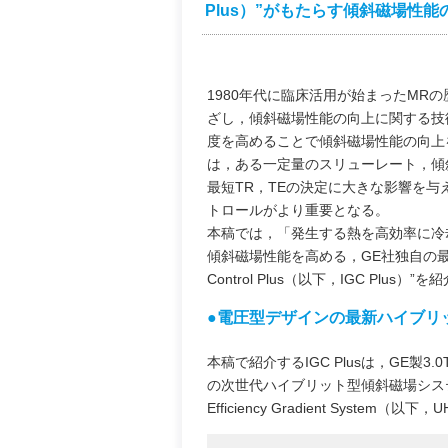
Plus）”がもたらす傾斜磁場性能
1980年代に臨床活用が始まったM
ざし，傾斜磁場性能の向上に関する技
度を高めることで傾斜磁場性能の向上
は，ある一定量のスリューレート，傾
最短TR，TEの決定に大きな影響を
トロールがより重要となる。
本稿では，「発生する熱を高効率に冷
傾斜磁場性能を高める，GE社独自の最新次世代
Control Plus（以下，IGC Plus）”
●電圧型デザインの最新ハイブリ
本稿で紹介するIGC Plusは，GE製3.0T 
の次世代ハイブリット型傾斜磁場システムで
Efficiency Gradient Syste