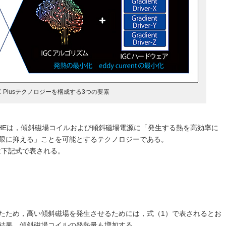
GC Plusテクノロジーを構成する3つの要素
UHEは，傾斜磁場コイルおよび傾斜磁場電源に「発生する熱を高効率に
限に抑える」ことを可能とするテクノロジーである。
は下記式で表される。
たため，高い傾斜磁場を発生させるためには，式（1）で表されるとお
結果，傾斜磁場コイルの発熱量も増加する。