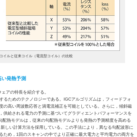
型コイルと従来コイル（電流型コイル）の比較
高い発熱予測
ドウェアの特長を紹介する。
に活用するためのテクノロジーである。IGCアルゴリズムは，フィードフォ
度の高い周波数応答と渦電流補正を可能としている。さらに，傾斜磁
，供給される電力の予測に基づいてグラディエントパフォーマンスを
る勾配熱モデルは，従来の勾配熱モデルよりも発熱の予測精度を高める
る新しい計算方法を採用している。この手法により，異なる勾配波形に
るため，1回のスキャンの中でより正確に最大電力と平均電力の両方を