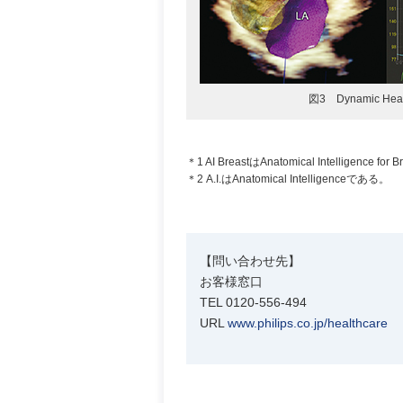
図3 Dynamic He
＊1 AI BreastはAnatomical Intelligence fo
＊2 A.I.はAnatomical Intelligenceである。
【問い合わせ先】
お客様窓口
TEL 0120-556-494
URL
www.philips.co.jp/healthcare