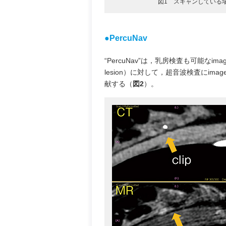
図1 スキャンしている
●PercuNav
“PercuNav”は，乳房検査も可能なima
lesion）に対して，超音波検査にim
献する（
図2
）。