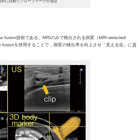
場所に自動でプローブマークが追従
ge fusion技術である。MRIのみで検出される病変（MRI-detected
age fusionを併用することで，病変の検出率を向上させ「見える化」に貢