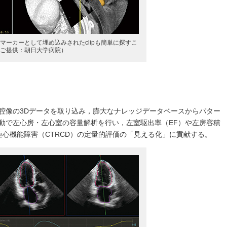
とでマーカーとして埋め込みされたclipも簡単に探すこ
ご提供：朝日大学病院）
.は，心尖部四腔像の3Dデータを取り込み，膨大なナレッジデータベースからパター
動で左心房・左心室の容量解析を行い，左室駆出率（EF）や左房容積
連心機能障害（CTRCD）の定量的評価の「見える化」に貢献する。