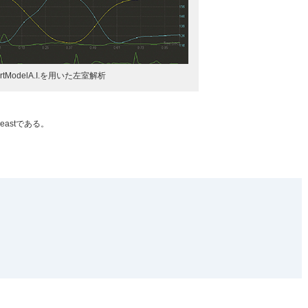
artModelA.I.を用いた左室解析
r Breastである。