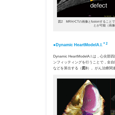
図2 MRIやCTの画像とfusionするこ
とが可能（画像
＊2
●Dynamic HeartModelA.I.
Dynamic HeartModelA.I
ンフィッティングを行うことで，全自
などを算出する（
図3
）。がん治療関