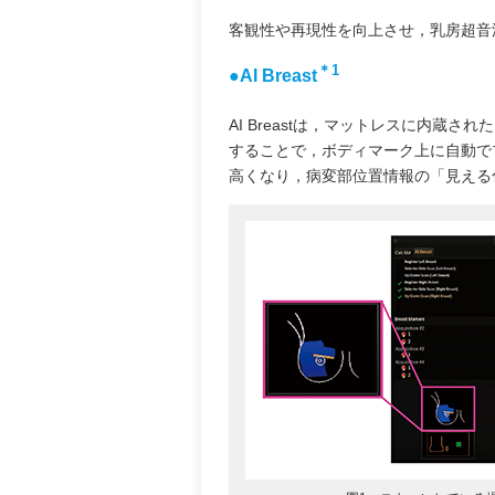
客観性や再現性を向上させ，乳房超音
＊1
●AI Breast
AI Breastは，マットレスに内
することで，ボディマーク上に自動で
高くなり，病変部位置情報の「見える