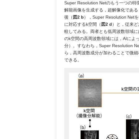
Super Resolution Net
解能画像を生成する，超解像化である
後（
図2 b
），Super Resolutio
に対応するk空間（
図2 d
）と，従来どお
較してみる。両者とも低周波数領域に
のk空間の高周波数領域には，AIに
分）。すなわち，Super Resolu
ら，高周波数成分が加わることで微細な
できる。