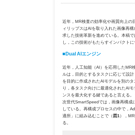
近年，MR検査の効率化や画質向上の
ィリップスはAIを取り入れた画像再構成
求した技術革新を進めている。本稿では，S
し，この技術がもたらすインパクトに
■Dual AIエンジン
近年，人工知能（AI）を応用したMR
ルは，目的とするタスクに応じて設計
を目的に作成されたAIモデルを別の
り，各タスク向けに最適化されたAI
ンスを最大化する鍵であると言える。
次世代SmartSpeedでは，画像再構
している。再構成プロセスの中で，Adaptive
適所」に組み込むことで（
図1
），M
る。