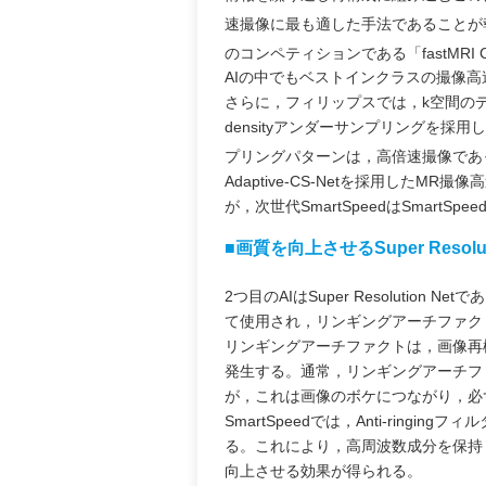
速撮像に最も適した手法であることが
のコンペティションである「fastMRI C
AIの中でもベストインクラスの撮像
さらに，フィリップスでは，k空間のデ
densityアンダーサンプリングを採用
プリングパターンは，高倍速撮像であ
Adaptive-CS-Netを採用したMR
が，次世代SmartSpeedはSmartS
■画質を向上させるSuper Resoluti
2つ目のAIはSuper Resolution N
て使用され，リンギングアーチファク
リンギングアーチファクトは，画像再構成におけるZe
発生する。通常，リンギングアーチファク
が，これは画像のボケにつながり，必
SmartSpeedでは，Anti-ringing
る。これにより，高周波数成分を保持
向上させる効果が得られる。