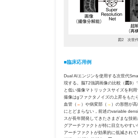
図2 次世代
■臨床応用例
Dual AIエンジンを使用する次世代S
現する。脳T2強調画像の比較（
図3
）
と低い撮像マトリックスサイズを利用
撮像はgファクタノイズの上昇をもたら
血管（
←
）や病変部（
→
）の形態が高
にとどまらない，前述のvariable 
スが長年開発してきたさまざまな技術
グアーチファクトが特に目立ちやすい領域であ
アーチファクトが効果的に低減されて