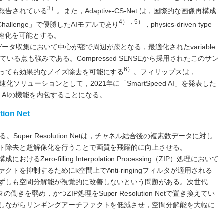
3）
報告されている
。また，Adaptive-CS-Net は，国際的な画像再構成
4），5）
hallenge」で優勝したAIモデルであり
，physics-driven type
高速化を可能とする。
ータ収集において中心が密で周辺が疎となる，最適化されたvariable
している点も強みである。Compressed SENSEから採用されたこのサン
6）
っても効果的なノイズ除去を可能にする
。フィリップスは，
撮像高速化ソリューションとして，2021年に「SmartSpeed AI」を発表した
peed AIの機能を内包することになる。
on Net
etである。Super Resolution Netは，チャネル結合後の複素数データに対し
ト除去と超解像化を行うことで画質を飛躍的に向上させる。
ro-filling Interpolation Processing（ZIP）処理において
トを抑制するためにk空間上でAnti-ringingフィルタが適用される
ずしも空間分解能が視覚的に改善しないという問題がある。次世代
フィルタの働きを弱め，かつZIP処理をSuper Resolution Netで置き換えてい
しながらリンギングアーチファクトを低減させ，空間分解能を大幅に