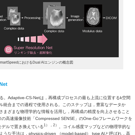
artSpeedにおけるDual AIエンジンの概念図
Net
tである。Adaptive-CS-Netは，再構成プロセスの最も上流に位置するk空間
ル統合までの過程で使用される。このステップは，豊富なデータか
さまざまな物理学的な情報を活用し，再構成の精度を向上させること
従来の高速撮像技術「Compressed SENSE」のOne-Goフレームワークを
1），2）
習モデルで置き換えている
。コイル感度マップなどの物理学的な
，physics-driven （model-based） type AIと呼ばれ，高