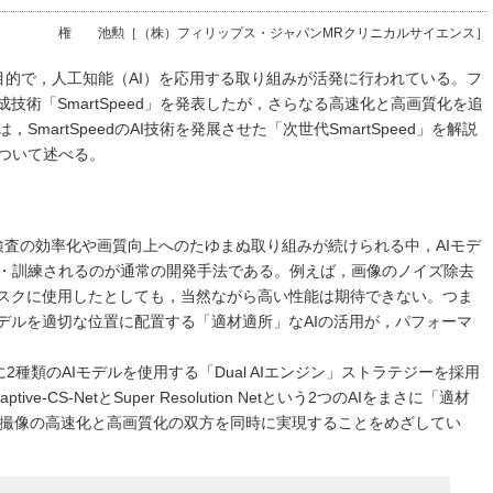
権 池勲［（株）フィリップス・ジャパンMRクリニカルサイエンス］
目的で，人工知能（AI）を応用する取り組みが活発に行われている。フ
技術「SmartSpeed」を発表したが，さらなる高速化と高画質化を追
martSpeedのAI技術を発展させた「次世代SmartSpeed」を解説
ついて述べる。
検査の効率化や画質向上へのたゆまぬ取り組みが続けられる中，AIモデ
・訓練されるのが通常の開発手法である。例えば，画像のノイズ除去
タスクに使用したとしても，当然ながら高い性能は期待できない。つま
モデルを適切な位置に配置する「適材適所」なAIの活用が，パフォーマ
成に2種類のAIモデルを使用する「Dual AIエンジン」ストラテジーを採用
-CS-NetとSuper Resolution Netという2つのAIをまさに「適材
R撮像の高速化と高画質化の双方を同時に実現することをめざしてい