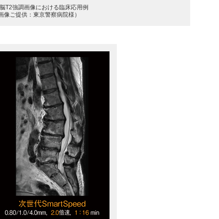
 脳T2強調画像における臨床応用例
画像ご提供：東京警察病院様）