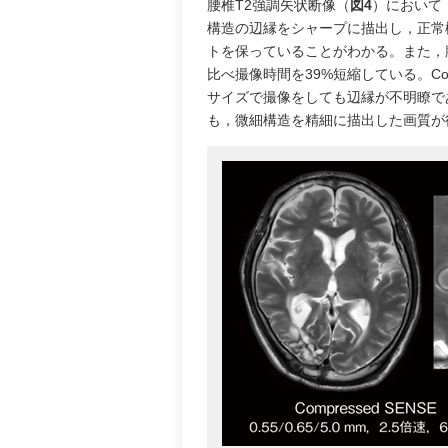
腰椎T2強調矢状断像（
図4
）において，
構造の辺縁をシャープに描出し，正常構造
トを保っていることがわかる。また，
比べ撮像時間を39%短縮している。Co
サイズで撮像をしても辺縁が不明瞭であ
も，微細構造を精細に描出した画質が