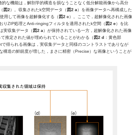
のもう一つの特徴的な機能は，解剖学的構造を損なうことなく低分解能画像から高分
（
図2
）。収集されたk空間データ（
図2 a
）を画像データへ再構成した
n Netを使用して画像を超解像化する（
図2 c
）。ここで，超解像化された画像
りZIP処理とAnti-ringingフィルタを適用されたk空間（
図2 e
）を比
は実収集データ（
図2 a
）が保持されている一方，超解像化された画像
よって推定された値が埋められていることがわかる（
図2 d
：黄色部
tion Netで得られる画像は，実収集データと同様のコントラストでありなが
構造の鮮鋭度が増した，まさに精密（Precise）な画像ということが