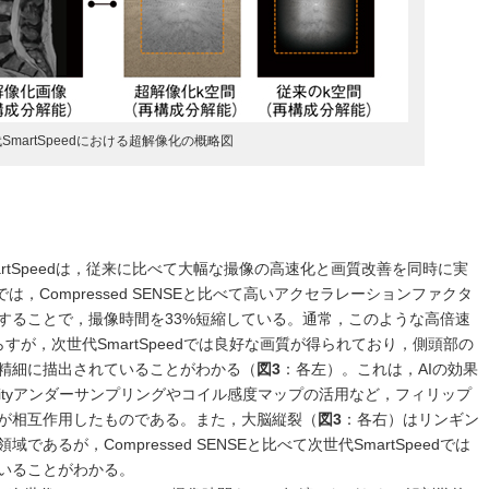
SmartSpeedにおける超解像化の概略図
martSpeedは，従来に比べて大幅な撮像の高速化と画質改善を同時に実
では，Compressed SENSEと比べて高いアクセラレーションファクタ
することで，撮像時間を33%短縮している。通常，このような高倍速
すが，次世代SmartSpeedでは良好な画質が得られており，側頭部の
精細に描出されていることがわかる（
図3
：各左）。これは，AIの効果
densityアンダーサンプリングやコイル感度マップの活用など，フィリップ
が相互作用したものである。また，大脳縦裂（
図3
：各右）はリンギン
るが，Compressed SENSEと比べて次世代SmartSpeedでは
いることがわかる。