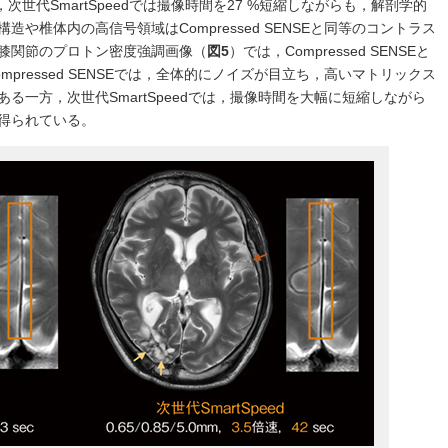
次世代SmartSpeedでは撮像時間を27 %短縮しながらも，解剖学的
や椎体内の高信号領域はCompressed SENSEと同等のコントラス
膝関節のプロトン密度強調画像（
図5
）では，Compressed SENSEと
mpressed SENSEでは，全体的にノイズが目立ち，高いマトリックス
る一方，次世代SmartSpeedでは，撮像時間を大幅に短縮しながら
得られている。