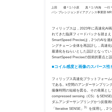
上田 優＊1 / 小原 真＊1 / 内海 一行＊
パン プレシジョンダイアグノシス事業部 M
フィリップスは，2023年に高速化AI画像再
れてきた臨床フィードバックを踏まえ，2025
SmartSpeed Preciseは，
ングチェーン全体を再設計し，高速化
最適化をねらいとした設計となってい
SmartSpeed Preciseの技
■コイル感度と画像のスパース性
フィリップス高速化プラットフォームの中核は，
である。k空間のアンダーサンプリン
撮像時間の短縮を図る。その発展とし
compressed sensing（CS）をS
ダムアンダーサンプリングかつ反復画
3）
「Iterative SENSE」
を採用し，2つ