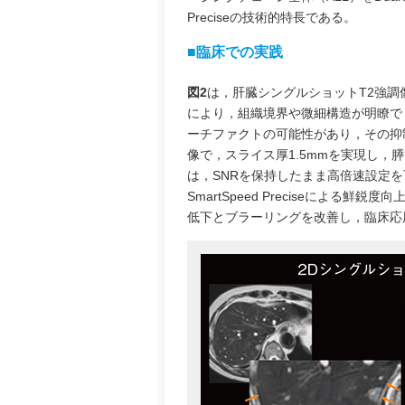
Preciseの技術的特長である。
■臨床での実践
図2
は，肝臓シングルショットT2強調像の
により，組織境界や微細構造が明瞭で
ーチファクトの可能性があり，その抑
像で，スライス厚1.5mmを実現し，膵管
は，SNRを保持したまま高倍速設定
SmartSpeed Preciseによ
低下とブラーリングを改善し，臨床応