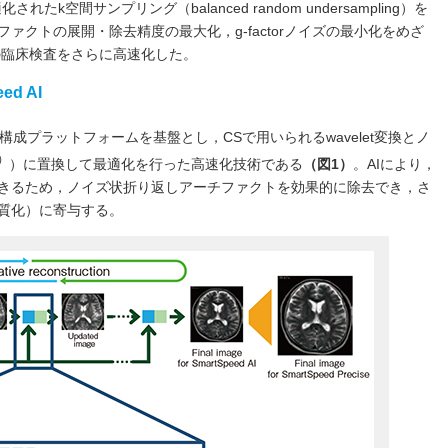
k空間サンプリング（balanced random undersampling）を
ァクトの展開・除去精度の最大化，g-factorノイズの最小化をめざ
の臨床検査をさらに高速化した。
d AI
Eの画像再構成プラットフォームを基盤とし，CSで用いられるwavelet変換とノ
）
）に置換して最適化を行った高速化技術である
（図1）
。AIにより，
きるため，ノイズ状折り返しアーチファクトを効果的に除去でき，さ
質化）に寄与する。