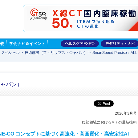
版物
学会ナビ＆イベント
 スペシャル
>
技術解説（フィリップス・ジャパン）
>
SmartSpeed Precis
ジャパン）
2026年3月号
腹部領域におけるMRIの最新技術
LL in ONE-GO コンセプトに基づく高速化・高画質化・高安定性AI