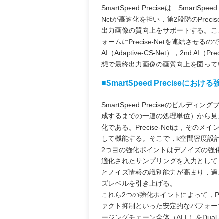
SmartSpeed Preciseは，SmartSp
Netが高速化を担い，第2段階のPre
出力画像の質向上をサポートする。ここで
ォームにPrecise-Netを連結させ
AI（Adaptive-CS-Net），2nd
想で最終出力画像の画質向上を図って
■SmartSpeed Preciseにお
SmartSpeed Preciseのビルディン
成するまでの一連の処理単位）から見
化である。Precise-Netは，そ
して機能する。そこで，k空間密度設
2つ目の強化ポイントはデノイズの強化であ
適化されたサンプリングを入力として，S
とノイズ情報の識別能力が高まり，過
ズレベルを引き上げる。
これら2つの強化ポイントによって，Pr
ァクト抑制といった安定的なパフォー
ージングチェーン全体（ALL）をDual AI