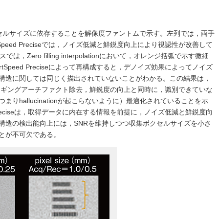
セルサイズに依存することを解像度ファントムで示す。左列では，両手
peed Preciseでは，ノイズ低減と鮮鋭度向上により視認性が改善して
Zero filling interpolationにおいて，オレンジ括弧で示す微細
Speed Preciseによって再構成すると，デノイズ効果によってノイズ
構造に関しては同じく描出されていないことがわかる。この結果は，
ノイズ，リンギングアーチファクト除去，鮮鋭度の向上と同時に，識別できていな
りhallucinationが起こらないように）最適化されていることを示
 Preciseは，取得データに内在する情報を前提に，ノイズ低減と鮮鋭度向
構造の検出能向上には，SNRを維持しつつ収集ボクセルサイズを小さ
とが不可欠である。