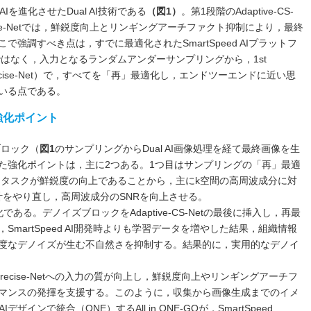
eed AIを進化させたDual AI技術である
（図1）
。第1段階のAdaptive-CS-
cise-Netでは，鮮鋭度向上とリンギングアーチファクト抑制により，最終
強調すべき点は，すでに最適化されたSmartSpeed AIプラットフ
るのではなく，入力となるランダムアンダーサンプリングから，1st
 AI（Precise-Net）で，すべてを「再」最適化し，エンドツーエンドに近い思
いる点である。
ける強化ポイント
グブロック（
図1
のサンプリングからDual AI画像処理を経て最終画像を生
た強化ポイントは，主に2つある。1つ目はサンプリングの「再」最適
のメインタスクが鮮鋭度の向上であることから，主にk空間の高周波成分に対
計をやり直し，高周波成分のSNRを向上させる。
る。デノイズブロックをAdaptive-CS-Netの最後に挿入し，再最
martSpeed AI開発時よりも学習データを増やした結果，組織情報
度なデノイズが生む不自然さを抑制する。結果的に，実用的なデノイ
ecise-Netへの入力の質が向上し，鮮鋭度向上やリンギングアーチフ
マンスの発揮を支援する。このように，収集から画像生成までのイメ
デザインで統合（ONE）するAll in ONE-GOが，SmartSpeed