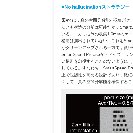
■No hallucinationストラテジー
図4
では，真の空間分解能が収集ボク
法とも構造の分離は可能だが，SmartS
いる。一方，右列の収集1.0mmのケースでは，
構造は描出されていない。これをSmart
がクリーンアップされる一方で，微細
SmartSpeed Preciseがデ
い構造を幻視することのないように（つま
している。すなわち，SmartSpeed
上で視認性を高める設計であり，微細
くして，真の空間分解能を確保するこ