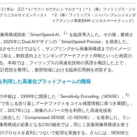
2 / 米山 正己＊1 / ヴァン カウテレン マルク＊1［＊1 （株）フィリップス・ジャ
Rクリニカルサイエンティスト ＊2 （株）フィリップス・ジャパン プレシジョンダ
イアグノシス事業部MR ビジネスマーケティング］
1）
構成技術「SmartSpeed AI」
を臨床導入した。その後，蓄積さ
年にDual AIデザインの「SmartSpeed Precise」を発表した。
2つのAIを連結させただけではなく，サンプリングから画像再構成までのイメージ
に加え，鮮鋭度向上とリンギングアーチファクト抑制といった画質の
る。本稿では，フィリップスの高速化技術の系譜を概説した上で，
術的要点と設計思想を整理し，腹部領域における臨床応用例を供覧する。
を利用した高速化プラットフォームの開発
2）
1999年に開発した「Sensitivity Encoding（SENSE）」
グで生じる折り返しアーチファクトをコイル感度情報に基づき展開し，
て，2017年には，画像のスパース性を利用した高速化技術
ENSEに統合した「Compressed SENSE（C-SENSE）」を発表した。ラン
像再構成が必要となるCSの融合では，同じく反復画像再構成を使う
のプロセスを直列につないで処理を実施する。さらには，SENSEと