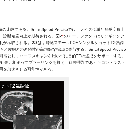
比較である。SmartSpeed Preciseでは，ノイズ低減と鮮鋭度向上
，診断精度向上が期待される。
図2
↑
のアーチファクトはリンギングア
制が示唆される。
図3
は，膵臓スモールFOVシングルショットT2強調
と囊胞との連続性の高精細な描出に寄与する。SmartSpeed Precise
を可能とし，ハーフスキャンを用いずに目的TEの達成をサポートする。
る鮮鋭度向上効果と相まってブラーリングを抑え，従来課題であったコントラスト
用を加速させる可能性がある。