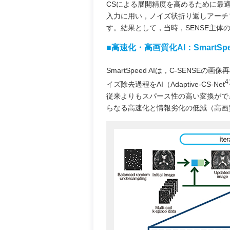
CSによる展開精度を高めるために最適化された
入力に用い，ノイズ状折り返しアーチフ
す。結果として，当時，SENSE主体
■高速化・高画質化AI：SmartSpee
SmartSpeed AIは，C-SENS
4
イズ除去過程をAI（Adaptive-CS-Net
従来よりもスパース性の高い変換がで
らなる高速化と情報劣化の低減（高画