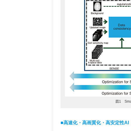
図1 Sm
■高速化・高画質化・高安定性AI：Sma