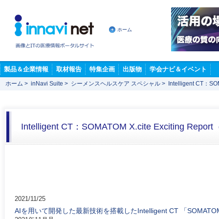
ホーム
製品＆企業情報
取材報告
特集企画
出版物
学会ナビ＆イベント
ホーム
>
inNavi Suite
>
シーメンスヘルスケア スペシャル
>
Intelligent CT：
Intelligent CT：SOMATOM X.cite Exciting Re
2021/11/25
AIを用いて開発した最新技術を搭載したIntelligent CT 「SOMATOM 