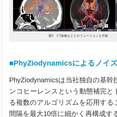
図5 CT画像などとのフュージョンも可能
■PhyZiodynamicsによる
PhyZiodynamicsは当社独自
ンコヒーレンスという動態補完と
る複数のアルゴリズムを応用する
間隔を最大10倍に細かく再構成す