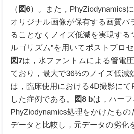
（
図6
）。また，PhyZiodynami
オリジナル画像が保有する画質パ
ることなくノイズ低減を実現する
ルゴリズム”を用いてポストプロ
図7
は，水ファントムによる管電
ており，最大で36%のノイズ低減
は，臨床使用における4D撮影にてPhyZ
した症例である。
図8 b
は，ハーフ
PhyZiodynamics処理をかけ
データと比較し，元データの劣化