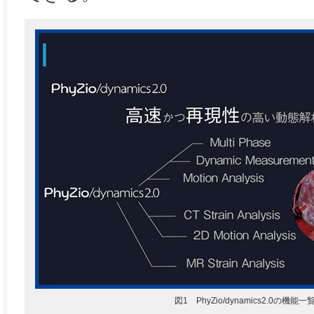
図1 PhyZio/dynamics2.0の機能一