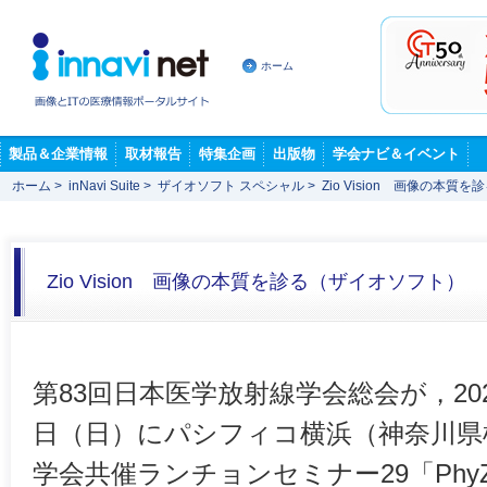
ホーム
製品＆企業情報
取材報告
特集企画
出版物
学会ナビ＆イベント
ホーム
>
inNavi Suite
>
ザイオソフト スペシャル
>
Zio Vision 画像の本
Zio Vision 画像の本質を診る（ザイオソフト）
第83回日本医学放射線学会総会が，202
日（日）にパシフィコ横浜（神奈川県
学会共催ランチョンセミナー29「PhyZio/