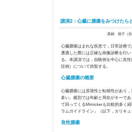
講演2：心臓に腫瘍をみつけたらどう
真鍋 徳子（自
心臓腫瘍はまれな疾患で，日常診療で
遭遇した際には正確な画像診断を行い
る。本講演では，自験例を中心に良性腫瘍
症例）について供覧する。
心臓腫瘍の概要
心臓腫瘍には原発性と転移性があり，
多い。鑑別では年齢と局在がキーであ
て回ってくるMimickerも比較的多
ラムガイドライン」（以下，カリキュ
良性腫瘍