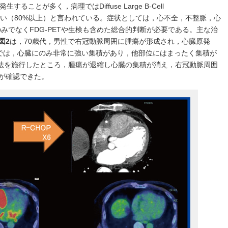
ことが多く，病理ではDiffuse Large B-Cell
度が高い（80%以上）と言われている。症状としては，心不全，不整脈，心
みでなくFDG-PETや生検も含めた総合的判断が必要である。主な治
図2
は，70歳代，男性で右冠動脈周囲に腫瘍が形成され，心臓原発
PETでは，心臓にのみ非常に強い集積があり，他部位にはまったく集積が
学療法を施行したところ，腫瘍が退縮し心臓の集積が消え，右冠動脈周囲
が確認できた。