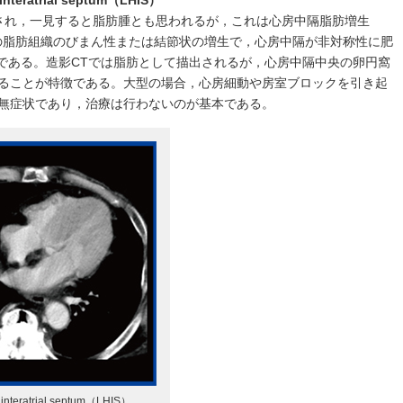
interatrial septum（LHIS）
され，一見すると脂肪腫とも思われるが，これは心房中隔脂肪増生
中隔の脂肪組織のびまん性または結節状の増生で，心房中隔が非対称性に肥
トである。造影CTでは脂肪として描出されるが，心房中隔中央の卵円窩
ることが特徴である。大型の場合，心房細動や房室ブロックを引き起
無症状であり，治療は行わないのが基本である。
 interatrial septum（LHIS）