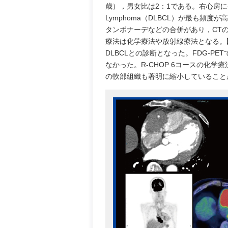
歳），男女比は2：1である。右心房に発生する
Lymphoma（DLBCL）が最も頻
タンポナーデなどの合併があり，CTの
療法は化学療法や放射線療法となる。
DLBCLとの診断となった。FDG-
なかった。R-CHOP 6コースの化
の軟部組織も著明に縮小していること