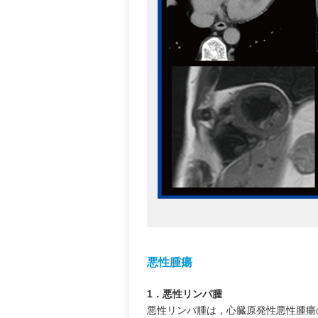
悪性腫瘍
1．悪性リンパ腫
悪性リンパ腫は，心臓原発性悪性腫瘍の