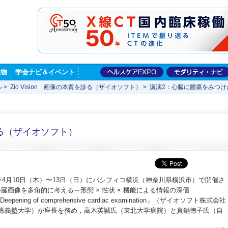
版物
学会ナビ＆イベント
ル
>
Zio Vision 画像の本質を診る（ザイオソフト）
>
講演2：心臓に腫瘍をみつけた
を診る（ザイオソフト）
5年4月10日（木）〜13日（日）にパシフィコ横浜（神奈川県横浜市）で開催さ
臓画像を多角的に考える～形態 × 性状 × 機能による情報の深価
aging Deepening of comprehensive cardiac examination」（ザイオソフト株式会社
慶應義塾大学）が座長を務め，高木英誠氏（東北大学病院）と真鍋徳子氏（自