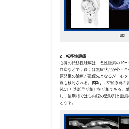
図2 
2．転移性腫瘍
心臓の転移性腫瘍は，悪性腫瘍の10
血病などで，多くは無症状だが心不全や
原発巣の治療が最優先となるが，心タ
置も検討される。
図3
は，左腎原発の多
純CTと造影早期相と後期相である。
し，後期相では心内腔の造影剤と腫瘍
となる。