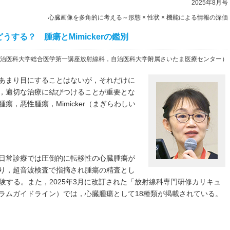
2025年8月号
心臓画像を多角的に考える～形態 × 性状 × 機能による情報の深価
する？ 腫瘍とMimickerの鑑別
治医科大学総合医学第一講座放射線科，自治医科大学附属さいたま医療センター）
あまり目にすることはないが，それだけに
，適切な治療に結びつけることが重要とな
，悪性腫瘍，Mimicker（まぎらわしい
日常診療では圧倒的に転移性の心臓腫瘍が
り，超音波検査で指摘され腫瘍の精査とし
く経験する。また，2025年3月に改訂された「放射線科専門研修カリキュ
ラムガイドライン）では，心臓腫瘍として18種類が掲載されている。