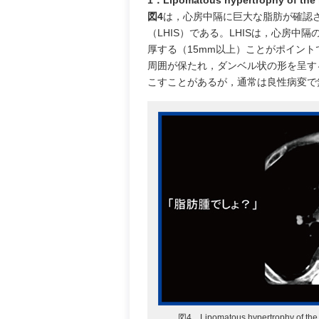
1．Lipomatous hypertrophy of the 
図4
は，心房中隔に巨大な脂肪が確認
（LHIS）である。LHISは，心房
厚する（15mm以上）ことがポイン
周囲が保たれ，ダンベル状の形を呈す
こすことがあるが，通常は良性病変で
図4 Lipomatous hypertrophy of the