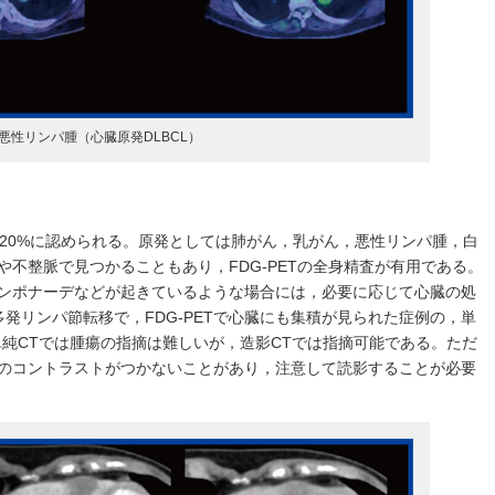
悪性リンパ腫（心臓原発DLBCL）
〜20%に認められる。原発としては肺がん，乳がん，悪性リンパ腫，白
不整脈で見つかることもあり，FDG-PETの全身精査が有用である。
ンポナーデなどが起きているような場合には，必要に応じて心臓の処
発リンパ節転移で，FDG-PETで心臓にも集積が見られた症例の，単
単純CTでは腫瘍の指摘は難しいが，造影CTでは指摘可能である。ただ
のコントラストがつかないことがあり，注意して読影することが必要