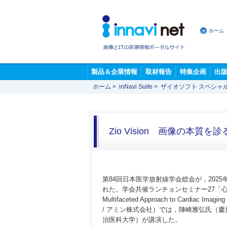
ホーム
製品＆企業情報
取材報告
特集企画
出
ホーム
>
inNavi Suite
>
ザイオソフト スペシャ
Zio Vision 画像の本質
第84回日本医学放射線学会総会が，202
れた。学会共催ランチョンセミナー27「心
Multifaceted Approach to Cardiac Im
/ アミン株式会社）では，陣崎雅弘氏（
治医科大学）が講演した。