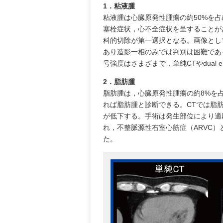
1．粘液腫
粘液腫は心臓原発性腫瘍の約50%を占
塞栓症状，心不全症状を呈することが
科的切除が第一選択となる。画像とし
あり造影一相のみでは判別は困難であ
号強度はさまざまで，単純CTやdual
2．脂肪腫
脂肪腫は，心臓原発性腫瘍の約8%を
れば脂肪腫と診断できる。CTでは脂肪
が低下する。手術は発生部位により適
れ，不整脈源性右室心筋症（ARVC
た。