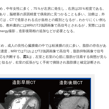
め，中年女性に多く，75％が左房に発生し，右房は20％程度である。
あり，脳梗塞の原因精査で偶発的に見つかることも多い。治療は，外
ては，CTで造影される点が血栓との鑑別となるが，わかりにくい例も
る。教科書的にはMRIのT2強調画像で高信号とされるが，実際には信
 energy撮影，造影後期相の追加などが必要となる。
占め，成人の良性心臓腫瘍の中では粘液腫の次に多い。脂肪の存在があ
濃度，MRIではT1およびT2強調画像で高信号，脂肪抑制画像で信号
応を判断する。
図1
は，左室と右室の心筋に脂肪が沈着する病態が見ら
）と似るが，右室の拡張がなく手術で摘除され脂肪腫と確定診断され