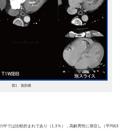
図1 脂肪腫
中では比較的まれであり（1.3％），高齢男性に発症し（平均63