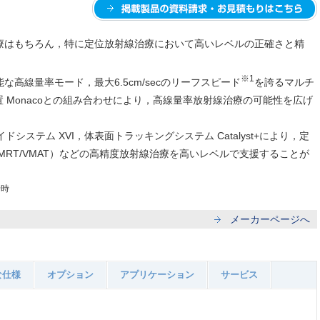
療はもちろん，特に定位放射線治療において高いレベルの正確さと精
※1
高線量率モード，最大6.5cm/secのリーフスピード
を誇るマルチ
画装置 Monacoとの組み合わせにより，高線量率放射線治療の可能性を広げ
システム XVI，体表面トラッキングシステム Catalyst+により，定
MRT/VMAT）などの高精度放射線治療を高いレベルで支援することが
せ時
メーカーページへ
な仕様
オプション
アプリケーション
サービス