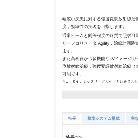
幅広い疾患に対する強度変調放射線治
度，効率性の実現を目指します。
通常ビームと同等程度の線質で照射可能な
リーフコリメータ Agility，治療計
ます。
また高画質かつ多機能なkVイメージガイド
位放射線治療，強度変調放射線治療（I
可能です。
※1：ダイナミックリーフガイドと組み合わ
特長
標準システム構成
主
特長<1>