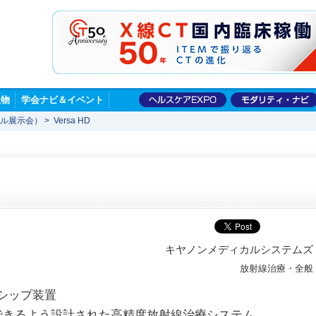
版物
学会ナビ＆イベント
ャル展示会）
>
Versa HD
キヤノンメディカルシステムズ
放射線治療・全般
シップ装置
できるよう設計された高精度放射線治療システム