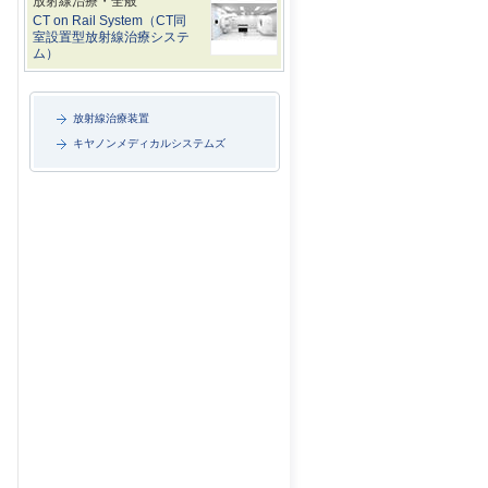
放射線治療・全般
CT on Rail System（CT同
室設置型放射線治療システ
ム）
放射線治療装置
キヤノンメディカルシステムズ