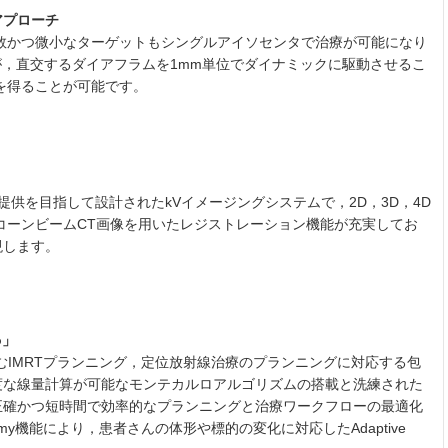
アプローチ
より，複数かつ微小なターゲットもシングルアイソセンタで治療が可能になり
mですが，直交するダイアフラムを1mm単位でダイナミックに駆動させるこ
を得ることが可能です。
提供を目指して設計されたkVイメージングシステムで，2D，3D，4D
コーンビームCT画像を用いたレジストレーション機能が充実してお
現します。
o」
ATを含むIMRTプランニング，定位放射線治療のプランニングに対応する包
度な線量計算が可能なモンテカルロアルゴリズムの搭載と洗練された
正確かつ短時間で効率的なプランニングと治療ワークフローの最適化
tomy機能により，患者さんの体形や標的の変化に対応したAdaptive