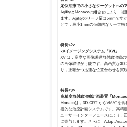
定位治療での小さなターゲットへの
AgilityとMonacoの組合せに
ます。Agilityのリーフ幅は5m
とで，最小1mmの仮想的なリーフ幅
特長<2>
kVイメージングシステム「XVI」
XVIは，高度な画像誘導放射線治療の
の画像取得が可能です。高画質な3D
り，正確かつ迅速な位置合わせを実
特長<3>
高精度放射線治療計画装置「Monac
Monacoは，3D-CRT からVM
括的な治療計画システムです。高精
ユーザーインターフェースにより，
に寄与します。さらに，Adapt Ana