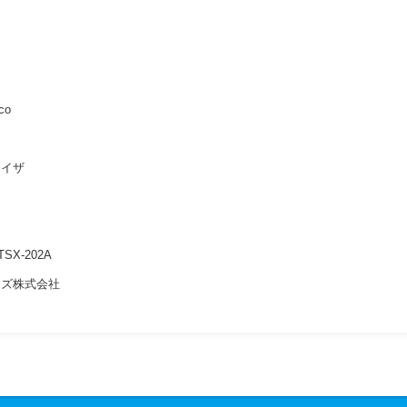
co
ナイザ
TSX-202A
ムズ株式会社